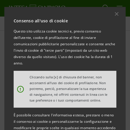
Consenso all'uso di cookie
Comunicati stampa
Questo sito utilizza cookie tecnici e, previo consenso
dell’utente, cookie di profilazione al fine di inviare
STAMPA
AGGIORNA
comunicazioni pubblicitarie personalizzate e consente anche
COMUNICATO STAMPA
l'invio di cookie di "terze parti" (impostati da un sito web
diverso da quello visitato). L'uso dei cookie ha la durata di 1
INTESA SANPAOLO PER EXPO MILANO 2015
anno.
“ECCO LA MIA IMPRESA”
QUATTROCENTO ECCELLENZE ITALIANE SI
Cliccando sulla [x] di chiusura del banner, non
acconsenti all’uso dei cookie di profilazione. Non
RACCONTANO
!
potremo, perciò, personalizzare la tua esperienza
MERCOLEDì 16 SETTEMBRE APPUNTAMENTO CON IL
di navigazione, né offrirti contenuti in linea con le
tue preferenze o i tuoi comportamenti online.
BUON GUSTO VENETO
È possibile consultare l'informativa estesa, prestare o meno
il consenso ai cookie o personalizzarne la configurazione e
Milano,14 settembre 2015. Mercoledì 16 settembre
modificare le proprie scelte in qualsiasi momento accedendo