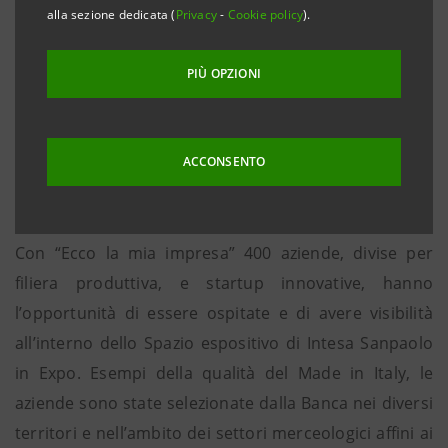
2015, alle ore 10,30, nello spazio espositivo The
alla sezione dedicata (
Privacy
-
Cookie policy
).
Waterstone di Intesa Sanpaolo, appuntamento con Il
Buon Gusto Veneto, una rete di qualità per
PIÙ OPZIONI
valorizzare i prodotti e le imprese del Veneto. In soli
tre anni, 56 aziende del settore agroalimentare hanno
aderito al progetto che punta all’Italia e ai mercati
ACCONSENTO
internazionali.
Con “Ecco la mia impresa” 400 aziende, divise per
filiera produttiva, e startup innovative, hanno
l’opportunità di essere ospitate e di avere visibilità
all’interno dello Spazio espositivo di Intesa Sanpaolo
in Expo. Esempi della qualità del Made in Italy, le
aziende sono state selezionate dalla Banca nei diversi
territori e nell’ambito dei settori merceologici affini ai