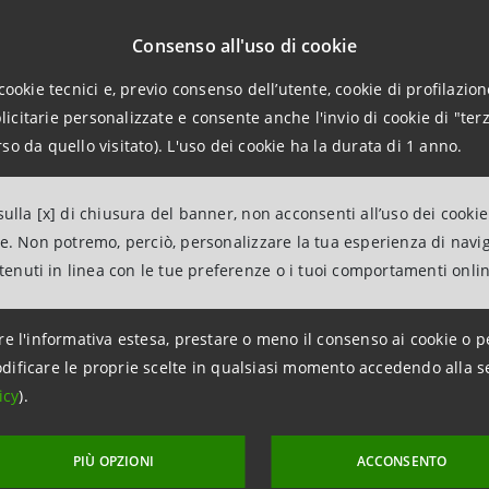
iulia
- L’avvicendamento odierno alla direzione generale co
Consenso all'uso di cookie
lla nostra realtà. Franco Dall’Armellina ha una consolidata
itorio di cui ha una vasta conoscenza data la sua lunga esperien
cookie tecnici e, previo consenso dell’utente, cookie di profilazione
citarie personalizzate e consente anche l'invio di cookie di "terz
so da quello visitato). L'uso dei cookie ha la durata di 1 anno.
azioni
ulla [x] di chiusura del banner, non acconsenti all’uso dei cookie
anpaolo
ne. Non potremo, perciò, personalizzare la tua esperienza di navi
on i Media Banca dei Territori e Media Locali
ntenuti in linea con le tue preferenze o i tuoi comportamenti onli
49 6539835 – cell. +39 335 1355936
intesasanpaolo.com
re l'informativa estesa, prestare o meno il consenso ai cookie o p
dificare le proprie scelte in qualsiasi momento accedendo alla s
icy
).
PIÙ OPZIONI
ACCONSENTO