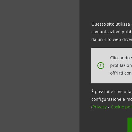
Venezia G
Sanpaolo a
con il terr
Questo sito utilizza 
comunicazioni pubbli
da un sito web diver
Per inform
Cliccando s
Intesa S
profilazio
!
Rapporti c
offrirti co
Tel. +39 0
stampa@
È possibile consulta
configurazione e mo
(
Privacy
-
Cookie pol