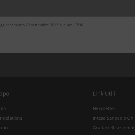
aggiornamento 23 settembre 2015 alle ore 17:30
uppo
Link Utili
amo
Newsletter
r Relations
Intesa Sanpaolo On 
ance
Grattacieli sostenibi