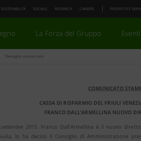
SOSTENIBILITÀ
SOCIALE
RESEARCH
CAREERS
PRODOTTI E SERVI
pegno
La Forza del Gruppo
Eventi
Dettaglio comunicato
premi
Invio
per cercare o
ESC
COMUNICATO STAM
CASSA DI RISPARMIO DEL FRIULI VENEZ
FRANCO DALL’ARMELLINA NUOVO DI
 settembre 2015
. Franco Dall’Armellina è il nuovo dirett
iulia, lo ha deciso il Consiglio di Amministrazione pr