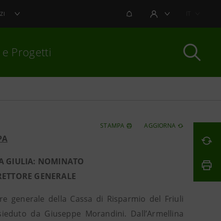
NOTIFICHE
IT
ZI
AREA UTENTE
 e Progetti
per chiudere
STAMPA
AGGIORNA
PA
IA GIULIA: NOMINATO
RETTORE GENERALE
ore generale della Cassa di Risparmio del Friuli
esieduto da Giuseppe Morandini. Dall’Armellina