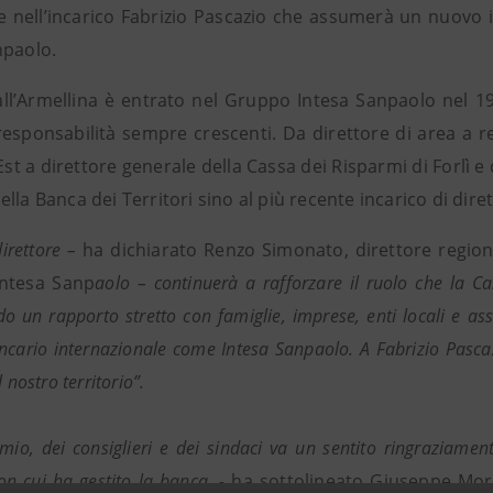
ce nell’incarico Fabrizio Pascazio che assumerà un nuovo i
npaolo.
ll’Armellina è entrato nel Gruppo Intesa Sanpaolo nel 19
responsabilità sempre crescenti. Da direttore di area a
Est a direttore generale della Cassa dei Risparmi di Forlì
lla Banca dei Territori sino al più recente incarico di dir
direttore –
ha dichiarato Renzo Simonato, direttore regiona
Intesa Sanp
aolo – continuerà a rafforzare il ruolo che la C
 un rapporto stretto con famiglie, imprese, enti locali e ass
cario internazionale come Intesa Sanpaolo. A Fabrizio Pascaz
l nostro territorio”.
o, dei consiglieri e dei sindaci va un sentito ringraziamen
on cui ha gestito la banca. -
ha sottolineato Giuseppe Moran