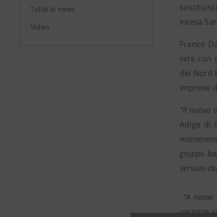
sostituis
Tutte le news
Intesa Sa
Video
Franco Da
rete con 
del Nord 
imprese de
“Il nuovo 
Adige di 
mantenendo
gruppo ban
servizio de
“A nome mi
costante c