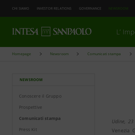
CHI SIAMO
INVESTOR RELATIONS
GOVERNANCE
NEWSROOM
L’ Im
Homepage
Newsroom
Comunicati stampa
NEWSROOM
Conoscere il Gruppo
Prospettive
Comunicati stampa
Udine, 23
Press Kit
Venezia G