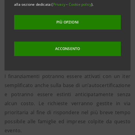
imprese, ai piccoli artigiani, ai commercianti e alle
alla sezione dedicata (
Privacy
-
Cookie policy
).
famiglie del Piacentino che hanno subito danni a
causa dal maltempo che ha colpito in questi giorni le
PIÙ OPZIONI
valli del Nure e del Trebbia e i territori circostanti.
L’iniziativa è rivolta a tutti i comuni colpiti dalla forte
ACCONSENTO
perturbazione.
I finanziamenti potranno essere attivati con un iter
semplificato anche sulla base di un’autocertificazione
e potranno essere estinti anticipatamente senza
alcun costo. Le richieste verranno gestite in via
prioritaria al fine di rispondere nel più breve tempo
possibile alle famiglie ed imprese colpite da questo
evento.