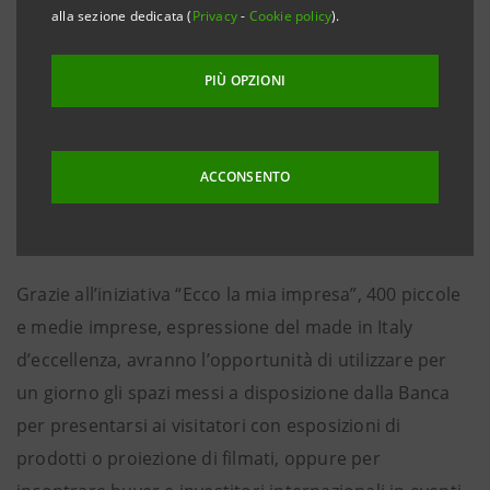
alla sezione dedicata (
Privacy
-
Cookie policy
).
produttori di forbici di Premana, un’eccellenza che
esporta in tutto il mondo, presenta in Expo Milano
PIÙ OPZIONI
2015 la propria produzione di qualità e la propria
storia. L’appuntamento è in calendario mercoledì 7
ottobre alle 14:30 e
sarà ospitato all’interno di “The
ACCONSENTO
Waterstone”, lo spazio espositivo di Intesa
Sanpaolo in Expo 2015.
Grazie all’iniziativa “Ecco la mia impresa”, 400 piccole
e medie imprese, espressione del made in Italy
d’eccellenza, avranno l’opportunità di utilizzare per
un giorno gli spazi messi a disposizione dalla Banca
per presentarsi ai visitatori con esposizioni di
prodotti o proiezione di filmati, oppure per