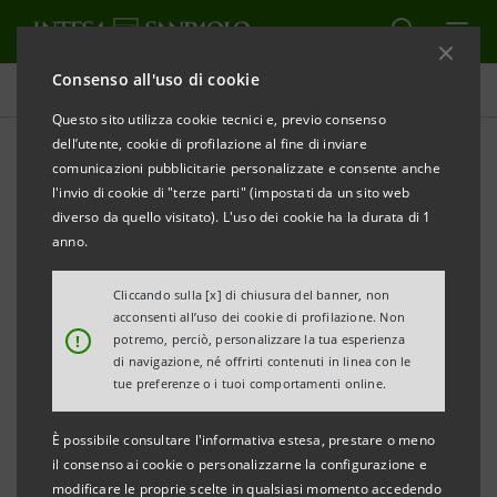
Consenso all'uso di cookie
Comunicati stampa
Questo sito utilizza cookie tecnici e, previo consenso
dell’utente, cookie di profilazione al fine di inviare
STAMPA
AGGIORNA
comunicazioni pubblicitarie personalizzate e consente anche
COMUNICATO STAMPA
l'invio di cookie di "terze parti" (impostati da un sito web
diverso da quello visitato). L'uso dei cookie ha la durata di 1
IL CONSORZIO PREMAX
anno.
SI PRESENTA IN EXPO 2015, OSPITE DI INTESA
SANPAOLO
Cliccando sulla [x] di chiusura del banner, non
acconsenti all’uso dei cookie di profilazione. Non
!
potremo, perciò, personalizzare la tua esperienza
GRAZIE ALL’INIZIATIVA “ECCO LA MIA IMPRESA”,
di navigazione, né offrirti contenuti in linea con le
400 ECCELLENZE ITALIANE SI RACCONTANO
tue preferenze o i tuoi comportamenti online.
ALL’INTERNO DELLO SPAZIO ESPOSITIVO DI INTESA
È possibile consultare l'informativa estesa, prestare o meno
SANPAOLO
il consenso ai cookie o personalizzarne la configurazione e
modificare le proprie scelte in qualsiasi momento accedendo
Torino, 5 ottobre 2015
.
Premax
, il consorzio dei