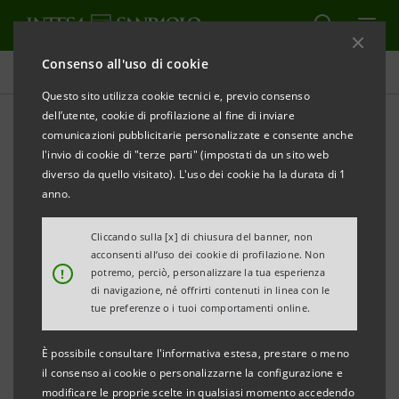
Consenso all'uso di cookie
Comunicati stampa
Questo sito utilizza cookie tecnici e, previo consenso
dell’utente, cookie di profilazione al fine di inviare
STAMPA
AGGIORNA
comunicazioni pubblicitarie personalizzate e consente anche
COMUNICATO STAMPA
l'invio di cookie di "terze parti" (impostati da un sito web
diverso da quello visitato). L'uso dei cookie ha la durata di 1
VALIGERIA RONCATO SI PRESENTA IN EXPO 2015,
anno.
OSPITE DI INTESA SANPAOLO
Cliccando sulla [x] di chiusura del banner, non
GRAZIE ALL’INIZIATIVA “ECCO LA MIA IMPRESA”,
acconsenti all’uso dei cookie di profilazione. Non
!
potremo, perciò, personalizzare la tua esperienza
400 ECCELLENZE ITALIANE SI RACCONTANO
di navigazione, né offrirti contenuti in linea con le
ALL’INTERNO DELLO SPAZIO ESPOSITIVO DI INTESA
tue preferenze o i tuoi comportamenti online.
SANPAOLO
È possibile consultare l'informativa estesa, prestare o meno
Padova, 2 ottobre 2015
. Valigeria Roncato, azienda con
il consenso ai cookie o personalizzarne la configurazione e
modificare le proprie scelte in qualsiasi momento accedendo
sede nel Padovano presente in 80 Paesi, che produce