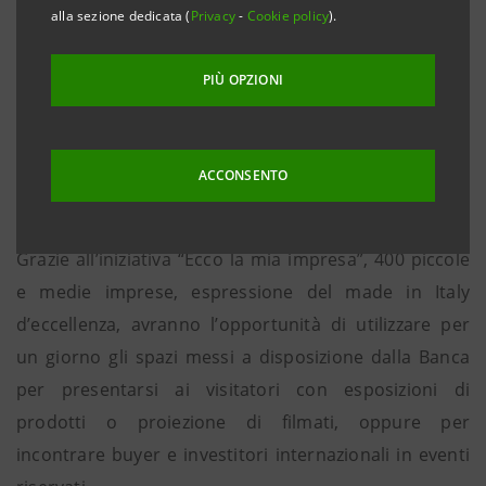
alla sezione dedicata (
Privacy
-
Cookie policy
).
valigie, borse, zaini, cartelle per tutti i gusti e tutte le
esigenze, presenta in Expo Milano 2015 le ultime
PIÙ OPZIONI
novità e la propria storia. L’appuntamento è in
calendario per domani alle 10:30 e sarà ospitato
all’interno di “The Waterstone”, lo spazio espositivo di
ACCONSENTO
Intesa Sanpaolo in Expo 2015.
Grazie all’iniziativa “Ecco la mia impresa”, 400 piccole
e medie imprese, espressione del made in Italy
d’eccellenza, avranno l’opportunità di utilizzare per
un giorno gli spazi messi a disposizione dalla Banca
per presentarsi ai visitatori con esposizioni di
prodotti o proiezione di filmati, oppure per
incontrare buyer e investitori internazionali in eventi