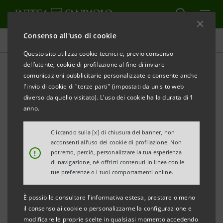
Consenso all'uso di cookie
Comunicati stampa
Questo sito utilizza cookie tecnici e, previo consenso
dell’utente, cookie di profilazione al fine di inviare
STAMPA
AGGIORNA
comunicazioni pubblicitarie personalizzate e consente anche
INTESA SANPAOLO RICEVE IL “GOLD EXELLENCE IN
l'invio di cookie di "terze parti" (impostati da un sito web
LEARNING AWARD 2015”
diverso da quello visitato). L'uso dei cookie ha la durata di 1
anno.
Per il miglior progetto di formazione linguistica
aziendale
Cliccando sulla [x] di chiusura del banner, non
acconsenti all’uso dei cookie di profilazione. Non
!
potremo, perciò, personalizzare la tua esperienza
di navigazione, né offrirti contenuti in linea con le
tue preferenze o i tuoi comportamenti online.
È possibile consultare l'informativa estesa, prestare o meno
Milano, 15 Ottobre 2015
– Intesa Sanpaolo
, insieme a
il consenso ai cookie o personalizzarne la configurazione e
Pearson English Business Solutions (PEBS), ha
modificare le proprie scelte in qualsiasi momento accedendo