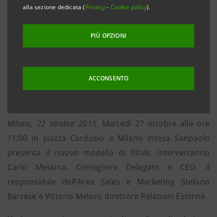
BANCA
alla sezione dedicata (
Privacy
-
Cookie policy
).
Tra i principali eventi l’esposizione in anteprima de
PIÙ OPZIONI
IL BACIO di Francesco Hayez. Previsti incontri con
le aziende, la valorizzazione del lavoro e
dell’imprenditoria femminile, la promozione delle
ACCONSENTO
start up e il lancio del programma educativo
“Vividigitale”
Milano, 22 ottobre 2015
. Martedì 27 ottobre alle ore
11:00 in piazza Cordusio a Milano Intesa Sanpaolo
presenta il nuovo modello di filiale. Interverranno
Carlo Messina, Consigliere Delegato e CEO, il
responsabile dell’Area Sales e Marketing Stefano
Barrese e Vittorio Meloni, direttore Relazioni Esterne.