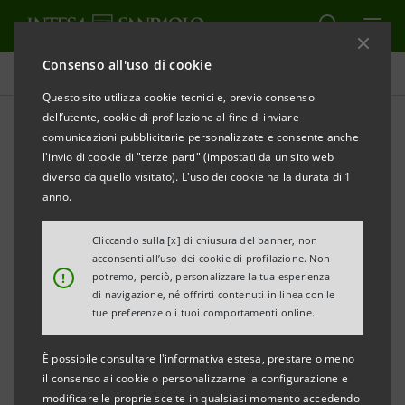
Consenso all'uso di cookie
Comunicati stampa
Questo sito utilizza cookie tecnici e, previo consenso
dell’utente, cookie di profilazione al fine di inviare
STAMPA
AGGIORNA
comunicazioni pubblicitarie personalizzate e consente anche
COMUNICATO STAMPA
l'invio di cookie di "terze parti" (impostati da un sito web
diverso da quello visitato). L'uso dei cookie ha la durata di 1
INTESA SANPAOLO LANCIA IL NUOVO MODELLO DI
anno.
FILIALE: UNO SPAZIO DI ASCOLTO E DI RELAZIONE:
UNA “PIAZZA DELL’ECONOMIA REALE” PENSATA PER
Cliccando sulla [x] di chiusura del banner, non
acconsenti all’uso dei cookie di profilazione. Non
LE FAMIGLIE, LE IMPRESE, L’INNOVAZIONE, IL
!
potremo, perciò, personalizzare la tua esperienza
LAVORO E LA CULTURA
di navigazione, né offrirti contenuti in linea con le
tue preferenze o i tuoi comportamenti online.
PER L’OCCASIONE DAL 27 OTTOBRE AL VIA IL
È possibile consultare l'informativa estesa, prestare o meno
PROGRAMMA “L’ITALIA DAL VIVO”. TRE GIORNI DI
il consenso ai cookie o personalizzarne la configurazione e
EVENTI PER RACCONTARE UNA NUOVA IDEA DI
modificare le proprie scelte in qualsiasi momento accedendo