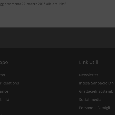
aggiornamento 27 ottobre 2015 alle ore 14:43
uppo
Link Utili
amo
Newsletter
r Relations
Intesa Sanpaolo On 
ance
Grattacieli sostenibi
bilità
Social media
Persone e Famiglie