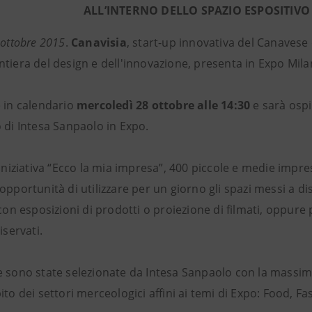
ALL’INTERNO DELLO SPAZIO ESPOSITIVO
 ottobre 2015
.
Canavisia
, start-up innovativa del Canavese
tiera del design e dell'innovazione, presenta in Expo Mila
è in calendario
mercoledì 28 ottobre alle 14:30
e sarà ospi
 di Intesa Sanpaolo in Expo.
’iniziativa “Ecco la mia impresa”, 400 piccole e medie impre
opportunità di utilizzare per un giorno gli spazi messi a d
 con esposizioni di prodotti o proiezione di filmati, oppure
iservati.
 sono state selezionate da Intesa Sanpaolo con la massima 
ito dei settori merceologici affini ai temi di Expo: Food, Fa