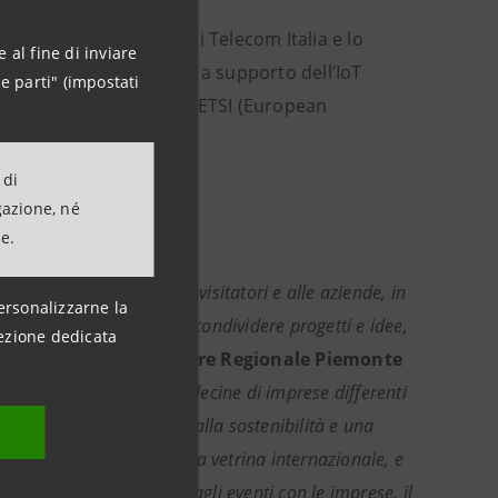
ino, la Torre di Pero di Telecom Italia e lo
 al fine di inviare
attaforma sperimentale a supporto dell’IoT
e parti" (impostati
andard internazionale di ETSI (European
 di
gazione, né
ne.
nvolgente, dedicato ai visitatori e alle aziende, in
ersonalizzarne la
enditoriali, sviluppare e condividere progetti e idee,
ezione dedicata
Cristina Balbo, Direttore Regionale Piemonte
Waterstone ha ospitato decine di imprese differenti
i qualità, l’attenzione alla sostenibilità e una
iende hanno bisogno di una vetrina internazionale, e
he ricordare che, oltre agli eventi con le imprese, il