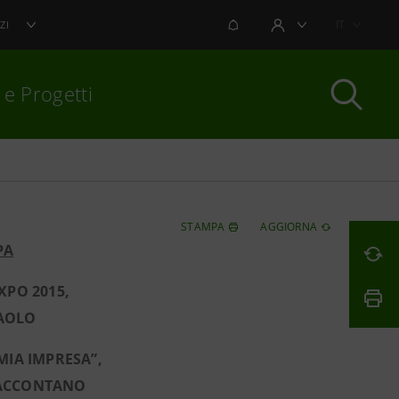
NOTIFICHE
IT
ZI
AREA UTENTE
 e Progetti
per chiudere
STAMPA
AGGIORNA
PA
XPO 2015,
PAOLO
 MIA IMPRESA”,
 RACCONTANO