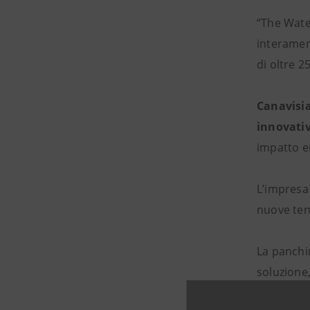
“The Water
interament
di oltre 2
Canavisi
innovativ
impatto en
L’impresa
nuove tend
La panchi
soluzione,
ambienti a