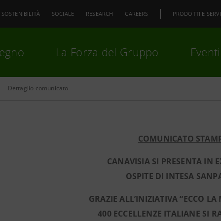
SOSTENIBILITÀ
SOCIALE
RESEARCH
CAREERS
PRODOTTI E SERVI
pegno
La Forza del Gruppo
Eventi
Dettaglio comunicato
premi
Invio
per cercare o
ESC
COMUNICATO STAM
CANAVISIA SI PRESENTA IN E
OSPITE DI INTESA SAN
GRAZIE ALL’INIZIATIVA “ECCO LA
400 ECCELLENZE ITALIANE SI