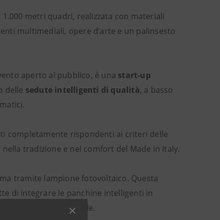
1.000 metri quadri, realizzata con materiali
menti multimediali, opere d’arte e un palinsesto
vento aperto al pubblico, è una
start-up
o delle
sedute intelligenti di qualità
, a basso
matici.
i completamente rispondenti ai criteri delle
a nella tradizione e nel comfort del Made in Italy.
oma tramite lampione fotovoltaico. Questa
te di integrare le panchine intelligenti in
 una panchina tradizionale.