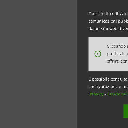
Le Smart B
Questo sito utilizza 
stand Sam
comunicazioni pubbli
(Internet 
da un sito web diver
Telecommu
Cliccando s
Per maggi
profilazio
!
offrirti co
«Con The W
È possibile consulta
cui le 400 
configurazione e mo
nonché stu
(
Privacy
-
Cookie pol
Valle d’A
per dimens
storia imp
che una ban