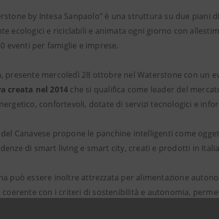
stone by Intesa Sanpaolo” è una struttura su due piani di 
e ecologici e riciclabili e animata ogni giorno con allesti
50 eventi per famiglie e imprese.
a
, presente mercoledì 28 ottobre nel Waterstone con un e
a creata nel 2014
che si qualifica come leader del mercat
ergetico, confortevoli, dotate di servizi tecnologici e infor
 del Canavese propone le panchine intelligenti come oggett
enze di smart living e smart city, creati e prodotti in Itali
na può essere inoltre attrezzata per alimentazione auton
 coerente con i criteri di sostenibilità e autonomia, permet
perti (piazze, archi e giardini) con la stessa semplicità di