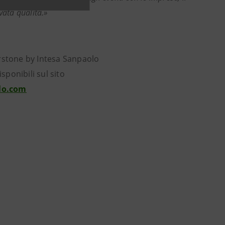
vata qualità.»
rstone by Intesa Sanpaolo
isponibili sul sito
lo.com