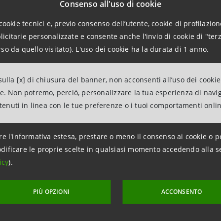
Consenso all'uso di cookie
ench Canavisia installate presso l’Open Air Lab di Tim a Tor
cookie tecnici e, previo consenso dell’utente, cookie di profilazione
sung Tim in Expo 2015 sono state tutte integrate nella pi
citarie personalizzate e consente anche l'invio di cookie di "terz
of Things) realizzata da Tim e aderente a uno specifico st
so da quello visitato). L'uso dei cookie ha la durata di 1 anno.
nication Standard Institute).
ulla [x] di chiusura del banner, non acconsenti all’uso dei cookie
ori informazioni sull’azienda:
www.canavisia.it/it
.
ne. Non potremo, perciò, personalizzare la tua esperienza di navi
ntenuti in linea con le tue preferenze o i tuoi comportamenti onli
***
aterstone abbiamo sviluppato uno spazio espositivo aperto e coi
re l'informativa estesa, prestare o meno il consenso ai cookie o p
imprese ospiti possono raccontarsi, incontrare altre realtà impr
dificare le proprie scelte in qualsiasi momento accedendo alla s
diare nuove opportunità di business internazionali
– afferma
icy
).
osta e Liguria di Intesa Sanpaolo
–
Da maggio ad oggi, The 
ioni e settori merceologici, ma che condividono una produzione d
PIÙ OPZIONI
ACCONSENTO
renditoriale di successo. Expo ci ha insegnato che le nostre az
ca come la nostra ha il dovere di aiutarle a trovarla. Voglio anc