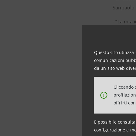
Sanpaolo 
⁃ “La mia 
Crescita 
di start-u
(Mamma M
Questo sito utilizza 
comunicazioni pubbli
Sono pres
da un sito web diver
Brena e R
Cliccando s
profilazio
!
offrirti co
WorkHer, l
È possibile consulta
La presenz
configurazione e mo
femminile 