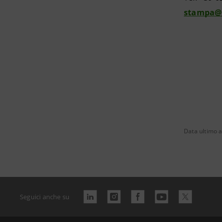
stampa@
Data ultimo 
Seguici anche su