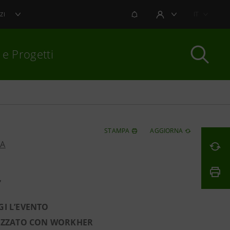
NOTIFICHE
IT
ZI
AREA UTENTE
 e Progetti
per chiudere
STAMPA
AGGIORNA
PA
”
I L’EVENTO
LIZZATO CON WORKHER