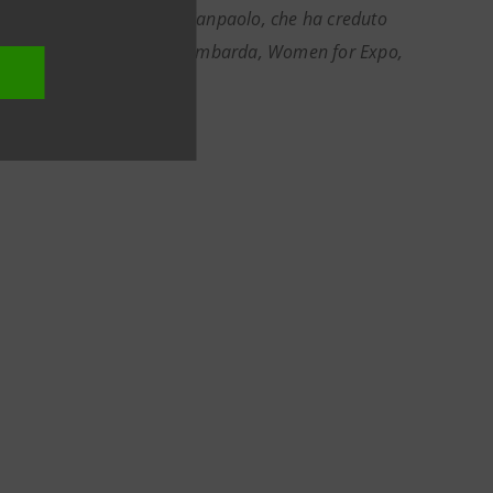
e al sostegno di Intesa Sanpaolo, che ha creduto
a presenza di Monster, Assolombarda, Women for Expo,
a27esimaOra.