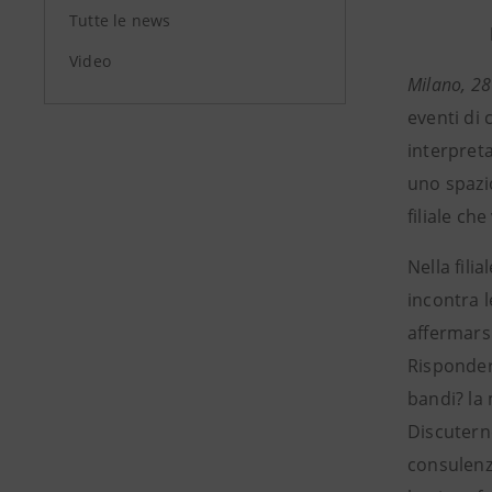
Tutte le news
Video
Milano, 28
eventi di 
interpreta
uno spazio
filiale ch
Nella fili
incontra 
affermars
Risponder
bandi? la 
Discutern
consulenza