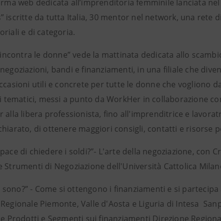
forma web dedicata all’imprenditoria femminile lanciata ne
 iscritte da tutta Italia, 30 mentor nel network, una rete 
riali e di categoria.
o incontra le donne” vede la mattinata dedicata allo scambi
negoziazioni, bandi e finanziamenti, in una filiale che div
ccasioni utili e concrete per tutte le donne che vogliono da
li tematici, messi a punto da WorkHer in collaborazione con
 alla libera professionista, fino all'imprenditrice e lavora
hiarato, di ottenere maggiori consigli, contatti e risorse p
pace di chiedere i soldi?”- L'arte della negoziazione, con C
e Strumenti di Negoziazione dell'Università Cattolica Mil
 ci sono?” - Come si ottengono i finanziamenti e si partecip
 Regionale Piemonte, Valle d'Aosta e Liguria di Intesa S
le Prodotti e Segmenti sui finanziamenti Direzione Regional