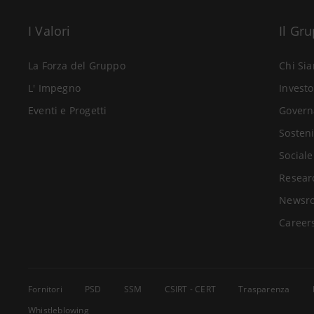
I Valori
Il Gr
La Forza del Gruppo
Chi Si
L' Impegno
Investo
Eventi e Progetti
Govern
Sosteni
Sociale
Resear
Newsr
Career
Fornitori
PSD
SSM
CSIRT - CERT
Trasparenza
Whistleblowing