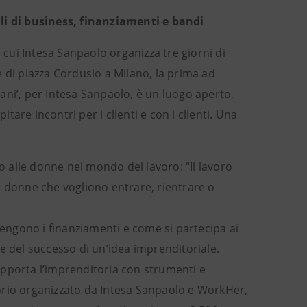
i di business, finanziamenti e bandi
 cui Intesa Sanpaolo organizza tre giorni di
le di piazza Cordusio a Milano, la prima ad
omani’, per Intesa Sanpaolo, è un luogo aperto,
itare incontri per i clienti e con i clienti. Una
to alle donne nel mondo del lavoro: “Il lavoro
e donne che vogliono entrare, rientrare o
ngono i finanziamenti e come si partecipa ai
e del successo di un’idea imprenditoriale.
upporta l’imprenditoria con strumenti e
itorio organizzato da Intesa Sanpaolo e WorkHer,