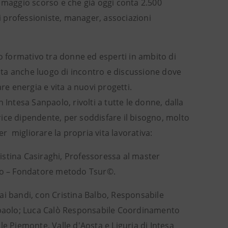
l maggio scorso e che già oggi conta 2.500
di professioniste, manager, associazioni
o formativo tra donne ed esperti in ambito di
enta anche luogo di incontro e discussione dove
re energia e vita a nuovi progetti.
 Intesa Sanpaolo, rivolti a tutte le donne, dalla
trice dipendente, per soddisfare il bisogno, molto
er migliorare la propria vita lavorativa:
ristina Casiraghi, Professoressa al master
ano – Fondatore metodo Tsur©.
a ai bandi, con Cristina Balbo, Responsabile
anpaolo; Luca Calò Responsabile Coordinamento
e Piemonte, Valle d'Aosta e Liguria di Intesa