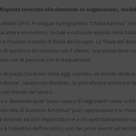
Risposte concrete alle domande su negoziazioni, modell
 ottobre 2015.
Prosegue il programma “L’Italia dal vivo” con
carattere economico, sociale e culturale ospitati nella filia
re il nuovo modello di filiale del Gruppo. La ‘filiale del d
 di ascolto e di relazione con il cliente, una piazza dove osp
e vive con le persone che la frequentano.
ale di piazza Cordusio viene oggi ospitato un evento dedica
le donne”, ideato con WorkHer, la piattaforma online per l
i nel mondo del lavoro.
e a domande quali ‘sono capace di negoziare? come si otte
mia idea di business funziona?’ può rappresentare la chiav
e insieme ad altri imprenditori e a chi quotidianamente s
 è l’obiettivo dell’incontro, uno dei primi eventi sul terr