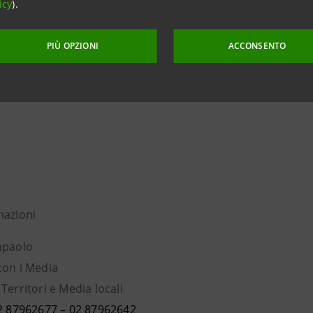
icy
).
o su 142, dato del World Economic Forum, Rapporto 2014). Oltr
nizio nell’iniziativa, oggi WorkHer vanta al suo fianco anche l
PIÙ OPZIONI
ACCONSENTO
al Women Association, Acta e la media partnership del blog L
mazioni
npaolo
con i Media
Territori e Media locali
02 87962677 – 02 87962642