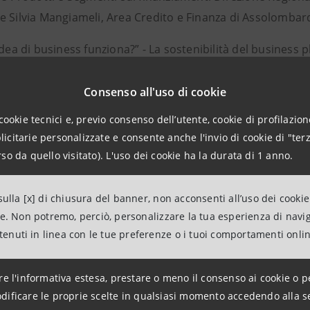
e Silvia Mangiameli, Area Credito e Finanza di Assolombar
idea di business funziona?” - La sostenibilità del business
Imprese, Area di Governo Chief Innovation Officier di Intes
p femminili con la testimonianza di una imprenditrice che 
Consenso all'uso di cookie
’Ama).
cookie tecnici e, previo consenso dell’utente, cookie di profilazione
citarie personalizzate e consente anche l'invio di cookie di "terz
enti all'incontro anche Elena Jacobs, responsabile corpora
so da quello visitato). L'uso dei cookie ha la durata di 1 anno.
iccarda Zezza di WorkHer.
ulla [x] di chiusura del banner, non acconsenti all’uso dei cookie
ne. Non potremo, perciò, personalizzare la tua esperienza di navi
ntenuti in linea con le tue preferenze o i tuoi comportamenti onli
anciato a maggio 2015, ha l’ambizioso obiettivo di aiutare a ra
re l'informativa estesa, prestare o meno il consenso ai cookie o p
a femminile nel lavoro nel nostro Paese è infatti tra le più ba
dificare le proprie scelte in qualsiasi momento accedendo alla s
supera il 60%, e l’Italia si posiziona tra gli ultimi posti al m