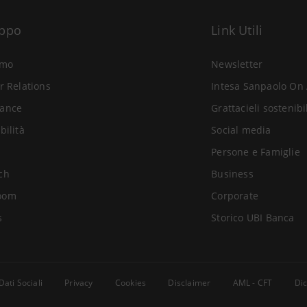
uppo
Link Utili
amo
Newsletter
r Relations
Intesa Sanpaolo On 
ance
Grattacieli sostenibi
bilità
Social media
Persone e Famiglie
ch
Business
oom
Corporate
s
Storico UBI Banca
Dati Sociali
Privacy
Cookies
Disclaimer
AML - CFT
Dic