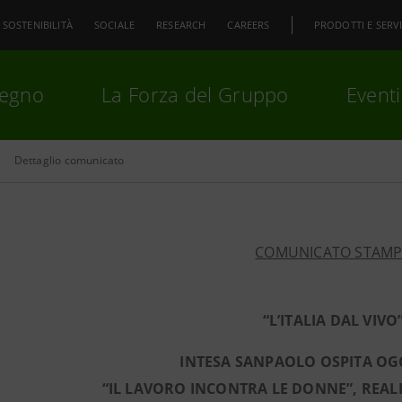
SOSTENIBILITÀ
SOCIALE
RESEARCH
CAREERS
PRODOTTI E SERVI
pegno
La Forza del Gruppo
Eventi
Dettaglio comunicato
premi
Invio
per cercare o
ESC
COMUNICATO STAM
“L’ITALIA DAL VIVO
INTESA SANPAOLO OSPITA OGG
“IL LAVORO INCONTRA LE DONNE”, REA