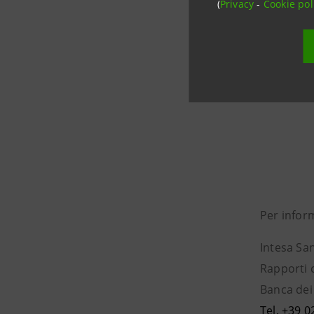
(
Privacy
-
Cookie pol
(114° post
fin dall’i
Profession
Per infor
Intesa Sa
Rapporti 
Banca dei 
Tel. +39 