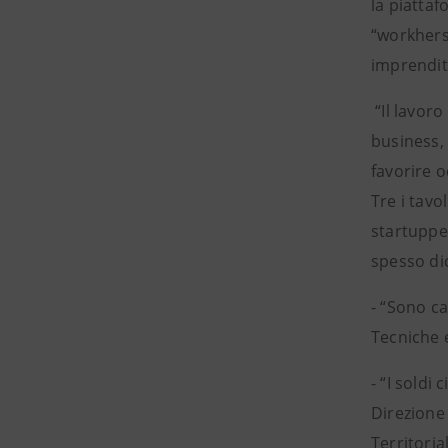
la piatta
“workhers”
imprendito
“Il lavor
business, 
favorire o
Tre i tavo
startupper
spesso dic
⁃ “Sono ca
Tecniche 
⁃ “I soldi
Direzione
Territoria