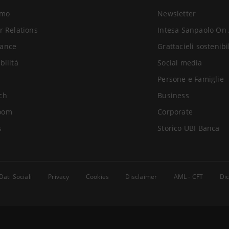
amo
Newsletter
r Relations
Intesa Sanpaolo On 
ance
Grattacieli sostenibi
bilità
Social media
Persone e Famiglie
ch
Business
oom
Corporate
s
Storico UBI Banca
Dati Sociali
Privacy
Cookies
Disclaimer
AML - CFT
Dic