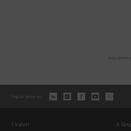
Data ultimo 
Seguici anche su
I Valori
Il Gr