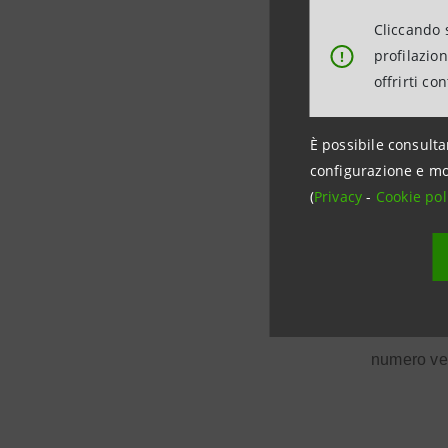
+39 02879
Cliccando s
stampa@
profilazio
!
offrirti co
Ufficio St
È possibile consulta
configurazione e mo
+39 33465
(
Privacy
-
Cookie pol
ufficios
Per infor
numero ve