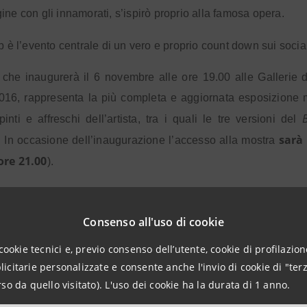
ine con gli innamorati, s’ispirò proprio alla famosa opera.
ob è l’evento centrale di un vero e proprio count down sui soci
che inaugurerà il 6 novembre alle ore 19.00 alle Gallerie d’
2016, rappresenta la più completa e aggiornata esposizione
pinti e affreschi dell’artista, tra i quali le tre versioni del
sarà 
. In occasione dell’inaugurazione l’accesso alla mostra
ore 21.00
).
oni per la stampa:
Consenso all'uso di cookie
npaolo
cookie tecnici e, previo consenso dell’utente, cookie di profilazione
citarie personalizzate e consente anche l'invio di cookie di "terz
ia Attività Istituzionali, Sociali e Culturali
so da quello visitato). L'uso dei cookie ha la durata di 1 anno.