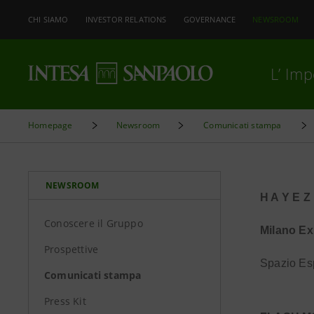
CHI SIAMO
INVESTOR RELATIONS
GOVERNANCE
NEWSROOM
L’ Im
Homepage
Newsroom
Comunicati stampa
NEWSROOM
H A Y E Z
Conoscere il Gruppo
Milano Ex
Prospettive
Spazio Esp
Comunicati stampa
Press Kit