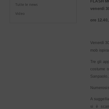
FLASH MOB
Tutte le news
venerdì 3
Video
ore 12.40,
Venerdì 30
mob ispira
Tre gli ap
costume ot
Sanpaolo, 
Numerosiss
A suggella
si è sca