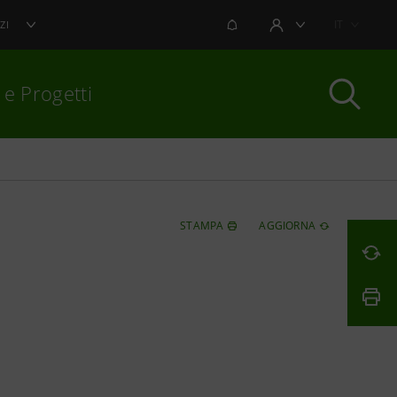
NOTIFICHE
IT
ZI
AREA UTENTE
 e Progetti
per chiudere
STAMPA
AGGIORNA