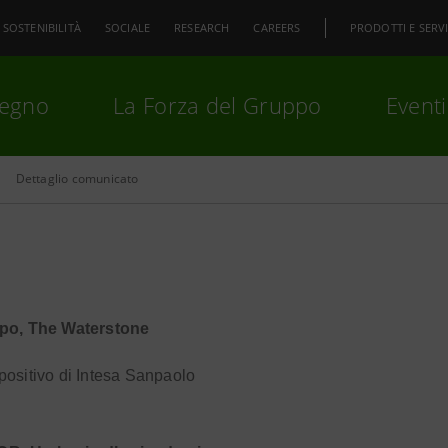
SOSTENIBILITÀ
SOCIALE
RESEARCH
CAREERS
PRODOTTI E SERVI
pegno
La Forza del Gruppo
Eventi
Dettaglio comunicato
premi
Invio
per cercare o
ESC
po, The Waterstone
ositivo di Intesa Sanpaolo