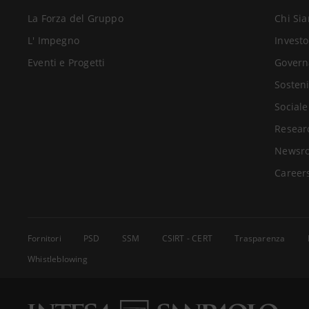
La Forza del Gruppo
Chi Si
L' Impegno
Investo
Eventi e Progetti
Govern
Sosteni
Sociale
Resear
Newsr
Career
Fornitori
PSD
SSM
CSIRT - CERT
Trasparenza
Whistleblowing