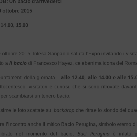
: Un bacio d’arrivederci
0 ottobre 2015
 14.00, 15.00
 ottobre 2015. Intesa Sanpaolo saluta l’Expo invitando i visitat
Il bacio
to a
di Francesco Hayez, celeberrima icona del Roma
alle 12.40, alle 14.00 e alle 15.
puntamenti della giornata –
tocentesco, visitatori e curiosi, che si sono ritrovate davan
per scambiarsi un tenero bacio.
backdrop
ime le foto scattate sul
che ritrae lo sfondo del qu
re l’incontro anche il mitico Bacio Perugina, simbolo eterno 
Baci Perugina
mbiato nel momento del bacio.
è infatti p