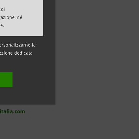
 di
gazione, né
ne.
ersonalizzarne la
ezione dedicata
italia.com