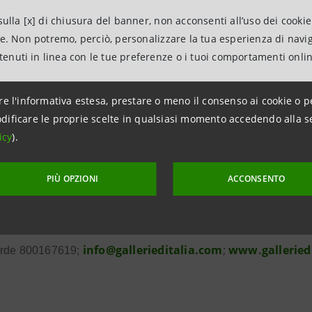
63531 - +39 3316270041
ulla [x] di chiusura del banner, non acconsenti all’uso dei cookie
intesasanpaolo.com
ne. Non potremo, perciò, personalizzare la tua esperienza di navi
ntenuti in linea con le tue preferenze o i tuoi comportamenti onli
ampa Novella Mirri e Maria Bonmassar
re l'informativa estesa, prestare o meno il consenso ai cookie o p
dificare le proprie scelte in qualsiasi momento accedendo alla s
16702 - +39 335490311
icy
).
tampamirribonmassar@gmail.com
PIÙ OPZIONI
ACCONSENTO
mazioni sulla mostra Hayez:
info@gallerieditalia.com
;
www.galleried
rde 800167619;