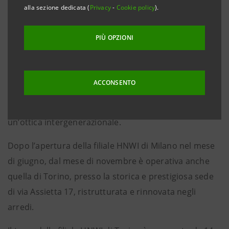
alla sezione dedicata (
Privacy
-
Cookie policy
).
clientela con patrimoni finanziari superiori ai 10
milioni di euro, che ha esigenze specifiche ed
PIÙ OPZIONI
articolate non solo in termini di gestione del
patrimonio personale, ma anche con riferimento alla
strutturazione e protezione del patrimonio
ACCONSENTO
complessivo, il cosiddetto ‘wealth advisory’ ed alle
esigenze legate all’azienda di famiglia, anche in
un’ottica intergenerazionale.
Dopo l’apertura della filiale HNWI di Milano nel mese
di giugno, dal mese di novembre è operativa anche
quella di Torino, presso la storica e prestigiosa sede
di via Assietta 17, ristrutturata e rinnovata negli
arredi.