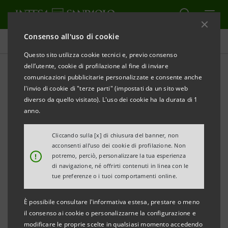
Consenso all'uso di cookie
Comunicati stampa
Questo sito utilizza cookie tecnici e, previo consenso
dell’utente, cookie di profilazione al fine di inviare
STAMPA
AGGIORNA
comunicazioni pubblicitarie personalizzate e consente anche
COMUNICATO STAMPA
l'invio di cookie di "terze parti" (impostati da un sito web
diverso da quello visitato). L'uso dei cookie ha la durata di 1
INTESA SANPAOLO PRIVATE BANKING:
anno.
INAUGURATA LA NUOVA FILIALE HNWI A TORINO
Cliccando sulla [x] di chiusura del banner, non
Torino, 23 novembre 2015
– Prosegue il rafforzamento
acconsenti all’uso dei cookie di profilazione. Non
!
potremo, perciò, personalizzare la tua esperienza
del modello di servizio dedicato ai clienti High Net
di navigazione, né offrirti contenuti in linea con le
Worth Individual della Divisione Private Banking di
tue preferenze o i tuoi comportamenti online.
Intesa Sanpaolo.
È possibile consultare l'informativa estesa, prestare o meno
Costituito lo scorso aprile, il Service HUB HNWI
il consenso ai cookie o personalizzarne la configurazione e
modificare le proprie scelte in qualsiasi momento accedendo
introduce un modello specializzato dedicato alla