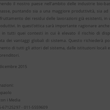
mendo il nostro paese nell’ambito delle industrie bio-ba
masse, puntando sia a una maggiore produttività, sia ad u
fruttamento dei residui delle lavorazioni già esistenti, in u
oduttivi. In quest’ottica sarà importante ragionare anche 
 in tutti quei contesti in cui è elevato il rischio di di
ta dei vantaggi globali di sistema. Questo richiederà p
ento di tutti gli attori del sistema, dalle istituzioni locali
prenditori.
 dicembre 2015
mazioni:
npaolo
con i Media
06-67125297 - 011-5559609