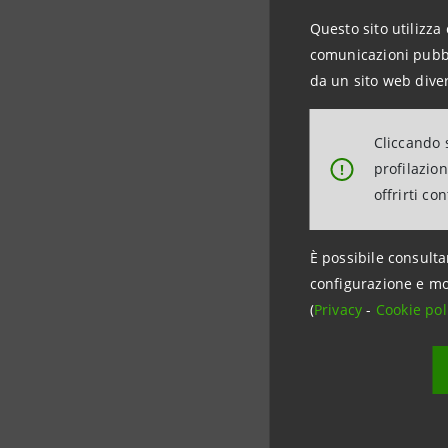
piccoli p
Questo sito utilizza 
tecnologic
comunicazioni pubbli
chimica d
da un sito web diver
crescita d
di approv
Cliccando s
di siste
profilazio
!
biodiversi
offrirti co
L’analisi
informazi
È possibile consulta
interna di
configurazione e mo
(
Privacy
-
Cookie pol
inferiore 
Secondo l
loro peso
annuo.
Per conte