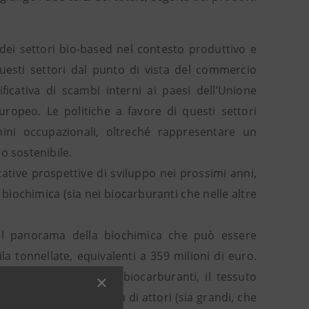
 dei settori bio-based nel contesto produttivo e
esti settori dal punto di vista del commercio
ficativa di scambi interni ai paesi dell’Unione
uropeo. Le politiche a favore di questi settori
ini occupazionali, oltreché rappresentare un
o sostenibile.
cative prospettive di sviluppo nei prossimi anni,
la biochimica (sia nei biocarburanti che nelle altre
del panorama della biochimica che può essere
la tonnellate, equivalenti a 359 milioni di euro.
mercio mondiale di biocarburanti, il tessuto
gica e una molteplicità di attori (sia grandi, che