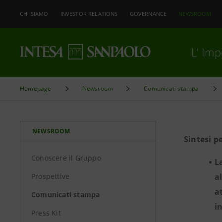
CHI SIAMO
INVESTOR RELATIONS
GOVERNANCE
NEWSROOM
L’ Im
Homepage
Newsroom
Comunicati stampa
NEWSROOM
Sintesi p
Conoscere il Gruppo
L
Prospettive
a
a
Comunicati stampa
i
Press Kit