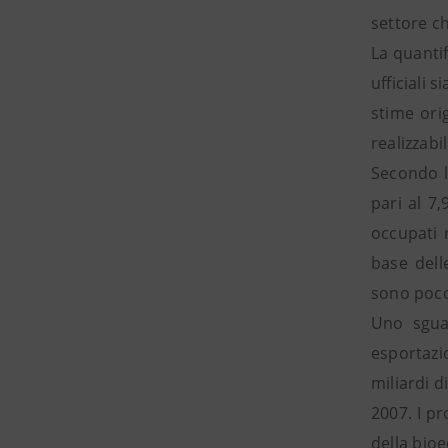
settore c
La quantif
ufficiali 
stime ori
realizzabi
Secondo l
pari al 7
occupati r
base dell
sono poc
Uno sguar
esportazi
miliardi d
2007. I pr
della bioe