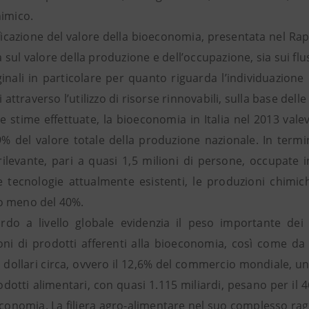
himico.
icazione del valore della bioeconomia, presentata nel Rapp
sia sul valore della produzione e dell’occupazione, sia sui 
ginali in particolare per quanto riguarda l’individuazion
li attraverso l’utilizzo di risorse rinnovabili, sulla base del
e stime effettuate, la bioeconomia in Italia nel 2013 vale
,9% del valore totale della produzione nazionale. In ter
ilevante, pari a quasi 1,5 milioni di persone, occupate in
e tecnologie attualmente esistenti, le produzioni chimi
o meno del 40%.
do a livello globale evidenzia il peso importante dei
oni di prodotti afferenti alla bioeconomia, così come da
i dollari circa, ovvero il 12,6% del commercio mondiale, u
odotti alimentari, con quasi 1.115 miliardi, pesano per il 4
conomia. La filiera agro-alimentare nel suo complesso raggi