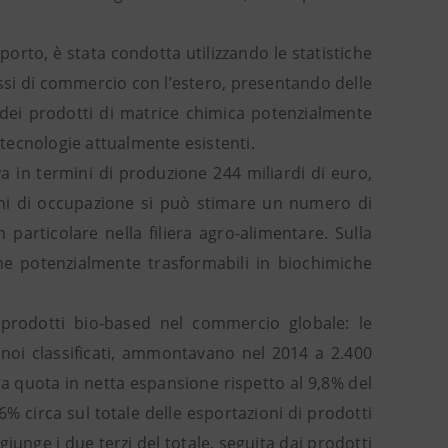
orto, è stata condotta utilizzando le statistiche
flussi di commercio con l’estero, presentando delle
e dei prodotti di matrice chimica potenzialmente
le tecnologie attualmente esistenti.
va in termini di produzione 244 miliardi di euro,
mini di occupazione si può stimare un numero di
 particolare nella filiera agro-alimentare. Sulla
che potenzialmente trasformabili in biochimiche
 prodotti bio-based nel commercio globale: le
 noi classificati, ammontavano nel 2014 a 2.400
na quota in netta espansione rispetto al 9,8% del
6% circa sul totale delle esportazioni di prodotti
unge i due terzi del totale, seguita dai prodotti