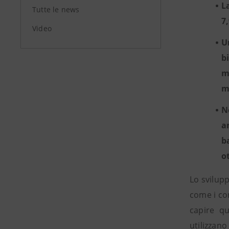
L
Tutte le news
7
Video
U
b
m
m
N
a
b
o
Lo svilup
come i com
capire qu
utilizzano