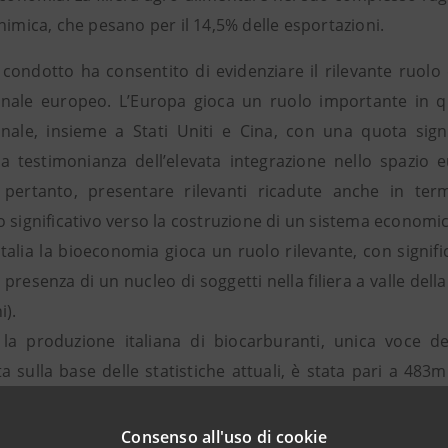
himica, che pesano per il 14,5% delle esportazioni.
 condotto ha consentito di evidenziare il rilevante ruolo
nale europeo. L’Europa gioca un ruolo importante in qu
onale, insieme a Stati Uniti e Cina, con una quota signi
a testimonianza dell’elevata integrazione nello spazio e
pertanto, presentare rilevanti ricadute anche in term
 significativo verso la costruzione di un sistema economic
talia la bioeconomia gioca un ruolo rilevante, con signifi
a presenza di un nucleo di soggetti nella filiera a valle del
i).
la produzione italiana di biocarburanti, unica voce 
 sulla base delle statistiche attuali, è stata pari a 483mi
e un ruolo ancora contenuto del nostro paese nel com
 evidenzia alcuni elementi positivi: una leadership tecnolo
Consenso all'uso di cookie