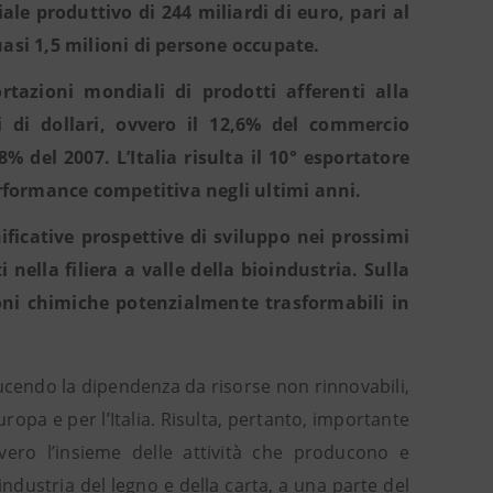
le produttivo di 244 miliardi di euro, pari al
asi 1,5 milioni di persone occupate.
tazioni mondiali di prodotti afferenti alla
di dollari, ovvero il 12,6% del commercio
 del 2007. L’Italia risulta il 10° esportatore
formance competitiva negli ultimi anni.
ficative prospettive di sviluppo nei prossimi
nella filiera a valle della bioindustria. Sulla
ioni chimiche potenzialmente trasformabili in
ucendo la dipendenza da risorse non rinnovabili,
uropa e per l’Italia. Risulta, pertanto, importante
vero l’insieme delle attività che producono e
l’industria del legno e della carta, a una parte del