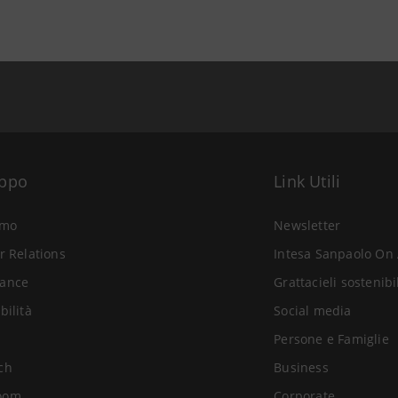
uppo
Link Utili
amo
Newsletter
r Relations
Intesa Sanpaolo On 
ance
Grattacieli sostenibi
bilità
Social media
Persone e Famiglie
ch
Business
oom
Corporate