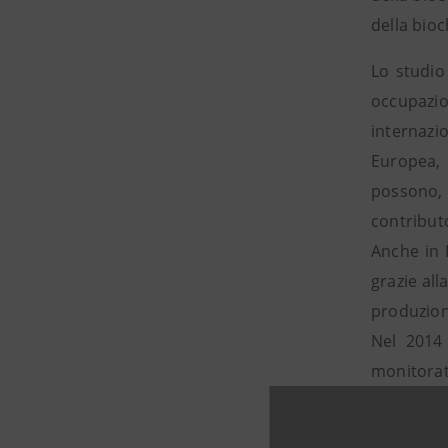
della bioc
Lo studio
occupazio
internazi
Europea, 
possono, 
contributo
Anche in I
grazie all
produzion
Nel 2014 
monitorata
Nonostant
produttivo