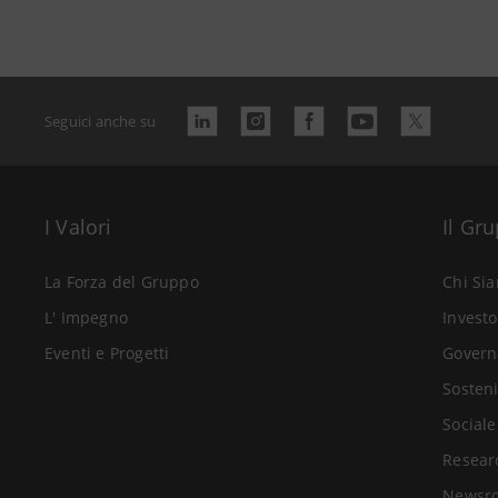
Seguici anche su
I Valori
Il Gr
La Forza del Gruppo
Chi Si
L' Impegno
Investo
Eventi e Progetti
Govern
Sosteni
Sociale
Resear
Newsr