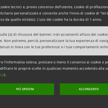
roduttori), con impianti diffusi su tutto il territorio e 
cookie tecnici e, previo consenso dell’utente, cookie di profilazione
i sia agli investimenti dedicati alla riconversione dei siti
citarie personalizzate e consente anche l'invio di cookie di "terz
a fonti rinnovabili l’Italia può vantare un quadro norm
so da quello visitato). L'uso dei cookie ha la durata di 1 anno.
ella produzione attraverso progetti mirati e integrati nel 
vigionamento delle biomasse necessarie, fattore chiave pe
ulla [x] di chiusura del banner, non acconsenti all’uso dei cookie
ma che questi nuovi prodotti possono portare in term
ne. Non potremo, perciò, personalizzare la tua esperienza di navi
tà, e di risoluzione di problemi ambientali.
ntenuti in linea con le tue preferenze o i tuoi comportamenti onli
 dei flussi di commercio estero relativamente ai beni 
oni sui flussi fisici di materia, evidenzia un significati
re l'informativa estesa, prestare o meno il consenso ai cookie o p
 materie prime naturali. Il livello di produzione pro-capi
dificare le proprie scelte in qualsiasi momento accedendo alla s
icy
).
a quello registrato negli altri principali paesi europei.
e nostre simulazioni, uno sviluppo delle produzioni biochi
PIÙ OPZIONI
ACCONSENTO
 sulle produzioni settoriali, creerebbe un fabbisogno 
nere la nostra dipendenza dall’estero in questo campo e v