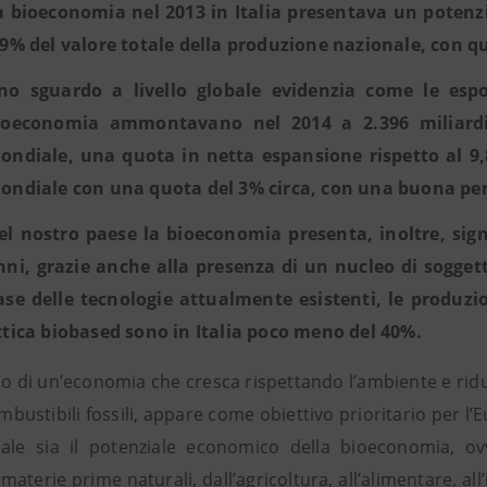
a bioeconomia nel 2013 in Italia presentava un potenzia
,9% del valore totale della produzione nazionale, con qu
no sguardo a livello globale evidenzia come le espor
ioeconomia ammontavano nel 2014 a 2.396 miliardi 
ondiale, una quota in netta espansione rispetto al 9,8%
ondiale con una quota del 3% circa, con una buona per
el nostro paese la bioeconomia presenta, inoltre, signi
nni, grazie anche alla presenza di un nucleo di soggetti 
ase delle tecnologie attualmente esistenti, le produz
ttica biobased sono in Italia poco meno del 40%.
po di un’economia che cresca rispettando l’ambiente e rid
bustibili fossili, appare come obiettivo prioritario per l’E
ale sia il potenziale economico della bioeconomia, ov
 materie prime naturali, dall’agricoltura, all’alimentare, al