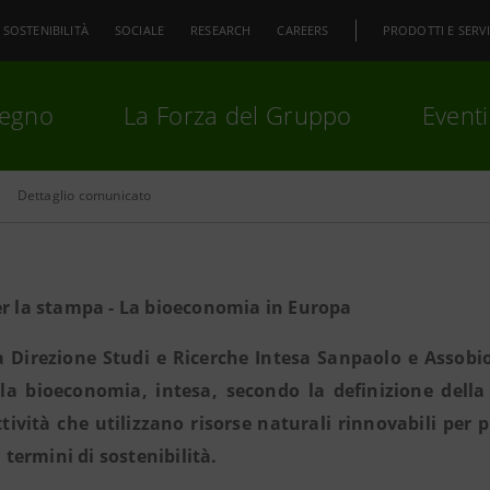
SOSTENIBILITÀ
SOCIALE
RESEARCH
CAREERS
PRODOTTI E SERVI
pegno
La Forza del Gruppo
Eventi
Dettaglio comunicato
premi
Invio
per cercare o
ESC
er la stampa - La bioeconomia in Europa
a Direzione Studi e Ricerche Intesa Sanpaolo e Assobi
lla bioeconomia, intesa, secondo la definizione dell
ttività che utilizzano risorse naturali rinnovabili per
n termini di sostenibilità.