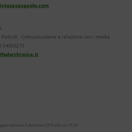
intesasanpaolo.com
c
 Pedrali - Comunicazione e relazione con i media
02-34565215
@federchimica.it
aggiornamento 4 dicembre 2015 alle ore 15:59