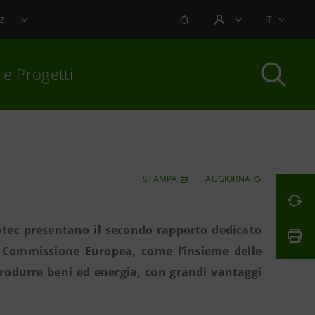
NOTIFICHE
IT
ZI
AREA UTENTE
 e Progetti
per chiudere
STAMPA
AGGIORNA
otec presentano il secondo rapporto dedicato
a Commissione Europea, come l’insieme delle
 produrre beni ed energia, con grandi vantaggi