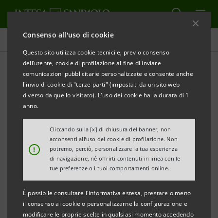
Consenso all'uso di cookie
Comunicati stampa
Questo sito utilizza cookie tecnici e, previo consenso
dell’utente, cookie di profilazione al fine di inviare
STAMPA
AGGIORNA
comunicazioni pubblicitarie personalizzate e consente anche
l'invio di cookie di "terze parti" (impostati da un sito web
diverso da quello visitato). L'uso dei cookie ha la durata di 1
COMUNICATO STAMPA
anno.
INTESA SANPAOLO PER IL RILANCIO DEL TURISMO
Cliccando sulla [x] di chiusura del banner, non
TRIVENETO: STANZIATO UN PLAFOND DI 350
acconsenti all’uso dei cookie di profilazione. Non
!
potremo, perciò, personalizzare la tua esperienza
MILIONI
di navigazione, né offrirti contenuti in linea con le
tue preferenze o i tuoi comportamenti online.
• Il turismo nel Triveneto genera un valore
aggiunto di circa 11 miliardi di euro, pari al 5,5%
È possibile consultare l'informativa estesa, prestare o meno
dell’intera economia di questo territorio. Questa
il consenso ai cookie o personalizzarne la configurazione e
modificare le proprie scelte in qualsiasi momento accedendo
percentuale raddoppia se si considera l’intera