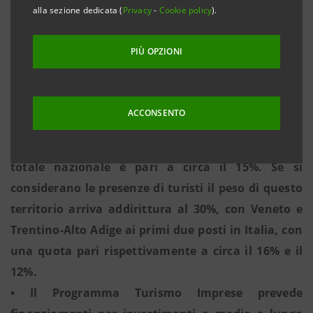
alla sezione dedicata (
Privacy
-
Cookie policy
).
filiera turistica
• Il turismo è un settore ad alta intensità di lavoro.
PIÙ OPZIONI
Nel Triveneto la quota di addetti impiegata è pari
all’8% (pari a circa 250mila occupati)
• Il turismo del Triveneto riveste un ruolo di primo
ACCONSENTO
piano in Italia: sia in termini di valore aggiunto,
sia in termini di occupati il peso di quest’area sul
totale nazionale è pari a circa il 15%. Se si
considerano le presenze di turisti il peso di questo
territorio arriva addirittura al 30%, con Veneto e
Trentino-Alto Adige ai primi due posti in Italia, con
una quota pari rispettivamente a circa il 16% e il
12%.
• Il Programma Turismo Imprese prevede