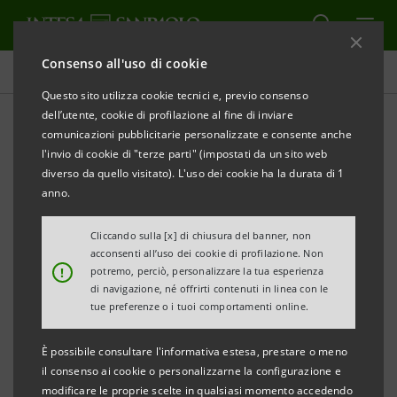
Consenso all'uso di cookie
Comunicati stampa
Questo sito utilizza cookie tecnici e, previo consenso
dell’utente, cookie di profilazione al fine di inviare
STAMPA
AGGIORNA
comunicazioni pubblicitarie personalizzate e consente anche
COMUNICATO STAMPA
l'invio di cookie di "terze parti" (impostati da un sito web
diverso da quello visitato). L'uso dei cookie ha la durata di 1
CASSA DI RISPARMIO DI PISTOIA E DELLA
anno.
LUCCHESIA:
MONITOR DEI DISTRETTI DELLA TOSCANA
Cliccando sulla [x] di chiusura del banner, non
acconsenti all’uso dei cookie di profilazione. Non
!
potremo, perciò, personalizzare la tua esperienza
• Realizzato dalla Direzione Studi e Ricerche di
di navigazione, né offrirti contenuti in linea con le
Intesa Sanpaolo per CR Pistoia e Lucchesia
tue preferenze o i tuoi comportamenti online.
• Dati al 30/09/2015
È possibile consultare l'informativa estesa, prestare o meno
il consenso ai cookie o personalizzarne la configurazione e
modificare le proprie scelte in qualsiasi momento accedendo