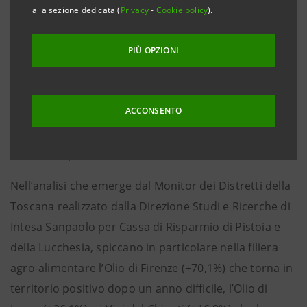
Pistoia, Lucca, Massa Carrara, 20 gennaio 2016
– Nel
alla sezione dedicata (
Privacy
-
Cookie policy
).
terzo trimestre 2015 le esportazioni dei distretti
industriali toscani seguono una dinamica positiva
PIÙ OPZIONI
(+4,1%), pur sperimentando un rallentamento
rispetto al trimestre precedente, che li porta a
ACCONSENTO
raggiungere un livello di export pari a 3,2 miliardi di
euro. La Toscana consegue comunque migliori
risultati rispetto al totale dei distretti in Italia (+3,6%).
Nell’analisi che emerge dal Monitor dei Distretti della
Toscana realizzato dalla Direzione Studi e Ricerche di
Intesa Sanpaolo per Cassa di Risparmio di Pistoia e
della Lucchesia, spiccano in particolare nella filiera
agro-alimentare l’Olio di Firenze (+70,1%) che torna in
territorio positivo dopo un anno difficile, l’Olio di