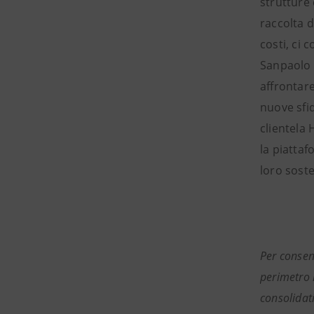
strutture 
raccolta d
costi, ci 
Sanpaolo P
affrontare
nuove sfid
clientela 
la piattaf
loro soste
Per consent
perimetro r
consolidat