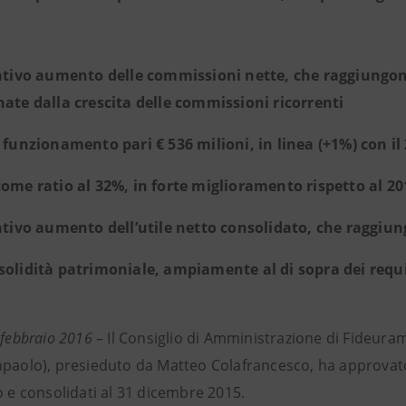
cativo aumento delle commissioni nette, che raggiungono 
nate dalla crescita delle commissioni ricorrenti
i funzionamento pari € 536 milioni, in linea (+1%) con il
come ratio al 32%, in forte miglioramento rispetto al 20
cativo aumento dell’utile netto consolidato, che raggiung
solidità patrimoniale, ampiamente al di sopra dei requi
 febbraio 2016
– Il Consiglio di Amministrazione di Fideur
paolo), presieduto da Matteo Colafrancesco, ha approvato, 
o e consolidati al 31 dicembre 2015.