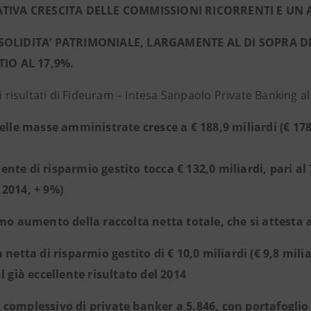
ATIVA CRESCITA DELLE COMMISSIONI RICORRENTI E UN
SOLIDITA’ PATRIMONIALE, LARGAMENTE AL DI SOPRA D
TIO AL 17,9%.
li risultati di Fideuram – Intesa Sanpaolo Private Banking a
elle masse amministrate cresce a € 188,9 miliardi (€ 178
nte di risparmio gestito tocca € 132,0 miliardi, pari al 
2014, + 9%)
imo aumento della raccolta netta totale, che si attesta a 
a netta di risparmio gestito di € 10,0 miliardi (€ 9,8 mil
l già eccellente risultato del 2014
complessivo di private banker a 5.846, con portafoglio 