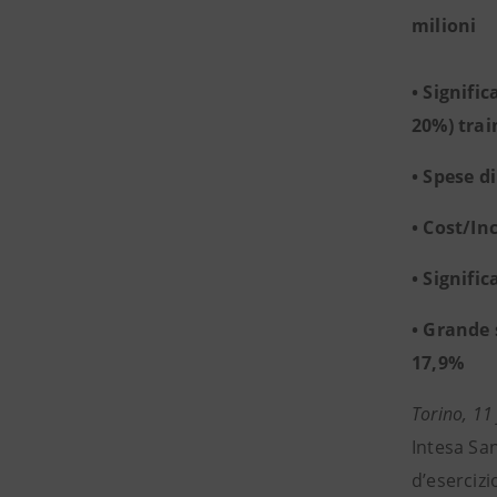
milioni
• Signifi
20%) trai
• Spese d
• Cost/In
• Signifi
• Grande 
17,9%
Torino, 11
Intesa San
d’esercizi