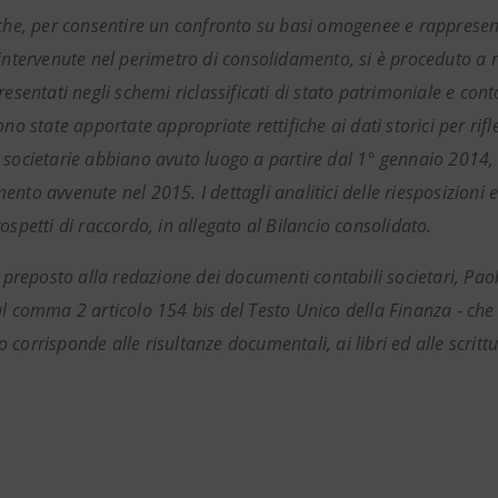
 che, per consentire un confronto su basi omogenee e rappresent
intervenute nel perimetro di consolidamento, si è proceduto a rie
resentati negli schemi riclassificati di stato patrimoniale e co
ono state apportate appropriate rettifiche ai dati storici per rif
 societarie abbiano avuto luogo a partire dal 1° gennaio 2014, l
nto avvenute nel 2015. I dettagli analitici delle riesposizioni e 
ospetti di raccordo, in allegato al Bilancio consolidato.
te preposto alla redazione dei documenti contabili societari, Pa
al comma 2 articolo 154 bis del Testo Unico della Finanza - che
corrisponde alle risultanze documentali, ai libri ed alle scrittu