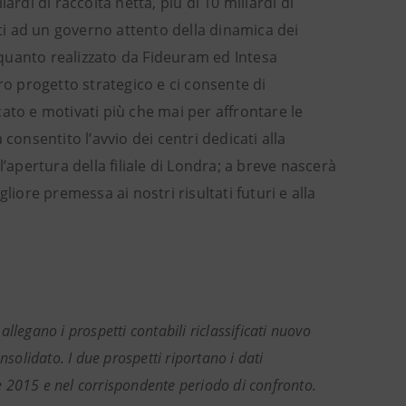
iardi di raccolta netta, più di 10 miliardi di
iti ad un governo attento della dinamica dei
a quanto realizzato da Fideuram ed Intesa
ro progetto strategico e ci consente di
rcato e motivati più che mai per affrontare le
consentito l’avvio dei centri dedicati alla
 l’apertura della filiale di Londra; a breve nascerà
liore premessa ai nostri risultati futuri e alla
allegano i prospetti contabili riclassificati nuovo
nsolidato. I due prospetti riportano i dati
 2015 e nel corrispondente periodo di confronto.