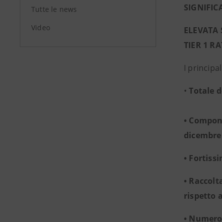
SIGNIFIC
Tutte le news
Video
ELEVATA 
TIER 1 RA
I principa
•
Totale d
• Compone
dicembre 
• Fortiss
• Raccolt
rispetto a
• Numero 