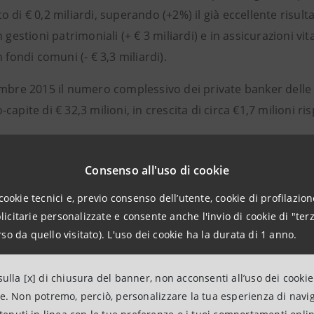
 di € 0,2 miliardi, superando (+2%) il già eccellente risult
n gestioni patrimoniali (+ € 3 miliardi) e in assicurazioni vita
n fondi comuni (- € 3,3 miliardi).
mbre 2015 il numero complessivo dei private banker delle R
capite di € 32,3 milioni, in crescita di circa €1,7 milioni r
dei principali aggregati del Conto Economico evidenzia che 
in aumento (+20%) rispetto al saldo di € 1,22 miliardi dell
Consenso all'uso di cookie
e principale del margine commissionale, sono risultate pa
cookie tecnici e, previo consenso dell’utente, cookie di profilazione
to allo scorso esercizio. Le commissioni di performance so
citarie personalizzate e consente anche l'invio di cookie di "terz
nza del 2% sul totale del margine commissionale.
so da quello visitato). L'uso dei cookie ha la durata di 1 anno.
di funzionamento, pari a € 536 milioni, hanno mostrato u
ulla [x] di chiusura del banner, non acconsenti all’uso dei cookie
 2014, evidenziando l’efficacia delle azioni volte al control
ne. Non potremo, perciò, personalizzare la tua esperienza di navi
vo e qualitativo.