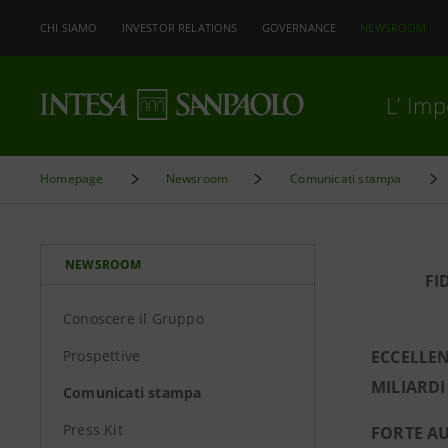
CHI SIAMO
INVESTOR RELATIONS
GOVERNANCE
NEWSROOM
L’ Im
Homepage
Newsroom
Comunicati stampa
NEWSROOM
FI
Conoscere il Gruppo
Prospettive
ECCELLEN
MILIARDI
Comunicati stampa
Press Kit
FORTE AU