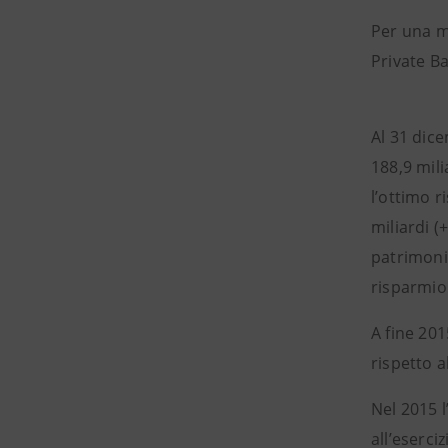
Per una m
Private Ba
Al 31 dic
188,9 mili
l’ottimo r
miliardi (
patrimonia
risparmio
A fine 20
rispetto a
Nel 2015 l
all’eserci