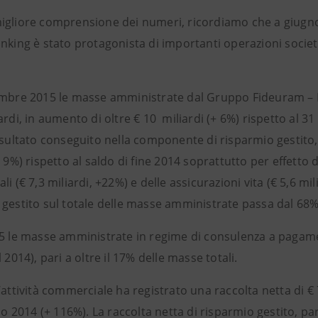
igliore comprensione dei numeri, ricordiamo che a giugn
nking è stato protagonista di importanti operazioni societa
embre 2015 le masse amministrate dal Gruppo Fideuram – I
ardi, in aumento di oltre € 10 miliardi (+ 6%) rispetto al 3
isultato conseguito nella componente di risparmio gestito, 
+ 9%) rispetto al saldo di fine 2014 soprattutto per effetto
li (€ 7,3 miliardi, +22%) e delle assicurazioni vita (€ 5,6 m
 gestito sul totale delle masse amministrate passa dal 68%
15 le masse amministrate in regime di consulenza a pagam
l 2014), pari a oltre il 17% delle masse totali.
’attività commerciale ha registrato una raccolta netta di € 7
zio 2014 (+ 116%). La raccolta netta di risparmio gestito, par