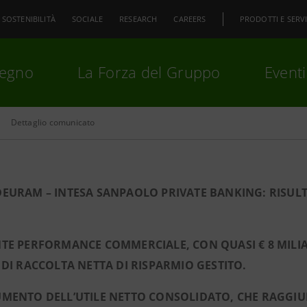
SOSTENIBILITÀ
SOCIALE
RESEARCH
CAREERS
PRODOTTI E SERVI
pegno
La Forza del Gruppo
Eventi
Dettaglio comunicato
premi
Invio
per cercare o
ESC
DEURAM – INTESA SANPAOLO PRIVATE BANKING: RISULT
TE PERFORMANCE COMMERCIALE, CON QUASI € 8 MILIAR
 DI RACCOLTA NETTA DI RISPARMIO GESTITO.
MENTO DELL’UTILE NETTO CONSOLIDATO, CHE RAGGIUNG