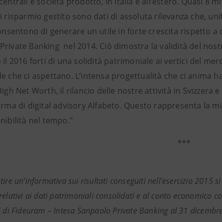
centrali e società prodotto, in Italia e all’estero. Quasi 8 mil
i risparmio gestito sono dati di assoluta rilevanza che, un
consentono di generare un utile in forte crescita rispetto 
rivate Banking nel 2014. Ciò dimostra la validità del nost
 il 2016 forti di una solidità patrimoniale ai vertici del me
e che ci aspettano. L’intensa progettualità che ci anima ha 
High Net Worth, il rilancio delle nostre attività in Svizzera e
orma di digital advisory Alfabeto. Questo rappresenta la mig
nibilità nel tempo.”
***
ire un’informativa sui risultati conseguiti nell’esercizio 2015 si 
elativi ai dati patrimoniali consolidati e al conto economico co
i di Fideuram – Intesa Sanpaolo Private Banking al 31 dicembre