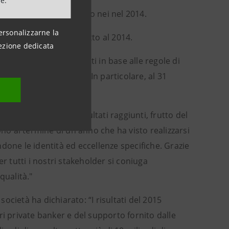
ne.
ispetto al 37% registrato nei nel 2014.
ersonalizzarne la
165 milioni (+28%) rispetto al 2014.
ezione dedicata
rivate Banking, calcolati in base alle regole di
hiesti dalla normativa. In particolare, al 31
rezzamento per i risultati raggiunti, frutto del
ono al termine di un anno che ha visto realizzarsi
done le identità ed eccellenze specifiche. Grazie
r tutti i nostri stakeholder si coniuga
qualità."
cietà ha dichiarato: “I risultati del 2015
ri private banker e del supporto fornito dalle