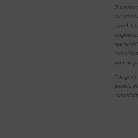
Si precisa
variazioni 
contabili p
riesposti s
operazioni
consolidame
appositi pr
Il dirigen
previsto d
comunicato 