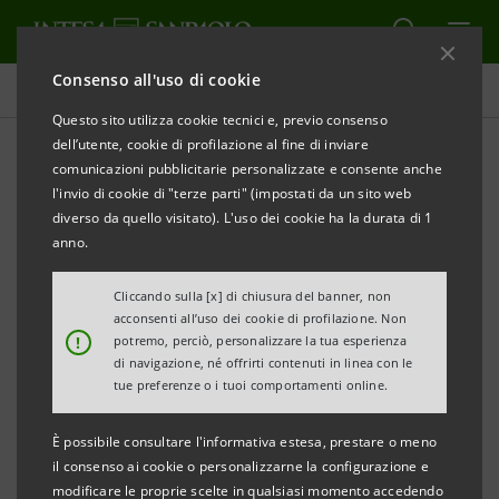
Consenso all'uso di cookie
Comunicati stampa
Questo sito utilizza cookie tecnici e, previo consenso
dell’utente, cookie di profilazione al fine di inviare
STAMPA
AGGIORNA
comunicazioni pubblicitarie personalizzate e consente anche
COMUNICATO STAMPA
l'invio di cookie di "terze parti" (impostati da un sito web
diverso da quello visitato). L'uso dei cookie ha la durata di 1
anno.
LE MEDIE IMPRESE VINCENTI: L’IDENTIKIT DI 140
NUOVE LOCOMOTIVE DEL MADE IN ITALY
Cliccando sulla [x] di chiusura del banner, non
Sintesi della ricerca a cura della Direzione Studi e
acconsenti all’uso dei cookie di profilazione. Non
!
potremo, perciò, personalizzare la tua esperienza
Ricerche Intesa Sanpaolo che verrà presentata in
di navigazione, né offrirti contenuti in linea con le
apertura del
tue preferenze o i tuoi comportamenti online.
Festival CittàImpresa 1 – 3 aprile 2016
È possibile consultare l'informativa estesa, prestare o meno
il consenso ai cookie o personalizzarne la configurazione e
modificare le proprie scelte in qualsiasi momento accedendo
• Le prospettive per il biennio 2016-17 indicano una