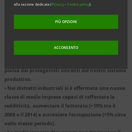
alla sezione dedicata (
Privacy
-
Cookie policy
).
crescita media annua del PIL italiano superiore
all’1%. Dopo un lungo periodo di recessione, si
PIÙ OPZIONI
tratta di un progresso significativo ma di cui non ci
si può accontentare. Occorre rafforzare il
potenziale di crescita della nostra economia.
ACCONSENTO
• E’ necessario agire su produttività, formazione
professionale e investimenti. Bisogna allargare la
platea dei protagonisti vincenti del nostro sistema
produttivo.
• Nei distretti industriali si è affermata una nuova
classe di medie imprese capaci di rafforzare la
redditività, aumentare il fatturato (+10% tra il
2008 e il 2014) e accrescere l’occupazione (+5% circa
nello stesso periodo).