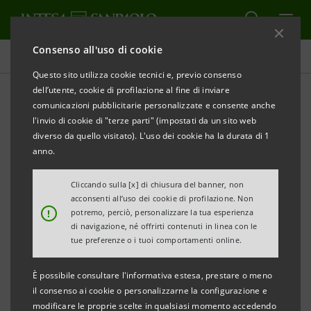
Consenso all'uso di cookie
Comunicati stampa
Questo sito utilizza cookie tecnici e, previo consenso
dell’utente, cookie di profilazione al fine di inviare
STAMPA
AGGIORNA
comunicazioni pubblicitarie personalizzate e consente anche
COMUNICATO STAMPA
l'invio di cookie di "terze parti" (impostati da un sito web
diverso da quello visitato). L'uso dei cookie ha la durata di 1
BANCA CR FIRENZE:
anno.
MONITOR DEI DISTRETTI DELLA TOSCANA
Cliccando sulla [x] di chiusura del banner, non
• Realizzato dalla Direzione Studi e Ricerche di
acconsenti all’uso dei cookie di profilazione. Non
!
potremo, perciò, personalizzare la tua esperienza
Intesa Sanpaolo per Banca CR Firenze
di navigazione, né offrirti contenuti in linea con le
tue preferenze o i tuoi comportamenti online.
• Dati al 31/12/2015
È possibile consultare l'informativa estesa, prestare o meno
il consenso ai cookie o personalizzarne la configurazione e
Firenze, 18 aprile 2016
– I distretti tradizionali toscani
modificare le proprie scelte in qualsiasi momento accedendo