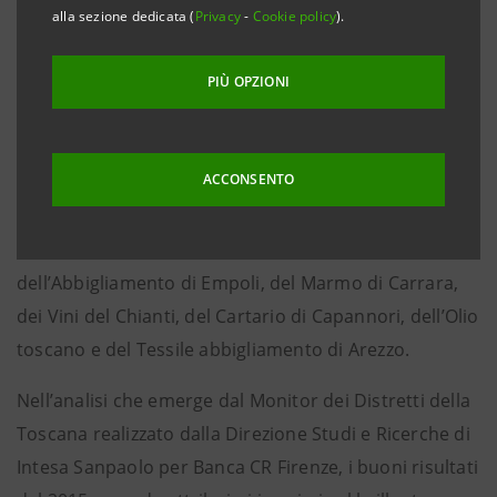
chiudono il 2015 con un progresso delle esportazioni
alla sezione dedicata (
Privacy
-
Cookie policy
).
del 4,7%, pari a 614 milioni di euro aggiuntivi rispetto
al 2014, che li porta a raggiungere un livello di 13,6
PIÙ OPZIONI
miliardi di euro.
La Toscana consegue risultati lievemente superiori
ACCONSENTO
rispetto al totale dei distretti in Italia (+4,2%). In
particolare nel 2015 spiccano i risultati dei distretti
della Pelletteria e calzature di Firenze,
dell’Abbigliamento di Empoli, del Marmo di Carrara,
dei Vini del Chianti, del Cartario di Capannori, dell’Olio
toscano e del Tessile abbigliamento di Arezzo.
Nell’analisi che emerge dal Monitor dei Distretti della
Toscana realizzato dalla Direzione Studi e Ricerche di
Intesa Sanpaolo per Banca CR Firenze, i buoni risultati