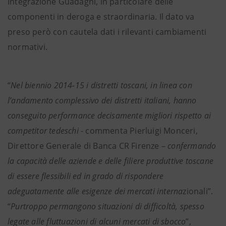
Integrazione Guadagni, in particolare delle
componenti in deroga e straordinaria. Il dato va
preso però con cautela dati i rilevanti cambiamenti
normativi.
“
Nel biennio 2014-15 i distretti toscani, in linea con
l’andamento complessivo dei distretti italiani, hanno
conseguito performance decisamente migliori rispetto ai
competitor tedeschi
- commenta Pierluigi Monceri,
Direttore Generale di Banca CR Firenze –
confermando
la capacità delle aziende e delle filiere produttive toscane
di essere flessibili ed in grado di rispondere
adeguatamente alle esigenze dei mercati interna
zionali”.
“
Purtroppo permangono situazioni di difficoltà, spesso
legate alle fluttuazioni di alcuni mercati di sbocco
”,