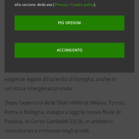
Costituito lo scorso aprile, il Service HUB HNWI
alla sezione dedicata (
Privacy
-
Cookie policy
).
introduce un modello specializzato dedicato alla
clientela con patrimoni finanziari superiori ai 10
PIÙ OPZIONI
milioni di euro, che ha esigenze specifiche ed
articolate non solo in termini di gestione del
ACCONSENTO
patrimonio personale, ma anche con riferimento alla
strutturazione e protezione del patrimonio
complessivo, il cosiddetto ‘wealth advisory’ ed alle
esigenze legate all’azienda di famiglia, anche in
un’ottica intergenerazionale.
Dopo l’apertura delle filiali HNWI di Milano, Torino,
Roma e Bologna, inaugura oggi la nuova filiale di
Padova, in Corso Garibaldi 22/26, in ambienti
ristrutturati e rinnovati negli arredi.