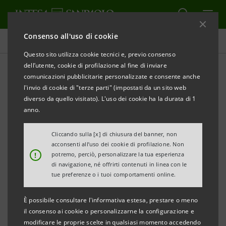
Consenso all'uso di cookie
Comunicati stampa
Questo sito utilizza cookie tecnici e, previo consenso
dell’utente, cookie di profilazione al fine di inviare
STAMPA
AGGIORNA
comunicazioni pubblicitarie personalizzate e consente anche
COMUNICATO STAMPA
l'invio di cookie di "terze parti" (impostati da un sito web
diverso da quello visitato). L'uso dei cookie ha la durata di 1
INTESA SANPAOLO PRIVATE BANKING:
anno.
INAUGURATA LA NUOVA FILIALE HNWI A PADOVA
Cliccando sulla [x] di chiusura del banner, non
acconsenti all’uso dei cookie di profilazione. Non
!
potremo, perciò, personalizzare la tua esperienza
Padova, 18 aprile 2016
– Prosegue il rafforzamento del
di navigazione, né offrirti contenuti in linea con le
tue preferenze o i tuoi comportamenti online.
modello di servizio dedicato ai clienti High Net Worth
Individual della Divisione Private Banking di Intesa
È possibile consultare l'informativa estesa, prestare o meno
Sanpaolo.
il consenso ai cookie o personalizzarne la configurazione e
modificare le proprie scelte in qualsiasi momento accedendo