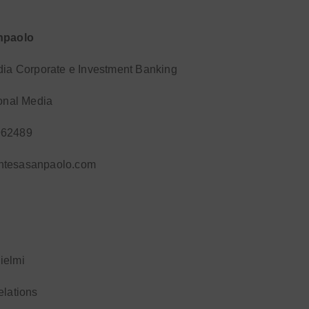
npaolo
dia Corporate e Investment Banking
ional Media
962489
ntesasanpaolo.com
ielmi
elations