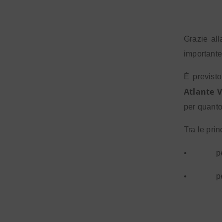
Grazie all
importante 
È previsto
Atlante 
per quanto
Tra le prin
•
p
•
p