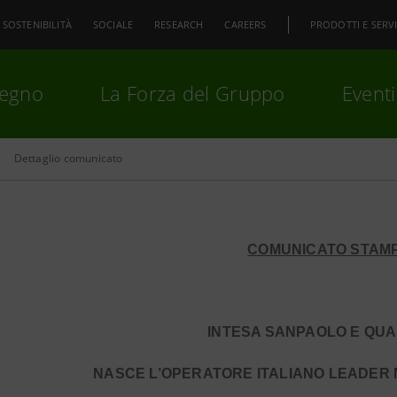
SOSTENIBILITÀ
SOCIALE
RESEARCH
CAREERS
PRODOTTI E SERVI
pegno
La Forza del Gruppo
Eventi
Dettaglio comunicato
premi
Invio
per cercare o
ESC
COMUNICATO STAM
INTESA SANPAOLO E QUA
NASCE L’OPERATORE ITALIANO LEADER 