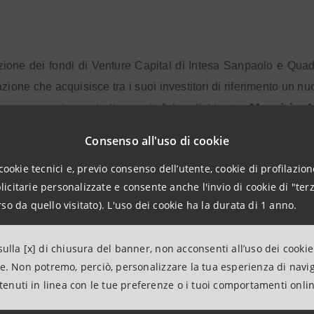
***
azione dei fondi di Venture Capital di Intesa Sanpaolo e Qua
azione che acquisisce tra i suoi investitori di riferimento un n
Maurizio 
e con ampi spazi di crescita” ha dichiarato
. “L’Innovation Center di Intesa Sanpaolo ha sviluppato un m
Consenso all'uso di cookie
ltà innovative, investimento e business development, abili
cookie tecnici e, previo consenso dell’utente, cookie di profilazione
l nostro Paese”.
citarie personalizzate e consente anche l'invio di cookie di "terz
so da quello visitato). L'uso dei cookie ha la durata di 1 anno.
tremamente soddisfatti di poter dare vita assieme ad Inte
ulla [x] di chiusura del banner, non acconsenti all’uso dei cookie
’operatore di Venture Capital di riferimento in Italia non solo 
ne. Non potremo, perciò, personalizzare la tua esperienza di navi
 del management che prenderà parte dell’iniziativa”, ha così
ntenuti in linea con le tue preferenze o i tuoi comportamenti onli
Quadrivio
atore Delegato di
. “L’obiettivo è creare un player