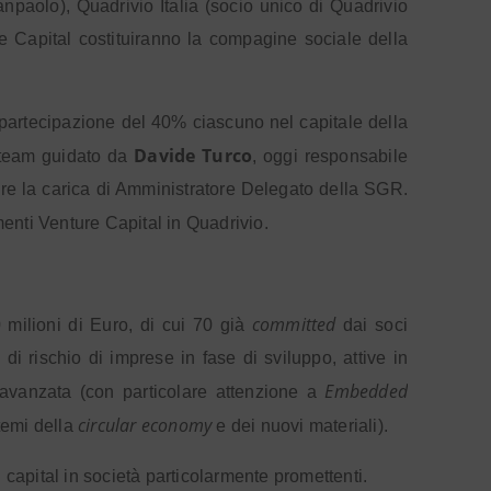
anpaolo), Quadrivio Italia (socio unico di Quadrivio
e Capital costituiranno la compagine sociale della
artecipazione del 40% ciascuno nel capitale della
Davide Turco
 team guidato da
, oggi responsabile
rire la carica di Amministratore Delegato della SGR.
imenti Venture Capital in Quadrivio.
committed
0 milioni di Euro, di cui 70 già
dai soci
di rischio di imprese in fase di sviluppo, attive in
Embedded
 avanzata (con particolare attenzione a
circular economy
temi della
e dei nuovi materiali).
ed capital in società particolarmente promettenti.