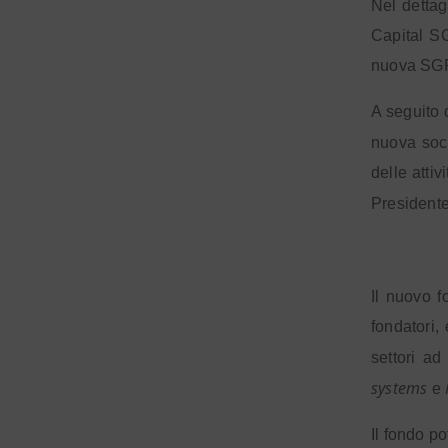
Nel dettag
Capital SG
nuova SG
A seguito 
nuova soc
delle atti
President
Il nuovo f
fondatori,
settori a
systems
e
Il fondo po