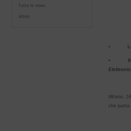
Tutte le news
Video
•
L
•
I
Elettroni
Milano, 1
che punta a