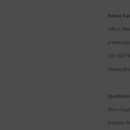
Intesa Sa
Ufficio Me
e Internat
+39 0287
stampa@i
Quadrivio
Anna Gugl
Investor R