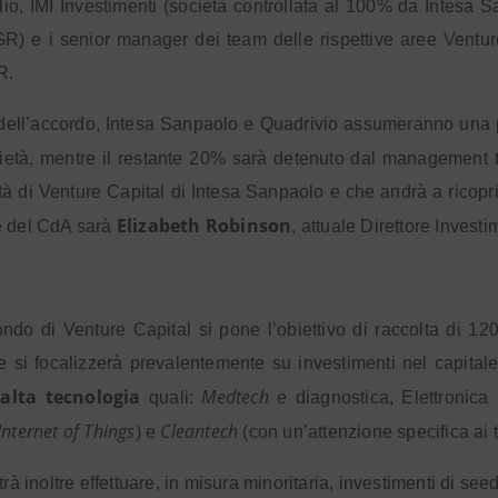
lio, IMI Investimenti (società controllata al 100% da Intesa S
R) e i senior manager dei team delle rispettive aree Ventur
R.
dell’accordo, Intesa Sanpaolo e Quadrivio assumeranno una p
ietà, mentre il restante 20% sarà detenuto dal management
vità di Venture Capital di Intesa Sanpaolo e che andrà a ricop
Elizabeth Robinson
e del CdA sarà
, attuale Direttore Invest
ondo di Venture Capital si pone l’obiettivo di raccolta di 12
 e si focalizzerà prevalentemente su investimenti nel capitale 
alta tecnologia
Medtech
d
quali:
e diagnostica, Elettronica
Internet of Things
Cleantech
) e
(con un’attenzione specifica ai 
trà inoltre effettuare, in misura minoritaria, investimenti di se