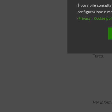
connotazio
È possibile consulta
configurazione e mo
(
Privacy
-
Cookie pol
“Il nuovo 
quelle pr
dichiarat
sinergie fr
Turco.
Per inform