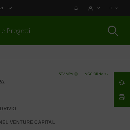
NOTIFICHE
IT
ZI
AREA UTENTE
 e Progetti
per chiudere
STAMPA
AGGIORNA
PA
DRIVIO:
NEL VENTURE CAPITAL