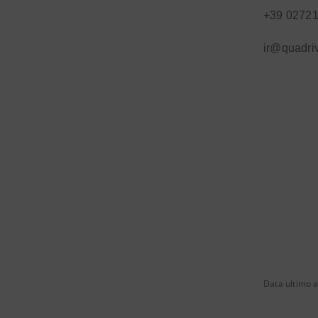
+39 0272
ir@quadri
Data ultimo 