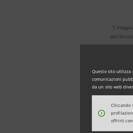
“L’integr
dell’Innov
successo 
Sanpaolo
delle rea
Questo sito utilizza 
imprese de
comunicazioni pubbli
da un sito web diver
“Siamo es
Cliccando s
diventerà l
profilazio
!
esperienza
offrirti co
Amministr