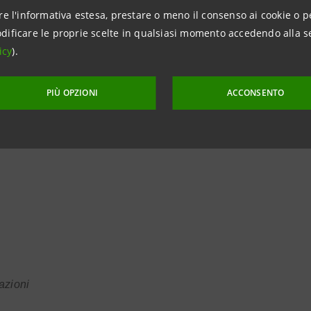
ne internazionale”.
re l'informativa estesa, prestare o meno il consenso ai cookie o p
dificare le proprie scelte in qualsiasi momento accedendo alla s
icy
).
fondo avrà le risorse per investire in maniera significativa nel
PIÙ OPZIONI
ACCONSENTO
esenti nel nostro Paese, ma con una prospettiva che si est
Davide Turco
o
, Amministratore Delegato della nuova SGR. 
a i partner dell’iniziativa, ci auguriamo di attrarre l’interesse de
azioni