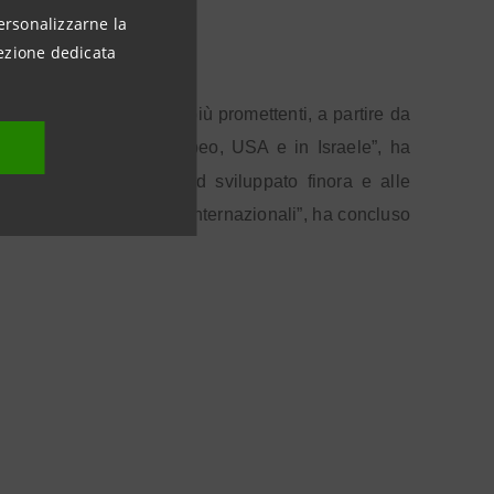
ersonalizzarne la
ezione dedicata
le imprese tecnologiche più promettenti, a partire da
enderà al mercato europeo, USA e in Israele”, ha
“Grazie al track record sviluppato finora e alle
gli investitori, italiani e internazionali”, ha concluso