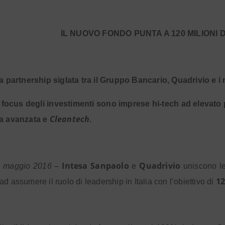
IL NUOVO FONDO PUNTA A 120 MILIONI 
a partnership siglata tra il Gruppo Bancario, Quadrivio e i
l focus degli investimenti sono imprese hi-tech ad elevato p
Cleantech
ca avanzata e
.
Intesa Sanpaolo
Quadrivio
6 maggio 2016
–
e
uniscono le
12
d assumere il ruolo di leadership in Italia con l’obiettivo di