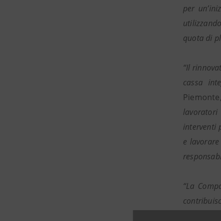
per un’ini
utilizzand
quota di p
“Il rinnova
cassa inte
Piemonte,
lavoratori
interventi
e lavorare 
responsabil
“La Compag
contribuis
della Comp