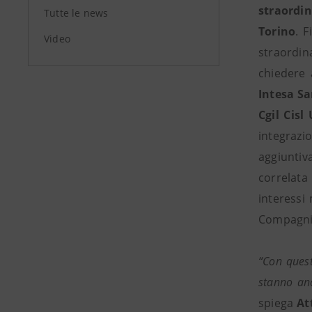
straordin
Tutte le news
Torino
. 
Video
straordin
chiedere 
Intesa S
Cgil Cisl
integrazi
aggiuntiv
correlata
interessi
Compagnia
“Con quest
stanno anc
spiega
At