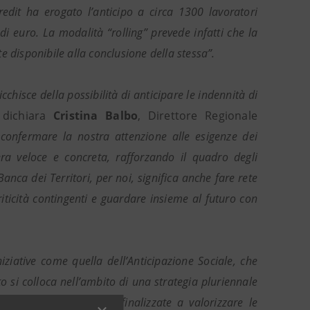
Credit ha erogato l’anticipo a circa 1300 lavoratori
di euro. La modalità “rolling” prevede infatti che la
 disponibile alla conclusione della stessa”.
chisce della possibilità di anticipare le indennità di
dichiara
Cristina Balbo
, Direttore Regionale
 confermare la nostra attenzione alle esigenze dei
era veloce e concreta, rafforzando il quadro degli
nca dei Territori, per noi, significa anche fare rete
criticità contingenti e guardare insieme al futuro con
iziative come quella dell’Anticipazione Sociale, che
to si colloca nell’ambito di una strategia pluriennale
ica attiva del lavoro, finalizzate a valorizzare le