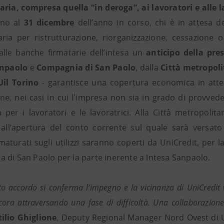
aria, compresa quella “in deroga”, ai lavoratori e alle l
Fino al
31 dicembre
dell’anno in corso, chi è in attesa d
aria per ristrutturazione, riorganizzazione, cessazione 
alle banche firmatarie dell’intesa un
anticipo della pre
anpaolo
e
Compagnia di San Paolo
, dalla
Città metropoli
 Uil Torino
- garantisce una copertura economica in attes
one, nei casi in cui l'impresa non sia in grado di provve
a per i lavoratori e le lavoratrici. Alla Città metropoli
 all’apertura del conto corrente sul quale sarà versato 
 maturati sugli utilizzi saranno coperti da UniCredit, per
 di San Paolo per la parte inerente a Intesa Sanpaolo.
o accordo si conferma l’impegno e la vicinanza di UniCredit v
ora attraversando una fase di difficoltà. Una collaborazione
tilio Ghiglione
, Deputy Regional Manager Nord Ovest di 