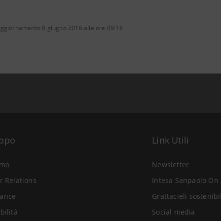
aggiornamento 8 giugno 2016 alle ore 09:16
uppo
Link Utili
amo
Newsletter
r Relations
Intesa Sanpaolo On 
ance
Grattacieli sostenibi
bilità
Social media