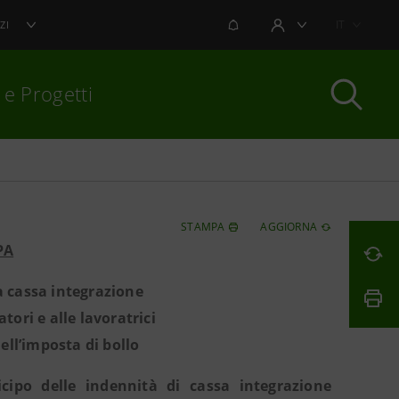
NOTIFICHE
IT
ZI
AREA UTENTE
 e Progetti
per chiudere
STAMPA
AGGIORNA
PA
a cassa integrazione
tori e alle lavoratrici
ell’imposta di bollo
icipo delle indennità di cassa integrazione