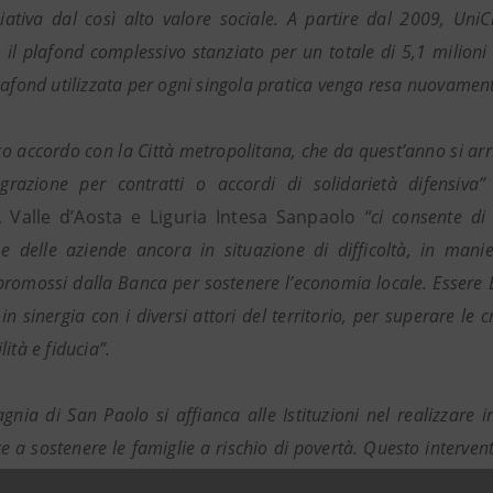
ziativa dal così alto valore sociale. A partire dal 2009, Uni
o il plafond complessivo stanziato per un totale di 5,1 milioni 
lafond utilizzata per ogni singola pratica venga resa nuovamente
to accordo con la Città metropolitana, che da quest’anno si arric
grazione per contratti o accordi di solidarietà difensiva”
 Valle d’Aosta e Liguria Intesa Sanpaolo
“ci consente di
 e delle aziende ancora in situazione di difficoltà, in mani
 promossi dalla Banca per sostenere l’economia locale. Essere Ba
in sinergia con i diversi attori del territorio, per superare le 
ità e fiducia”.
nia di San Paolo si affianca alle Istituzioni nel realizzare in
ce a sostenere le famiglie a rischio di povertà. Questo interven
agnia, volta a promuovere in primo luogo iniziative di polit