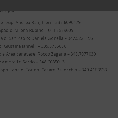
Stampa:
 Group: Andrea Ranghieri – 335.6090179
npaolo: Milena Rubino – 011.5559609
 di San Paolo: Daniela Gonella – 347.5221195
o: Giustina Iannelli – 335.5785888
no e Area canavese: Rocco Zagaria – 348.7077030
o: Ambra Lo Sardo – 348.6085013
ropolitana di Torino: Cesare Bellocchio – 349.4163533