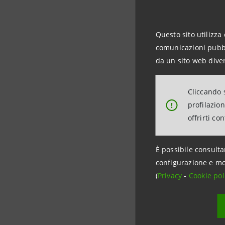
capacità i
Segretari
Questo sito utilizza 
comunicazioni pubbli
“Cgil Cisl 
da un sito web diver
particolar
degli Istit
Cliccando s
profilazio
!
“L’accordo
offrirti co
Torino
Fr
fatto prop
È possibile consulta
questa dif
configurazione e mo
sostegno so
(
Privacy
-
Cookie pol