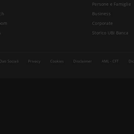
Persone e Famiglie
ch
Business
oom
Corporate
s
Storico UBI Banca
Dati Sociali
Privacy
Cookies
Disclaimer
AML - CFT
Dic