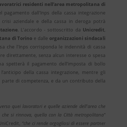
avoratrici residenti nell’area metropolitana di
el pagamento dall’Inps della cassa integrazione
o crisi aziendale e della cassa in deroga potrà
stazione
. L’accordo - sottoscritto da
Unicredit
,
tana di Torino
e dalle
organizzazioni sindacali
a che l'Inps corrisponda le indennità di cassa
dere direttamente, senza alcun interesse o spesa
tana spetterà il pagamento dell’imposta di bollo
l’anticipo della cassa integrazione, mentre gli
 la parte di competenza, e da un contributo della
erso quei lavoratori e quelle aziende dell’area che
 che si rinnova, quella con la Città metropolitana”
UniCredit,
“che ci rende orgogliosi di essere partner