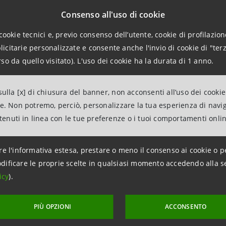
ndividuali, e a responsabilizzare le persone, riducendo le prat
Consenso all'uso di cookie
o Generale della Compagnia di San Paolo.
cookie tecnici e, previo consenso dell’utente, cookie di profilazione
citarie personalizzate e consente anche l'invio di cookie di "terz
Uil valutano positivamente il rinnovo di tali convenzioni che sos
so da quello visitato). L'uso dei cookie ha la durata di 1 anno.
e crisi lavorativa ed economica”
affermano le
organizzazion
uti bancari di accogliere le richieste da loro promosse di ampli
ulla [x] di chiusura del banner, non acconsenti all’uso dei cookie
ne. Non potremo, perciò, personalizzare la tua esperienza di navi
”
commenta il consigliere delegato al lavoro e alle att
ntenuti in linea con le tue preferenze o i tuoi comportamenti onli
ancesco Brizio
“rientra nel più ampio Patto per il lavoro contr
rio dalla Città metropolitana, per supportare il mercato del lav
re l'informativa estesa, prestare o meno il consenso ai cookie o p
ficile fase dell’economia. Siamo grati al sistema bancario torin
dificare le proprie scelte in qualsiasi momento accedendo alla s
ciale alle famiglie in difficoltà”.
icy
).
PIÙ OPZIONI
ACCONSENTO