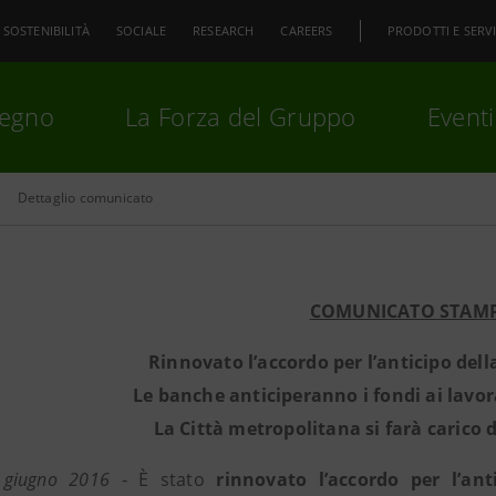
SOSTENIBILITÀ
SOCIALE
RESEARCH
CAREERS
PRODOTTI E SERVI
pegno
La Forza del Gruppo
Eventi
Dettaglio comunicato
premi
Invio
per cercare o
ESC
COMUNICATO STAM
Rinnovato l’accordo per l’anticipo dell
Le banche anticiperanno i fondi ai lavora
La Città metropolitana si farà carico d
 giugno 2016
- È stato
rinnovato l’accordo per l’ant