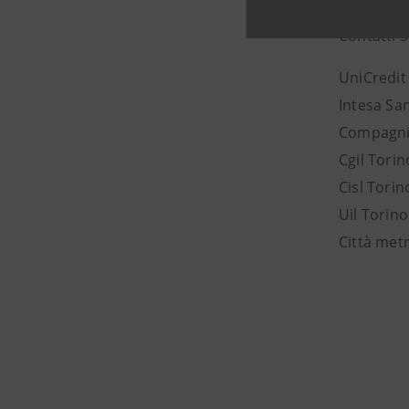
Contatti 
UniCredit
Intesa Sa
Compagnia
Cgil Torin
Cisl Tori
Uil Torin
Città met