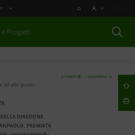
NOTIFICHE
IT
ZI
AREA UTENTE
 e Progetti
per chiudere
STAMPA
AGGIORNA
e ad alta quota»
PA
 DELLA DIREZIONE
SANPAOLO, PREMIATA
ORIA «MANAGEMENT»