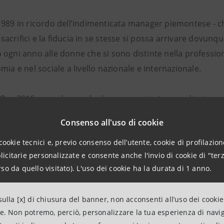
1989 in ricordo dell’indimenticata manager piemontese - c
 i sacrifici e la fiducia in se stesse si possa arrivare dovunqu
 ogni anno alle donne che si sono distinte nella professio
mia e nel sociale a livello nazionale e internazionale.
’Oro 2016 sono donne che hanno raggiunto grandi e import
l Paese, la speranza e il futuro della nostra economia, e 
Consenso all'uso di cookie
a che produce e lavora.
cookie tecnici e, previo consenso dell’utente, cookie di profilazione
citarie personalizzate e consente anche l'invio di cookie di "terz
nia di premiazione
si svolgerà a Roma il
17 giugno
, pres
so da quello visitato). L'uso dei cookie ha la durata di 1 anno.
u Raidue il 23 giugno
.
ulla [x] di chiusura del banner, non acconsenti all’uso dei cookie
ne. Non potremo, perciò, personalizzare la tua esperienza di navi