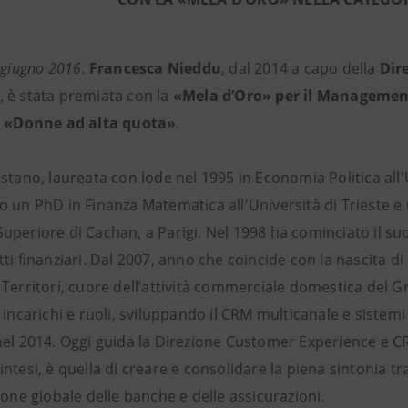
 giugno 2016
.
Francesca Nieddu
, dal 2014 a capo della
Dir
, è stata premiata con la
«Mela d’Oro» per il Managemen
o «Donne ad alta quota»
.
istano, laureata con lode nel 1995 in Economia Politica al
 un PhD in Finanza Matematica all'Università di Trieste e 
uperiore di Cachan, a Parigi. Nel 1998 ha cominciato il su
ti finanziari. Dal 2007, anno che coincide con la nascita d
 Territori, cuore dell’attività commerciale domestica del 
 incarichi e ruoli, sviluppando il CRM multicanale e sistem
el 2014. Oggi guida la Direzione Customer Experience e CRM
ntesi, è quella di creare e consolidare la piena sintonia t
ione globale delle banche e delle assicurazioni.