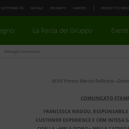
SOSTENIBILITÀ
SOCIALE
RESEARCH
CAREERS
PRODOTTI E SERVI
pegno
La Forza del Gruppo
Eventi
Dettaglio comunicato
premi
Invio
per cercare o
ESC
XXVIII Premio Marisa Bellisario «Donn
COMUNICATO STAM
FRANCESCA NIEDDU, RESPONSABILE
CUSTOMER EXPERIENCE E CRM INTESA 
CON LA «MELA D’ORO» NELLA CATEG