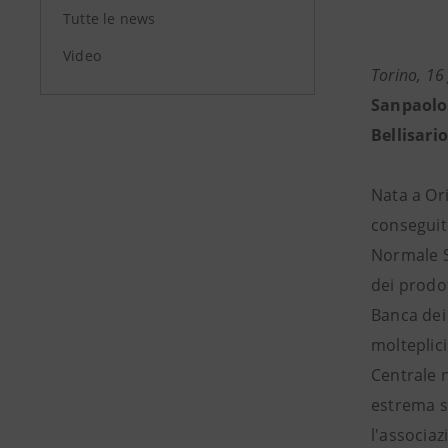
Tutte le news
Video
Torino, 16
Sanpaolo
Bellisari
Nata a Or
conseguito
Normale S
dei prodot
Banca dei
molteplici
Centrale n
estrema si
l'associaz