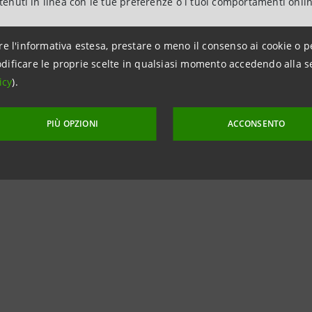
ntenuti in linea con le tue preferenze o i tuoi comportamenti onli
re l'informativa estesa, prestare o meno il consenso ai cookie o p
mazioni:
dificare le proprie scelte in qualsiasi momento accedendo alla s
npaolo
icy
).
a dei Territori e Media locali
011.5559609
PIÙ OPZIONI
ACCONSENTO
intesasanpaolo.com