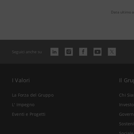
Data ultimo 
Seguici anche su
I Valori
Il Gr
La Forza del Gruppo
Chi Si
L' Impegno
Investo
Eventi e Progetti
Govern
Sosteni
Sociale