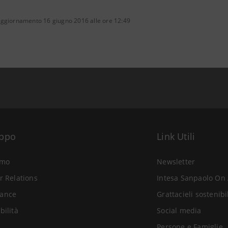
aggiornamento 16 giugno 2016 alle ore 12:49
uppo
Link Utili
amo
Newsletter
r Relations
Intesa Sanpaolo On 
ance
Grattacieli sostenibi
bilità
Social media
Persone e Famiglie