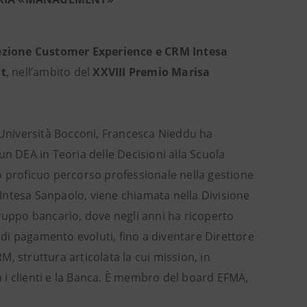
ezione Customer Experience e CRM Intesa
t
, nell’ambito del
XXVIII Premio Marisa
l'Università Bocconi, Francesca Nieddu ha
un DEA in Teoria delle Decisioni alla Scuola
o proficuo percorso professionale nella gestione
i Intesa Sanpaolo, viene chiamata nella Divisione
Gruppo bancario, dove negli anni ha ricoperto
i di pagamento evoluti, fino a diventare Direttore
, struttura articolata la cui mission, in
ra i clienti e la Banca. È membro del board EFMA,