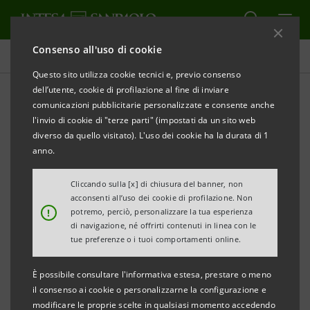
Consenso all'uso di cookie
Comunicati stampa
Questo sito utilizza cookie tecnici e, previo consenso
dell’utente, cookie di profilazione al fine di inviare
STAMPA
AGGIORNA
comunicazioni pubblicitarie personalizzate e consente anche
Intesa Sanpaolo e Gruppo 24 ORE insieme
per la
l'invio di cookie di "terze parti" (impostati da un sito web
formazione e la trasformazione
delle imprese italiane
diverso da quello visitato). L'uso dei cookie ha la durata di 1
anno.
Cliccando sulla [x] di chiusura del banner, non
Al via una operazione culturale al servizio del
acconsenti all’uso dei cookie di profilazione. Non
!
potremo, perciò, personalizzare la tua esperienza
Sistema Paese: formare le competenze delle PMI,
di navigazione, né offrirti contenuti in linea con le
investendo negli asset del Made in Italy
tue preferenze o i tuoi comportamenti online.
È possibile consultare l'informativa estesa, prestare o meno
il consenso ai cookie o personalizzarne la configurazione e
Milano, 21 giugno 2016
– Un’offerta formativa pensata
modificare le proprie scelte in qualsiasi momento accedendo