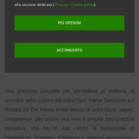
alla sezione dedicata (
Privacy
-
Cookie policy
).
per sviluppare le competenze e la trasformazione dei
modelli di business del tessuto imprenditoriale del nostro
PIÙ OPZIONI
Paese: è questo il cuore dell'accordo tra Intesa Sanpaolo
e il Gruppo 24 Ore attraverso Business School,
annunciato oggi a Milano nel corso della Tavola Rotonda
ACCONSENTO
“Innovazione e formazione: le leve per la crescita delle
PMI”.
Una proposta concreta per permettere al territorio di
investire nella cultura del saper fare. Intesa Sanpaolo e il
Gruppo 24 Ore hanno infatti deciso di unire forze, saperi,
competenze, per creare una vera e propria best-practice
formativa, che ha al suo centro la formazione di
imprenditori, manager d'impresa e giovani generazioni,