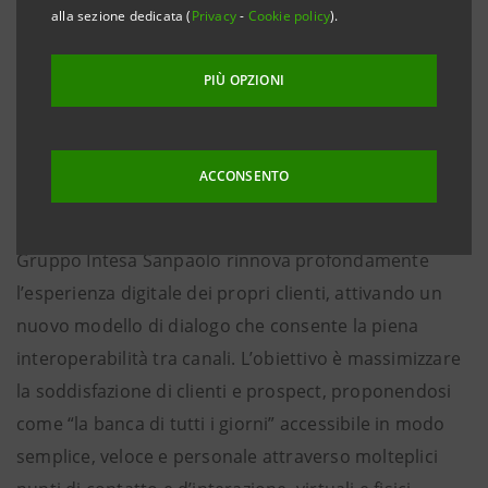
• La Banca sta contattando tutti i clienti, per
alla sezione dedicata (
Privacy
-
Cookie policy
).
accompagnarli in sicurezza nel percorso di
migrazione alle nuove piattaforme digitali
PIÙ OPZIONI
• Nei prossimi mesi saranno coinvolte tutte le nove
Banche del Gruppo. Saranno completamente
rinnovati anche il sito vetrina e la mobile app.
ACCONSENTO
Pistoia, Lucca, Massa Carrara, 29 giugno 2016
- Il
Gruppo Intesa Sanpaolo rinnova profondamente
l’esperienza digitale dei propri clienti, attivando un
nuovo modello di dialogo che consente la piena
interoperabilità tra canali. L’obiettivo è massimizzare
la soddisfazione di clienti e prospect, proponendosi
come “la banca di tutti i giorni” accessibile in modo
semplice, veloce e personale attraverso molteplici