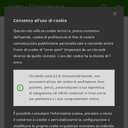
Consenso all'uso di cookie
Comunicati stampa
Questo sito utilizza cookie tecnici e, previo consenso
dell’utente, cookie di profilazione al fine di inviare
STAMPA
AGGIORNA
comunicazioni pubblicitarie personalizzate e consente anche
COMUNICATO STAMPA
l'invio di cookie di "terze parti" (impostati da un sito web
diverso da quello visitato). L'uso dei cookie ha la durata di 1
IL GRUPPO INTESA SANPAOLO RIDISEGNA
anno.
L’ESPERIENZA DIGITALE DEI CLIENTI
Cliccando sulla [x] di chiusura del banner, non
acconsenti all’uso dei cookie di profilazione. Non
!
potremo, perciò, personalizzare la tua esperienza
• Dal 29 giugno i 65.000 clienti multicanale della
di navigazione, né offrirti contenuti in linea con le
Cassa di Risparmio di Pistoia e della Lucchesia
tue preferenze o i tuoi comportamenti online.
accederanno al nuovo servizio di internet banking,
È possibile consultare l'informativa estesa, prestare o meno
più intuitivo e veloce, utilizzabile con le stesse
il consenso ai cookie o personalizzarne la configurazione e
credenziali
modificare le proprie scelte in qualsiasi momento accedendo