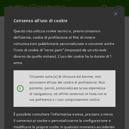
Consenso all'uso di cookie
Comunicati stampa
Questo sito utilizza cookie tecnici e, previo consenso
dell’utente, cookie di profilazione al fine di inviare
STAMPA
AGGIORNA
comunicazioni pubblicitarie personalizzate e consente anche
INTESA SANPAOLO E MANPOWER:
l'invio di cookie di "terze parti" (impostati da un sito web
diverso da quello visitato). L'uso dei cookie ha la durata di 1
DUE GRANDI GRUPPI SI CONFRONTANO SUL
anno.
MONDO DEL LAVORO
Cliccando sulla [x] di chiusura del banner, non
acconsenti all’uso dei cookie di profilazione. Non
!
potremo, perciò, personalizzare la tua esperienza
di navigazione, né offrirti contenuti in linea con le
JOB DIGITAL CORNER
UN
NEGLI SPAZI DI INTESA
tue preferenze o i tuoi comportamenti online.
SANPAOLO RINNOVATI IN PIAZZA BOLOGNA
È possibile consultare l'informativa estesa, prestare o meno
il consenso ai cookie o personalizzarne la configurazione e
modificare le proprie scelte in qualsiasi momento accedendo