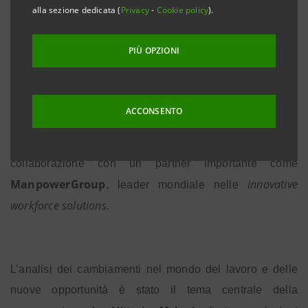
alla sezione dedicata (
Privacy
-
Cookie policy
).
Roma, 12 luglio 2016 –
“Talent @ work
”
è il titolo
PIÙ OPZIONI
dell’incontro che si è svolto questo pomeriggio a Roma,
Intesa Sanpaolo
negli spazi rinnovati di
in piazza
Bologna, dove il nuovo layout della filiale presentato in
ACCONSENTO
mattinata all’insegna della filosofia della condivisione è
‘Sharing Opportunity’
stato riproposto in declinazione
in
collaborazione con un partner importante come
ManpowerGroup
innovative
, leader mondiale nelle
workforce solutions
.
L’analisi dei cambiamenti nel mondo del lavoro e delle
nuove opportunità è stato il tema centrale della