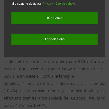
Forlì, 29 luglio 2016. Il consiglio di amministrazione di
alla sezione dedicata (
Privacy
-
Cookie policy
).
Cariromagna, presieduto da Adriano Maestri, ha
approvato i risultati al 30 giugno 2016 presentati dal
PIÙ OPZIONI
direttore generale Bruno Bossina.
Cariromagna, presente nelle province romagnole con
ACCONSENTO
81 filiali al servizio di circa 152.000 clienti, è
fortemente impegnata nel supporto all’economia
reale del territorio in cui opera con 560 milioni di
euro di nuovi crediti a medio lungo termine, di cui il
65% alle imprese e il 35% alle famiglie.
Stabile a 4 miliardi il totale dei crediti alla clientela
(+0,4%) e se consideriamo gli impieghi allargati,
effettuati tramite altre società del Gruppo, risultano
pari a 4,7 miliardi (+1%).