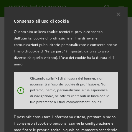
Consenso all'uso di cookie
Comunicati stampa
Questo sito utilizza cookie tecnici e, previo consenso
dell’utente, cookie di profilazione al fine di inviare
STAMPA
AGGIORNA
comunicazioni pubblicitarie personalizzate e consente anche
l'invio di cookie di "terze parti" (impostati da un sito web
COMUNICATO STAMPA
diverso da quello visitato). L'uso dei cookie ha la durata di 1
anno.
CARIROMAGNA APPROVA IL BILANCIO AL 30
Cliccando sulla [x] di chiusura del banner, non
acconsenti all’uso dei cookie di profilazione. Non
GIUGNO 2016
!
potremo, perciò, personalizzare la tua esperienza
• In sei mesi 560 milioni di nuovi finanziamenti
di navigazione, né offrirti contenuti in linea con le
tue preferenze o i tuoi comportamenti online.
all’economia romagnola
• Attività finanziarie della clientela in aumento a
È possibile consultare l'informativa estesa, prestare o meno
5,5 miliardi (+1,9%)
il consenso ai cookie o personalizzarne la configurazione e
modificare le proprie scelte in qualsiasi momento accedendo