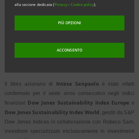
alla sezione dedicata (
Privacy
-
Cookie policy
).
PIÙ OPZIONI
Intesa
Milano - Torino, 8 settembre 2016
- Il Gruppo
Sanpaolo si conferma
tra le aziende più attive al
mondo in termini di sostenibilità economica, sociale e
ACCONSENTO
ambientale.
Intesa Sanpaolo
Il titolo azionario di
è stato infatti
confermato per il sesto anno consecutivo negli indici
Dow Jones Sustainability Index Europe
e
finanziari
Dow Jones Sustainability Index World
, gestiti da S&P
Dow Jones Indices in collaborazione con Robeco Sam,
investitore specializzato esclusivamente in investimenti