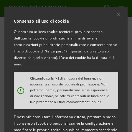
Consenso all'uso di cookie
Comunicati stampa
Questo sito utilizza cookie tecnici e, previo consenso
dell’utente, cookie di profilazione al fine di inviare
STAMPA
AGGIORNA
comunicazioni pubblicitarie personalizzate e consente anche
l'invio di cookie di "terze parti" (impostati da un sito web
diverso da quello visitato). L'uso dei cookie ha la durata di 1
INTESA SANPAOLO CONFERMATA NEI “DOW
anno.
JONES
Cliccando sulla [x] di chiusura del banner, non
SUSTAINABILITY INDICES”
acconsenti all’uso dei cookie di profilazione. Non
!
potremo, perciò, personalizzare la tua esperienza
di navigazione, né offrirti contenuti in linea con le
tue preferenze o i tuoi comportamenti online.
Riconosciuto a livello europeo e mondiale il costante
È possibile consultare l'informativa estesa, prestare o meno
impegno del Gruppo in materia di sostenibilità
il consenso ai cookie o personalizzarne la configurazione e
economica, sociale e ambientale
modificare le proprie scelte in qualsiasi momento accedendo