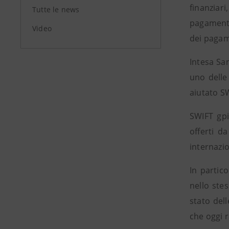
finanziar
Tutte le news
pagamenti
Video
dei pagam
Intesa San
uno delle
aiutato SW
SWIFT gpi
offerti d
internazio
In partic
nello ste
stato del
che oggi 