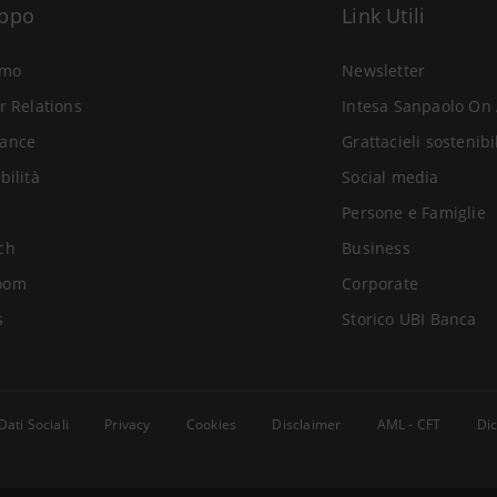
uppo
Link Utili
amo
Newsletter
r Relations
Intesa Sanpaolo On 
ance
Grattacieli sostenibi
bilità
Social media
Persone e Famiglie
ch
Business
oom
Corporate
s
Storico UBI Banca
Dati Sociali
Privacy
Cookies
Disclaimer
AML - CFT
Dic