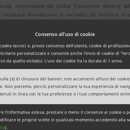
avale, responsabile del Global Transaction Banking d
istantanei diventeranno la normalità del settore e, in par
ndo bancario è quello di costruire una nuova esperienza 
del grande pubblico e delle aziende clienti. Partecipando a
Consenso all'uso di cookie
à dimostrato l'impegno di Intesa Sanpaolo nell’innovare e n
cookie tecnici e, previo consenso dell’utente, cookie di profilazione
ei clienti".
citarie personalizzate e consente anche l'invio di cookie di "terz
so da quello visitato). L'uso dei cookie ha la durata di 1 anno.
rnigo, Global Transaction Banking - International Ca
 "Uno dei ruoli di Intesa Sanpaolo come banca pilota sarà 
ulla [x] di chiusura del banner, non acconsenti all’uso dei cookie
ella SWIFT GPI rendendo questo un evento di successo che
ne. Non potremo, perciò, personalizzare la tua esperienza di navi
mazioni
ntenuti in linea con le tue preferenze o i tuoi comportamenti onli
ANPAOLO
con i Media – Corporate & Investment Banking e Media Inte
re l'informativa estesa, prestare o meno il consenso ai cookie o p
0287962052
dificare le proprie scelte in qualsiasi momento accedendo alla s
icy
).
intesasanpaolo.com