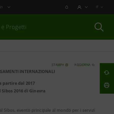
NOTIFICHE
IT
ZI
AREA UTENTE
 e Progetti
per chiudere
STAMPA
AGGIORNA
AGAMENTI INTERNAZIONALI
a partire dal 2017
l Sibos 2016 di Ginevra
 Sibos, evento principale al mondo per i servizi