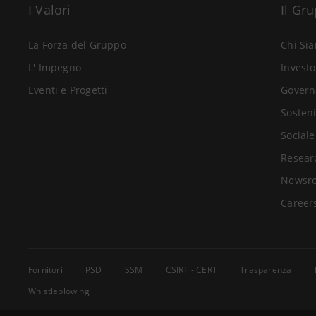
I Valori
Il Gr
La Forza del Gruppo
Chi Si
L' Impegno
Investo
Eventi e Progetti
Govern
Sosteni
Sociale
Resear
Newsr
Career
Fornitori
PSD
SSM
CSIRT - CERT
Trasparenza
Whistleblowing