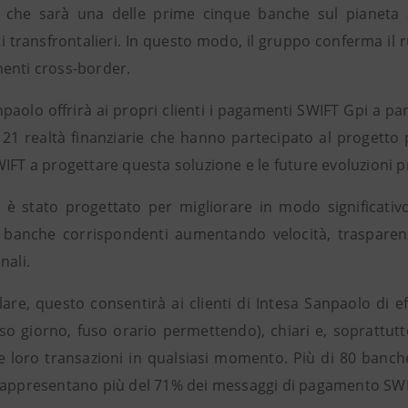
i, che sarà una delle prime cinque banche sul pianeta 
 transfrontalieri. In questo modo, il gruppo conferma il 
enti cross-border.
paolo offrirà ai propri clienti i pagamenti SWIFT Gpi a par
 21 realtà finanziarie che hanno partecipato al progett
IFT a progettare questa soluzione e le future evoluzioni p
 è stato progettato per migliorare in modo significativo l
a banche corrispondenti aumentando velocità, traspare
nali.
olare, questo consentirà ai clienti di Intesa Sanpaolo di 
sso giorno, fuso orario permettendo), chiari e, soprattutt
le loro transazioni in qualsiasi momento. Più di 80 banch
rappresentano più del 71% dei messaggi di pagamento SWI