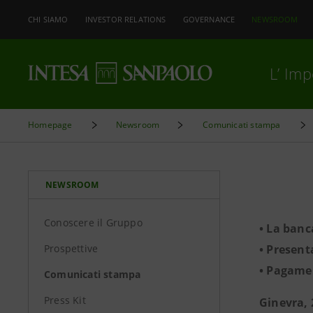
CHI SIAMO
INVESTOR RELATIONS
GOVERNANCE
NEWSROOM
L’ Im
Homepage
Newsroom
Comunicati stampa
NEWSROOM
Conoscere il Gruppo
• La banc
Prospettive
• Present
• Pagamen
Comunicati stampa
Press Kit
Ginevra, 