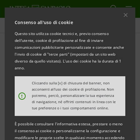
Consenso all'uso di cookie
Comunicati stampa
Questo sito utilizza cookie tecnici e, previo consenso
dell’utente, cookie di profilazione al fine di inviare
STAMPA
AGGIORNA
comunicazioni pubblicitarie personalizzate e consente anche
COMUNICATO STAMPA
l'invio di cookie di "terze parti" (impostati da un sito web
diverso da quello visitato). L'uso dei cookie ha la durata di 1
anno.
“ALI IN FESTIVAL ”
LA BANCA SI APRE ALLE FAMIGLIE DEI DIPENDENTI
Cliccando sulla [x] di chiusura del banner, non
acconsenti all’uso dei cookie di profilazione. Non
!
potremo, perciò, personalizzare la tua esperienza
DUE GIORNI DI EVENTI E SPETTACOLI
di navigazione, né offrirti contenuti in linea con le
OSPITATI NELLA SEDE DI BANCA CR FIRENZE
tue preferenze o i tuoi comportamenti online.
È possibile consultare l'informativa estesa, prestare o meno
• Lo scorso weekend la sede della banca si è
il consenso ai cookie o personalizzarne la configurazione e
modificare le proprie scelte in qualsiasi momento accedendo
animata di spettacoli, street food, conferenze,