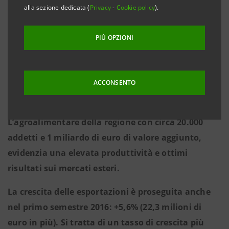
EURO
alla sezione dedicata (
Privacy
-
Cookie policy
).
Potenziale di investimenti nel Friuli VG per 800
PIÙ OPZIONI
milioni di euro, grazie anche ai fondi PSR pari a
quasi 300 milioni
Il Gruppo Intesa Sanpaolo rafforza i benefici della
ACCONSENTO
moratoria allungando da 12 a 24 mesi il periodo di
sospensione dei mutui
L’agroalimentare della regione con circa 20.000
addetti e 1 miliardo di euro di valore aggiunto,
evidenzia una elevata produttività e ottimi
risultati sui mercati esteri.
La crescita delle esportazioni è proseguita anche
nel primo semestre 2016: +5,6% (22,3 milioni di
euro in più). Si tratta di un tasso di crescita più