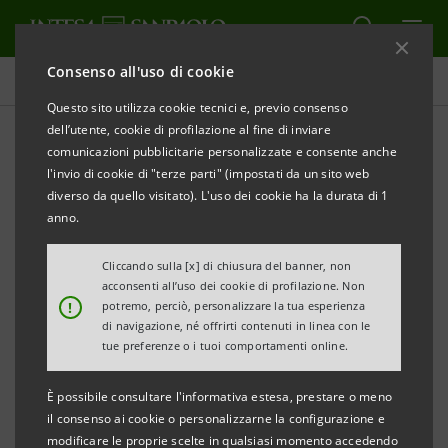
Consenso all'uso di cookie
Comunicati stampa
Questo sito utilizza cookie tecnici e, previo consenso
dell’utente, cookie di profilazione al fine di inviare
STAMPA
AGGIORNA
comunicazioni pubblicitarie personalizzate e consente anche
l'invio di cookie di "terze parti" (impostati da un sito web
Al via nella provincia di Pordenone l’accordo di
diverso da quello visitato). L'uso dei cookie ha la durata di 1
collaborazione tra il
anno.
Ministero delle Politiche Agricole Alimentari e
Cliccando sulla [x] di chiusura del banner, non
Forestali e il Gruppo Intesa Sanpaolo
acconsenti all’uso dei cookie di profilazione. Non
!
potremo, perciò, personalizzare la tua esperienza
COMUNICATO STAMPA
di navigazione, né offrirti contenuti in linea con le
tue preferenze o i tuoi comportamenti online.
È possibile consultare l'informativa estesa, prestare o meno
DIAMO CREDITO ALL’AGROALIMENTARE DEL FRIULI
il consenso ai cookie o personalizzarne la configurazione e
VG: ALLE IMPRESE UN PLAFOND DI 230 MILIONI DI
modificare le proprie scelte in qualsiasi momento accedendo