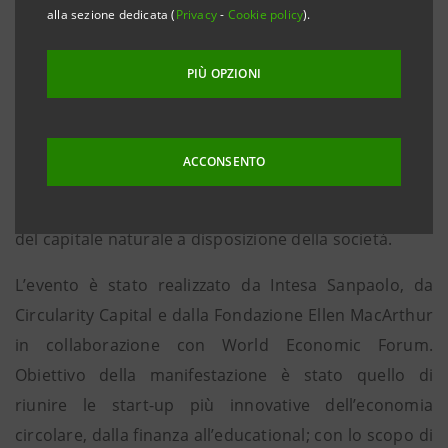
alla sezione dedicata (
Privacy
-
Cookie policy
).
Londra, 30 novembre 2016
– Si è tenuta oggi presso
PIÙ OPZIONI
la filiale Hub di Londra di Intesa Sanpaolo la prima
StartUp Initiative dedicata alla Circular Economy,
ovvero a quel modello economico che punta a
ACCONSENTO
slegare la crescita dallo sfruttamento delle risorse
naturali esauribili, contribuendo alla rigenerazione
del capitale naturale a disposizione della società.
L’evento è stato realizzato da Intesa Sanpaolo, da
Circularity Capital e dalla Fondazione Ellen MacArthur
in collaborazione con World Economic Forum.
Obiettivo della manifestazione è stato quello di
riunire le start-up più innovative dell’economia
circolare, dalla finanza all’educational; con lo scopo di