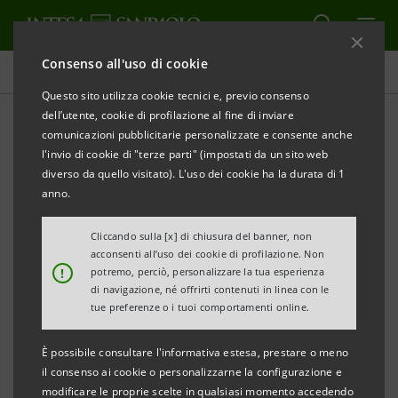
Consenso all'uso di cookie
Comunicati stampa
Questo sito utilizza cookie tecnici e, previo consenso
dell’utente, cookie di profilazione al fine di inviare
STAMPA
AGGIORNA
comunicazioni pubblicitarie personalizzate e consente anche
A LONDRA LA STARTUP INITIATIVE DI INTESA
l'invio di cookie di "terze parti" (impostati da un sito web
SANPAOLO DEDICATA ALLA CIRCURAL ECONOMY
diverso da quello visitato). L'uso dei cookie ha la durata di 1
anno.
• All’evento, ospitato nella filiale Hub della banca,
hanno partecipato il Chief Innovation Officer,
Cliccando sulla [x] di chiusura del banner, non
acconsenti all’uso dei cookie di profilazione. Non
Maurizio Montagnese, e l’Executive Officer della
!
potremo, perciò, personalizzare la tua esperienza
Fondazione Ellen MacArthur, Jocelyn Blériot
di navigazione, né offrirti contenuti in linea con le
tue preferenze o i tuoi comportamenti online.
• Presentate alla comunità finanziaria dieci
È possibile consultare l'informativa estesa, prestare o meno
giovani imprese internazionali che hanno deciso di
il consenso ai cookie o personalizzarne la configurazione e
sviluppare l’economia circolare in diversi ambiti
modificare le proprie scelte in qualsiasi momento accedendo