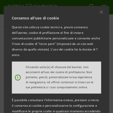
Consenso all'uso di cookie
Comunicati stampa
Questo sito utilizza cookie tecnici e, previo consenso
dell’utente, cookie di profilazione al fine di inviare
STAMPA
AGGIORNA
comunicazioni pubblicitarie personalizzate e consente anche
l'invio di cookie di "terze parti" (impostati da un sito web
COMUNICATO STAMPA
diverso da quello visitato). L'uso dei cookie ha la durata di 1
anno.
EMERGENZA MALTEMPO IN PIEMONTE:
Cliccando sulla [x] di chiusura del banner, non
acconsenti all’uso dei cookie di profilazione. Non
!
potremo, perciò, personalizzare la tua esperienza
DA INTESA SANPAOLO INTERVENTI PER FAMIGLIE E
di navigazione, né offrirti contenuti in linea con le
IMPRESE DANNEGGIATE
tue preferenze o i tuoi comportamenti online.
MISURE STRAORDINARIE PER IL COMPARTO
È possibile consultare l'informativa estesa, prestare o meno
AGRICOLO
il consenso ai cookie o personalizzarne la configurazione e
modificare le proprie scelte in qualsiasi momento accedendo