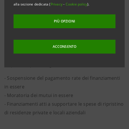
alla sezione dedicata (
Privacy
-
Cookie policy
).
Torino, 28 novembre 2016
. Il Gruppo Intesa Sanpaolo
mette a disposizione delle famiglie e delle aziende del
PIÙ OPZIONI
Piemonte che hanno subito danni a causa dei recenti
eventi atmosferici una serie di misure per favorire il
superamento delle difficoltà create dal maltempo.
ACCONSENTO
Le filiali di Intesa Sanpaolo della Regione sono
disponibile per accogliere le richieste di:
- Sospensione del pagamento rate dei finanziamenti
in essere
- Moratoria dei mutui in essere
- Finanziamenti atti a supportare le spese di ripristino
di residenze private e locali aziendali