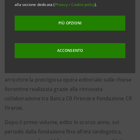
alla sezione dedicata (
Privacy
-
Cookie policy
).
Firenze, 1° dicembre 2016
– Si svolgerà il prossimo 5
dicembre presso l’Auditorium “Cosimo Ridolfi” di
PIÙ OPZIONI
Banca CR Firenze la presentazione del libro “Santa
Maria Novella. La basilica e il convento. Dalla Trinità di
ACCONSENTO
Masaccio alla metà del Cinquecento”. Si tratta del
secondo dei tre volumi dedicati alla Basilica
fiorentina, un nuovo prezioso contributo che va ad
arricchire la prestigiosa opera editoriale sulle chiese
fiorentine realizzata grazie alla rinnovata
collaborazione tra Banca CR Firenze e Fondazione CR
Firenze.
Dopo il primo volume, edito lo scorso anno, sul
periodo dalla fondazione fino all’età tardogotica,