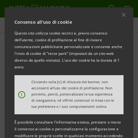
Consenso all'uso di cookie
Comunicati stampa
Questo sito utilizza cookie tecnici e, previo consenso
dell’utente, cookie di profilazione al fine di inviare
STAMPA
AGGIORNA
comunicazioni pubblicitarie personalizzate e consente anche
COMUNICATO STAMPA
l'invio di cookie di "terze parti" (impostati da un sito web
diverso da quello visitato). L'uso dei cookie ha la durata di 1
anno.
BANCA CR FIRENZE E FONDAZIONE CR FIRENZE
Cliccando sulla [x] di chiusura del banner, non
PRESENTANO IL VOLUME
acconsenti all’uso dei cookie di profilazione. Non
!
potremo, perciò, personalizzare la tua esperienza
SANTA MARIA NOVELLA. LA BASILICA E IL
di navigazione, né offrirti contenuti in linea con le
CONVENTO.
tue preferenze o i tuoi comportamenti online.
VOLUME 2. DALLA TRINITA’ DEL MASACCIO ALLA
È possibile consultare l'informativa estesa, prestare o meno
META’ DEL CINQUECENTO
il consenso ai cookie o personalizzarne la configurazione e
modificare le proprie scelte in qualsiasi momento accedendo