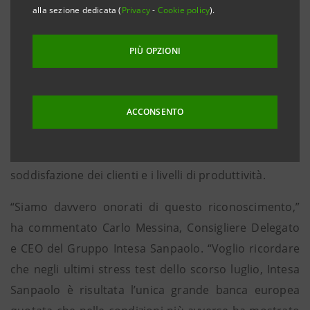
‘standard for banking excellence’, è stato assegnato
alla sezione dedicata (
Privacy
-
Cookie policy
).
tenendo conto di un ampio paniere di criteri tra i
quali l'approccio strategico che ha consentito una
PIÙ OPZIONI
solida performance in termini di risultati economici,
patrimoniali e di liquidità e, in particolare, l’efficienza
nel rispondere alle mutevoli esigenze dei clienti e la
ACCONSENTO
costante introduzione di misure innovative digitali e
tecnologiche come strumento per aumentare la
soddisfazione dei clienti e i livelli di produttività.
“Siamo davvero onorati di questo riconoscimento,”
ha commentato Carlo Messina, Consigliere Delegato
e CEO del Gruppo Intesa Sanpaolo. “Voglio ricordare
che negli ultimi stress test dello scorso luglio, Intesa
Sanpaolo è risultata l’unica grande banca europea