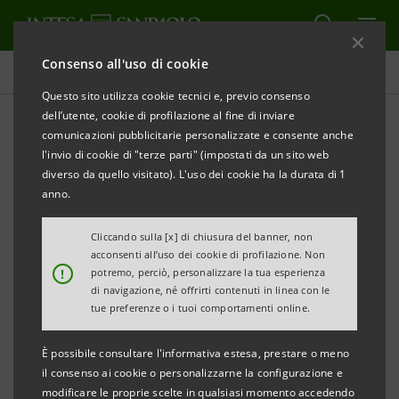
Consenso all'uso di cookie
Comunicati stampa
Questo sito utilizza cookie tecnici e, previo consenso
dell’utente, cookie di profilazione al fine di inviare
STAMPA
AGGIORNA
comunicazioni pubblicitarie personalizzate e consente anche
The Banker Awards 2016: Intesa Sanpaolo si
l'invio di cookie di "terze parti" (impostati da un sito web
aggiudica il premio 'Bank of the year 2016 in Italy'
diverso da quello visitato). L'uso dei cookie ha la durata di 1
anno.
Milano, 8 dicembre 2016
– Intesa Sanpaolo si è
aggiudicata il premio “Bank of the Year 2016 in Italy”
Cliccando sulla [x] di chiusura del banner, non
acconsenti all’uso dei cookie di profilazione. Non
dell’autorevole mensile economico-finanziario
!
potremo, perciò, personalizzare la tua esperienza
londinese THE BANKER (Gruppo Financial Times) nel
di navigazione, né offrirti contenuti in linea con le
tue preferenze o i tuoi comportamenti online.
corso della cerimonia di assegnazione che si è tenuta
ieri a Londra.
È possibile consultare l'informativa estesa, prestare o meno
il consenso ai cookie o personalizzarne la configurazione e
Il premio, considerato dal mondo della finanza lo
modificare le proprie scelte in qualsiasi momento accedendo