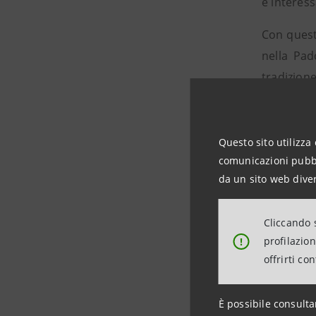
e interess
Con questo
nella Pad
tradizione
La ricost
Al termin
Questo sito utilizza 
comunicazioni pubbli
Ha sottol
da un sito web diver
opera, in 
in gran pa
Cliccando s
l'important
profilazio
!
offrirti co
Per inform
È possibile consulta
Intesa S