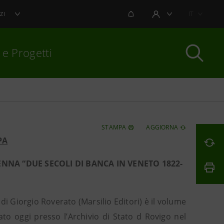
NOTIFICHE
IT
ZI
AREA UTENTE
 e Progetti
per chiudere
STAMPA
AGGIORNA
PA
NNA “DUE SECOLI DI BANCA IN VENETO 1822-
di Giorgio Roverato (Marsilio Editori) è il volume
o oggi presso l’Archivio di Stato d Rovigo nel