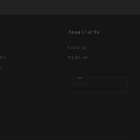
Area Utente
Contatti
Air
Notifiche
li
Lingua
Italiano