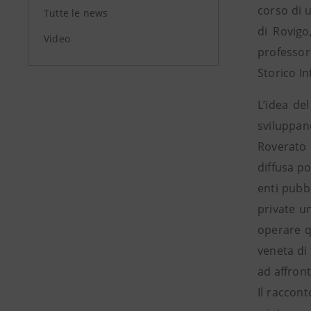
corso di u
Tutte le news
di Rovigo
Video
professore
Storico I
L’idea de
sviluppan
Roverato 
diffusa po
enti pubb
private un
operare q
veneta di
ad affront
Il raccon