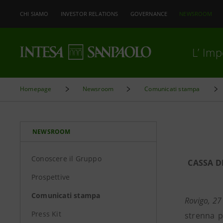
CHI SIAMO
INVESTOR RELATIONS
GOVERNANCE
NEWSROOM
L’ Im
Homepage
Newsroom
Comunicati stampa
NEWSROOM
Conoscere il Gruppo
CASSA D
Prospettive
Comunicati stampa
Rovigo, 27
Press Kit
strenna p