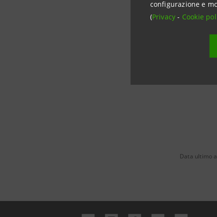
configurazione e mo
Rapporti c
(
Privacy
-
Cookie pol
Tel. +39 0
stampa@
Data ultimo 