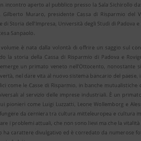
n incontro aperto al pubblico presso la Sala Sichirollo da
, Gilberto Muraro, presidente Cassa di Risparmio del 
 di Storia dell’Impresa, Università degli Studi di Padova e
ntesa Sanpaolo.
l volume è nata dalla volontà di offrire un saggio sul co
do la storia della Cassa di Risparmio di Padova e Rovigo
emerge un primato veneto nell’Ottocento, nonostante sia
vertà, nel dare vita al nuovo sistema bancario del paese, i
lici come le Casse di Risparmio, in banche mutualistiche c
iversali al servizio delle imprese industriali. È un prima
ui pionieri come Luigi Luzzatti, Leone Wollemborg e Aless
 fungere da cerniera tra cultura mitteleuropea e cultura m
are i problemi attuali, che non sono lievi ma che la vitalit
to ha carattere divulgativo ed è corredato da numerose f