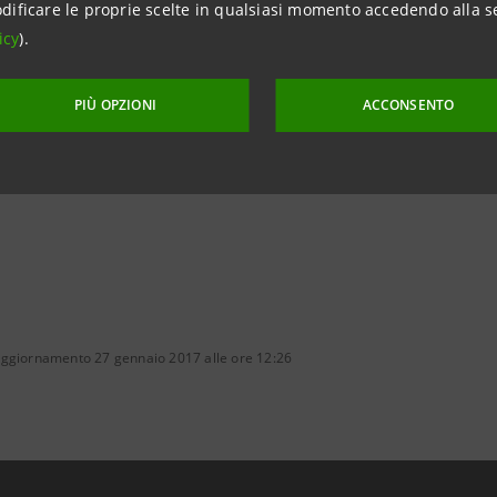
dificare le proprie scelte in qualsiasi momento accedendo alla s
on i Media – Banca dei territori e Media locali
icy
).
49 6539835 – cell. +39 335 1355936
intesasanpaolo.com
PIÙ OPZIONI
ACCONSENTO
aggiornamento 27 gennaio 2017 alle ore 12:26