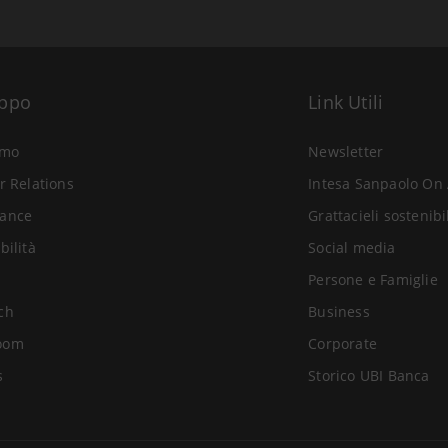
uppo
Link Utili
amo
Newsletter
r Relations
Intesa Sanpaolo On 
ance
Grattacieli sostenibi
bilità
Social media
Persone e Famiglie
ch
Business
oom
Corporate
s
Storico UBI Banca