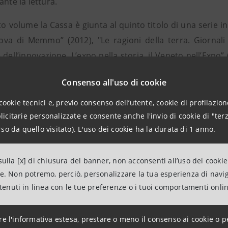
ante la lettura.
 volume la Cassa è giunta al quinto titolo di una serie inizi
ova di Memmo” (2012), "Le ragioni della terra. Giornali
 dell’innovazione. L’expo nella storia, il Veneto nell’Expo
ruzione dopo la Grande Guerra” (2015).
Consenso all'uso di cookie
e dell’evento, il pubblico presente è stato omaggiato con 
cookie tecnici e, previo consenso dell’utente, cookie di profilazione
citarie personalizzate e consente anche l'invio di cookie di "terz
ineato il presidente Gilberto Muraro
“La Cassa di Risparmi
so da quello visitato). L'uso dei cookie ha la durata di 1 anno.
particolare con questo volume vogliamo ricordare, con legittimo 
rte anche nel territorio rodigino. Si tratta in un testo sulla s
ulla [x] di chiusura del banner, non acconsenti all’uso dei cookie
e ruolo per lo sviluppo della regione svolto dalle banche locali 
ne. Non potremo, perciò, personalizzare la tua esperienza di navi
ntenuti in linea con le tue preferenze o i tuoi comportamenti onli
azioni
re l'informativa estesa, prestare o meno il consenso ai cookie o p
anpaolo