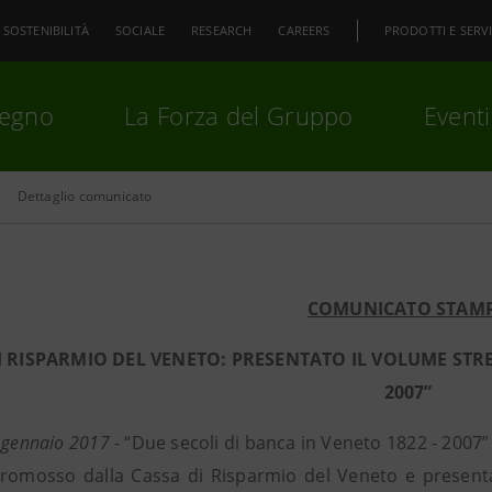
SOSTENIBILITÀ
SOCIALE
RESEARCH
CAREERS
PRODOTTI E SERVI
pegno
La Forza del Gruppo
Eventi
Dettaglio comunicato
premi
Invio
per cercare o
ESC
COMUNICATO STAM
I RISPARMIO DEL VENETO: PRESENTATO IL VOLUME STRE
2007”
 gennaio 2017
- “Due secoli di banca in Veneto 1822 - 2007” 
romosso dalla Cassa di Risparmio del Veneto e presentat