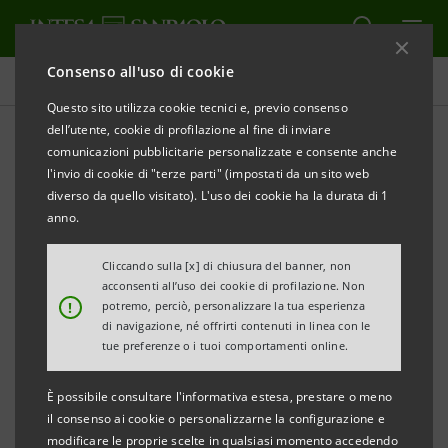
Consenso all'uso di cookie
Comunicati stampa
Questo sito utilizza cookie tecnici e, previo consenso
dell’utente, cookie di profilazione al fine di inviare
STAMPA
AGGIORNA
comunicazioni pubblicitarie personalizzate e consente anche
COMUNICATO STAMPA
l'invio di cookie di "terze parti" (impostati da un sito web
diverso da quello visitato). L'uso dei cookie ha la durata di 1
anno.
BANCA CR FIRENZE:
MONITOR DEI DISTRETTI DELLA TOSCANA
Cliccando sulla [x] di chiusura del banner, non
acconsenti all’uso dei cookie di profilazione. Non
!
potremo, perciò, personalizzare la tua esperienza
• Realizzato dalla Direzione Studi e Ricerche di
di navigazione, né offrirti contenuti in linea con le
Intesa Sanpaolo per Banca CR Firenze
tue preferenze o i tuoi comportamenti online.
• Dati al 30/09/2016
È possibile consultare l'informativa estesa, prestare o meno
il consenso ai cookie o personalizzarne la configurazione e
modificare le proprie scelte in qualsiasi momento accedendo