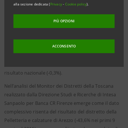
Firenze, 20 febbraio 2017
– Nel corso dei primi nove
alla sezione dedicata (
Privacy
-
Cookie policy
).
mesi del 2016, le esportazioni dei 17 distretti
tradizionali toscani hanno subito un calo rispetto
PIÙ OPZIONI
all’anno precedente del -2,6%, risultato condizionato
dai risultati particolarmente negativi nel comparto
ACCONSENTO
della Pelletteria e calzature di Arezzo; al netto di
questo distretto la variazione tendenziale sarebbe
stata sostanzialmente nulla (-0,2%), in linea con il
risultato nazionale (-0,3%).
Nell’analisi del Monitor dei Distretti della Toscana
realizzato dalla Direzione Studi e Ricerche di Intesa
Sanpaolo per Banca CR Firenze emerge come il dato
complessivo risenta del risultato del distretto della
Pelletteria e calzature di Arezzo (-43,6% nei primi 9