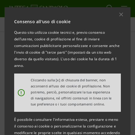
Consenso all'uso di cookie
Comunicati stampa
Questo sito utilizza cookie tecnici e, previo consenso
dell’utente, cookie di profilazione al fine di inviare
STAMPA
AGGIORNA
comunicazioni pubblicitarie personalizzate e consente anche
COMUNICATO STAMPA
l'invio di cookie di "terze parti" (impostati da un sito web
diverso da quello visitato). L'uso dei cookie ha la durata di 1
POLITO TECHSHARE DAY
anno.
Gli inventori incontrano le aziende
Cliccando sulla [x] di chiusura del banner, non
acconsenti all’uso dei cookie di profilazione. Non
!
potremo, perciò, personalizzare la tua esperienza
Torino, 14 marzo 2017
-
Più di 100 imprese
di navigazione, né offrirti contenuti in linea con le
partecipanti, circa 300 incontri one to one tra
tue preferenze o i tuoi comportamenti online.
inventori e aziende e più di 30 brevetti presentati
:
È possibile consultare l'informativa estesa, prestare o meno
anche per la sua seconda edizione il
PoliTo
il consenso ai cookie o personalizzarne la configurazione e
Techshare Day
organizzato da
Politecnico di Torino
modificare le proprie scelte in qualsiasi momento accedendo