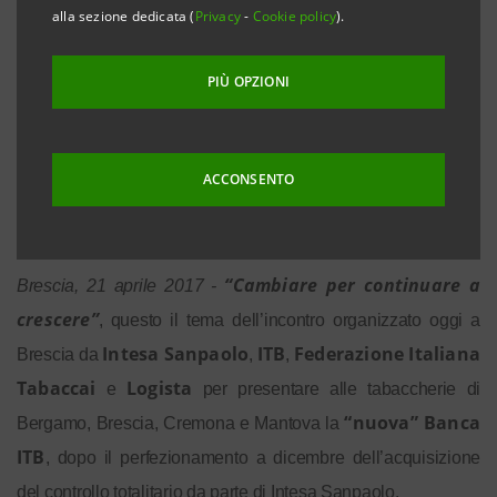
alla sezione dedicata (
Privacy
-
Cookie policy
).
Un’offerta semplice e completa, che include carte di
credito, prestiti, conto corrente, assicurazioni e
PIÙ OPZIONI
servizi
Presenti all’incontro di oggi i tabaccai delle
ACCONSENTO
province di Bergamo, Brescia, Cremona e Mantova
“Cambiare per continuare a
Brescia, 21 aprile 2017 -
crescere”
, questo il tema dell’incontro organizzato oggi a
Intesa Sanpaolo
ITB
Federazione Italiana
Brescia da
,
,
Tabaccai
Logista
e
per presentare alle tabaccherie di
“nuova” Banca
Bergamo, Brescia, Cremona e Mantova la
ITB
, dopo il perfezionamento a dicembre dell’acquisizione
del controllo totalitario da parte di Intesa Sanpaolo.