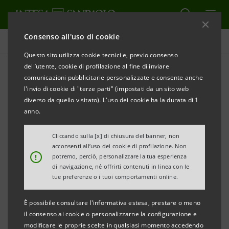
Consenso all'uso di cookie
Comunicati stampa
Questo sito utilizza cookie tecnici e, previo consenso
dell’utente, cookie di profilazione al fine di inviare
STAMPA
AGGIORNA
comunicazioni pubblicitarie personalizzate e consente anche
INTESA SANPAOLO PRESENTA ANCHE A BRESCIA
l'invio di cookie di "terze parti" (impostati da un sito web
LA NUOVA BANCA ITB: 2.400 LE TABACCHERIE GIA’
diverso da quello visitato). L'uso dei cookie ha la durata di 1
anno.
CONVENZIONATE
Cliccando sulla [x] di chiusura del banner, non
IN LOMBARDIA
acconsenti all’uso dei cookie di profilazione. Non
!
potremo, perciò, personalizzare la tua esperienza
di navigazione, né offrirti contenuti in linea con le
tue preferenze o i tuoi comportamenti online.
"prima banca di prossimità in Italia"
Nasce la
, con
®
l’arrivo dei servizi di Banca 5
di Intesa Sanpaolo
È possibile consultare l'informativa estesa, prestare o meno
il consenso ai cookie o personalizzarne la configurazione e
nelle tabaccherie di tutta Italia
modificare le proprie scelte in qualsiasi momento accedendo