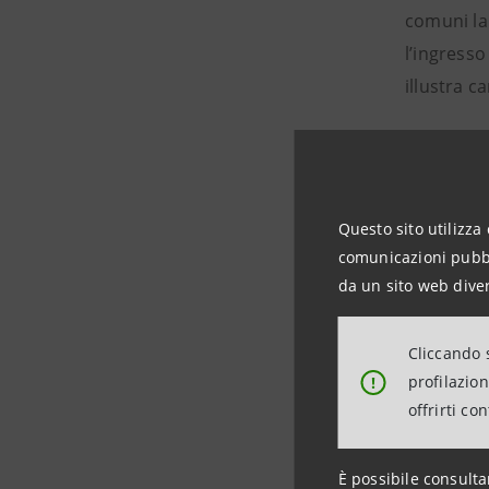
comuni la 
l’ingresso
illustra ca
“Presentia
Sanpaolo 
e a fare c
Questo sito utilizza 
restituzio
comunicazioni pubbli
uno dei fr
da un sito web diver
Abbiamo fa
hanno sign
Cliccando s
superbamen
profilazio
!
offrirti co
sorprende
È possibile consulta