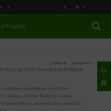
NOTIFICHE
IT
ZI
AREA UTENTE
 e Progetti
per chiudere
STAMPA
AGGIORNA
SULLE SEI CITTA' ITALIANE SEDI STORICHE
 il carattere e le bellezze artistiche e
ilano, Padova, Firenze, Bologna e Napoli
o Sanpaolo IMI, un percorso che si snocciola
Tour