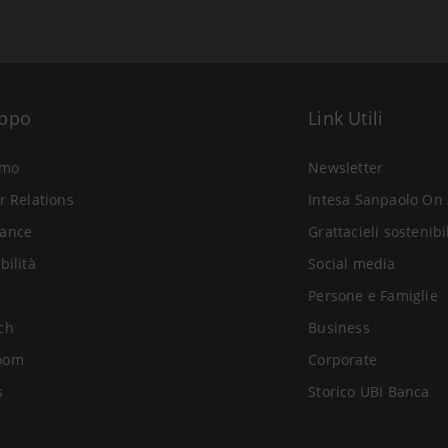
uppo
Link Utili
amo
Newsletter
r Relations
Intesa Sanpaolo On 
ance
Grattacieli sostenibi
bilità
Social media
Persone e Famiglie
ch
Business
oom
Corporate
s
Storico UBI Banca