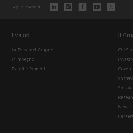
Seguici anche su
I Valori
Il Gr
La Forza del Gruppo
Chi Si
L' Impegno
Investo
Eventi e Progetti
Govern
Sosteni
Sociale
Resear
Newsr
Career