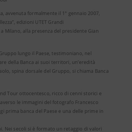
ta, avvenuta formalmente il 1° gennaio 2007,
llezza”, edizioni UTET Grandi
a a Milano, alla presenza del presidente Gian
 Gruppo lungo il Paese, testimoniano, nel
re della Banca ai suoi territori, un’eredità
paolo, spina dorsale del Gruppo, si chiama Banca
rand Tour ottocentesco, ricco di cenni storici e
 attraverso le immagini del fotografo Francesco
oggi prima banca del Paese e una delle prime in
. Nei secoli si è formato un retaggio di valori