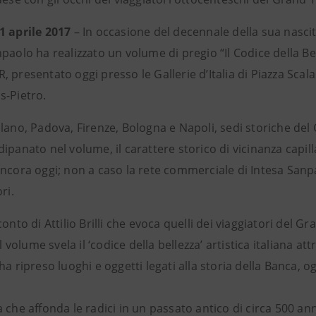
1 aprile 2017
– In occasione del decennale della sua nasci
paolo ha realizzato un volume di pregio “Il Codice della Be
 presentato oggi presso le Gallerie d’Italia di Piazza Scal
s-Pietro.
lano, Padova, Firenze, Bologna e Napoli, sedi storiche del
ipanato nel volume, il carattere storico di vicinanza capilla
ancora oggi; non a caso la rete commerciale di Intesa San
ri.
conto di Attilio Brilli che evoca quelli dei viaggiatori del G
 il volume svela il ‘codice della bellezza’ artistica italiana
ha ripreso luoghi e oggetti legati alla storia della Banca, 
 che affonda le radici in un passato antico di circa 500 anni