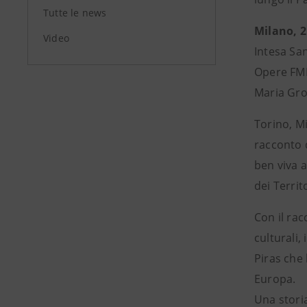
Tutte le news
Milano, 2
Video
Intesa San
Opere FMR,
Maria Gro
Torino, Mi
racconto d
ben viva 
dei Territo
Con il rac
culturali,
Piras che 
Europa.
Una storia