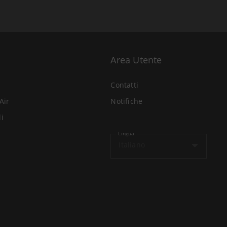
Area Utente
Contatti
Air
Notifiche
li
Lingua
Italiano