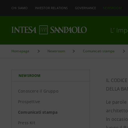
CHI SIAMO
INVESTOR RELATIONS
GOVERNANCE
NEWSROOM
L’ Im
Homepage
Newsroom
Comunicati stampa
NEWSROOM
IL CODIC
DELLA BA
Conoscere il Gruppo
Prospettive
Le parole 
architetto
Comunicati stampa
In occasio
Press Kit
lungo il P