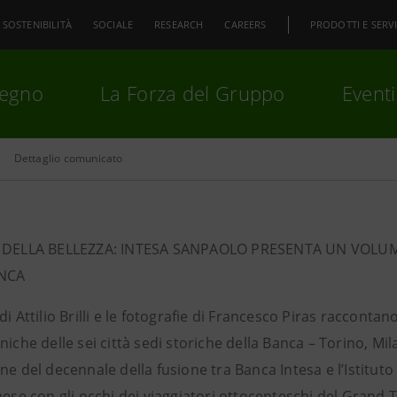
SOSTENIBILITÀ
SOCIALE
RESEARCH
CAREERS
PRODOTTI E SERVI
pegno
La Forza del Gruppo
Eventi
Dettaglio comunicato
premi
Invio
per cercare o
ESC
E DELLA BELLEZZA: INTESA SANPAOLO PRESENTA UN VOLUME 
NCA
di Attilio Brilli e le fotografie di Francesco Piras raccontano
niche delle sei città sedi storiche della Banca – Torino, M
ne del decennale della fusione tra Banca Intesa e l’Istitut
aese con gli occhi dei viaggiatori ottocenteschi del Grand 