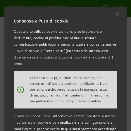
Consenso all'uso di cookie
Comunicati stampa
Questo sito utilizza cookie tecnici e, previo consenso
dell’utente, cookie di profilazione al fine di inviare
STAMPA
AGGIORNA
comunicazioni pubblicitarie personalizzate e consente anche
INTESA SANPAOLO TITLE SPONSOR DEL CONCORSO
l'invio di cookie di "terze parti" (impostati da un sito web
IPPICO INTERNAZIONALE DI ROMA - PIAZZA DI
diverso da quello visitato). L'uso dei cookie ha la durata di 1
SIENA - MASTER FRATELLI D’INZEO
anno.
Cliccando sulla [x] di chiusura del banner, non
acconsenti all’uso dei cookie di profilazione. Non
!
potremo, perciò, personalizzare la tua esperienza
di navigazione, né offrirti contenuti in linea con le
tue preferenze o i tuoi comportamenti online.
Roma, 3 maggio 2017 –
Intesa Sanpaolo, per il
secondo anno consecutivo, sarà
Title Sponsor
È possibile consultare l'informativa estesa, prestare o meno
dell’85° edizione del
Concorso Ippico
il consenso ai cookie o personalizzarne la configurazione e
modificare le proprie scelte in qualsiasi momento accedendo
Internazionale di Roma - Piazza di Siena Master