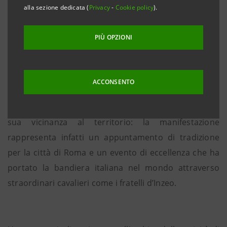
alla sezione dedicata (
Privacy
-
Cookie policy
).
fratelli d’ Inzeo
, che si terrà dal 24 al 28 maggio: un
evento sportivo storico e prestigioso che dal 1926
PIÙ OPZIONI
rende la capitale italiana lo scenario di competizioni
equestri di interesse internazionale.
ACCONSENTO
Con il sostegno al concorso, il Gruppo riafferma la
sua vicinanza al territorio: la manifestazione
rappresenta infatti un appuntamento di tradizione
per la città di Roma e un evento di eccellenza che ha
portato la bandiera italiana nel mondo attraverso
straordinari cavalieri come i fratelli d’Inzeo.