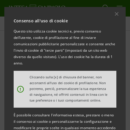
Consenso all'uso di cookie
Comunicati stampa
Questo sito utilizza cookie tecnici e, previo consenso
dell’utente, cookie di profilazione al fine di inviare
STAMPA
AGGIORNA
comunicazioni pubblicitarie personalizzate e consente anche
COMUNICATO STAMPA
l'invio di cookie di "terze parti" (impostati da un sito web
diverso da quello visitato). L'uso dei cookie ha la durata di 1
anno.
BANCA CR FIRENZE:
MONITOR DEI DISTRETTI DELLA TOSCANA
Cliccando sulla [x] di chiusura del banner, non
acconsenti all’uso dei cookie di profilazione. Non
!
potremo, perciò, personalizzare la tua esperienza
• Realizzato dalla Direzione Studi e Ricerche di
di navigazione, né offrirti contenuti in linea con le
Intesa Sanpaolo per Banca CR Firenze
tue preferenze o i tuoi comportamenti online.
• Dati al 31/12/2016
È possibile consultare l'informativa estesa, prestare o meno
il consenso ai cookie o personalizzarne la configurazione e
modificare le proprie scelte in qualsiasi momento accedendo