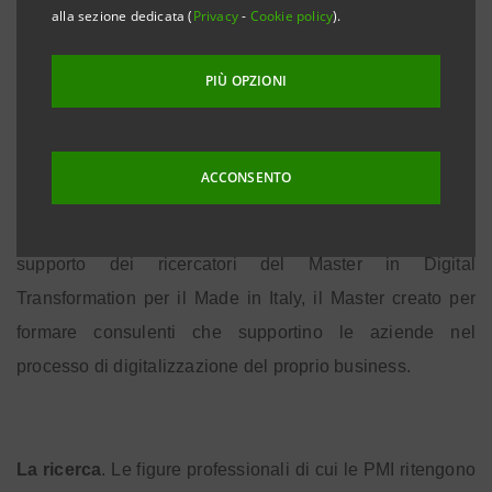
alla sezione dedicata (
Privacy
-
Cookie policy
).
Milano, 18 maggio 2017 – Utilizzare i big data (39%),
farsi contaminare dalle startup (39%) e potenziare la
PIÙ OPZIONI
vendita online (37%) sono le attività in ambito digitale su
cui hanno intenzione di puntare di più le PMI italiane nei
prossimi 3 anni. È quanto emerge da un questionario
ACCONSENTO
svolto su quasi 550 aziende e realizzato da TAG
Innovation School, Cisco Italia e Intesa Sanpaolo, con il
supporto dei ricercatori del Master in Digital
Transformation per il Made in Italy, il Master creato per
formare consulenti che supportino le aziende nel
processo di digitalizzazione del proprio business
.
La ricerca
. Le figure professionali di cui le PMI ritengono