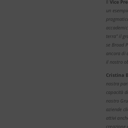
Il
Vice Pre
un esempio
pragmatico
accademico,
terra" il g
se Broad P
ancora di d
il nostro o
Cristina 
nostra part
capacità di
nostro Gru
aziende cl
attivi anch
creazione d