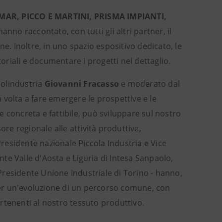
AR, PICCO E MARTINI, PRISMA IMPIANTI,
hanno raccontato, con tutti gli altri partner, il
 Inoltre, in uno spazio espositivo dedicato, le
riali e documentare i progetti nel dettaglio.
colindustria
Giovanni Fracasso
e moderato dal
 volta a fare emergere le prospettive e le
 concreta e fattibile, può sviluppare sul nostro
re regionale alle attività produttive,
residente nazionale Piccola Industria e Vice
te Valle d'Aosta e Liguria di Intesa Sanpaolo,
Presidente Unione Industriale di Torino - hanno,
 per un'evoluzione di un percorso comune, con
rtenenti al nostro tessuto produttivo.