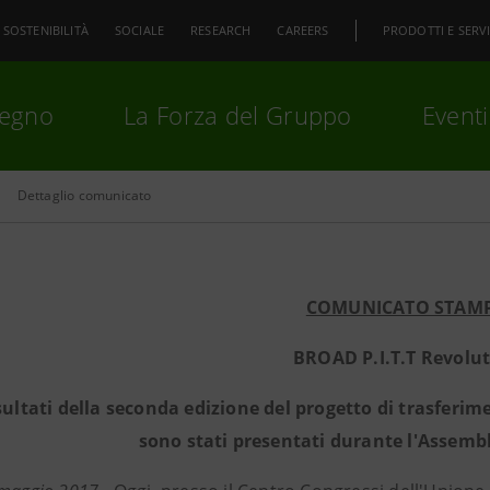
SOSTENIBILITÀ
SOCIALE
RESEARCH
CAREERS
PRODOTTI E SERVI
pegno
La Forza del Gruppo
Eventi
Dettaglio comunicato
premi
Invio
per cercare o
ESC
COMUNICATO STAM
BROAD P.I.T.T Revolu
isultati della seconda edizione del progetto di trasferim
sono stati presentati durante l'Assembl