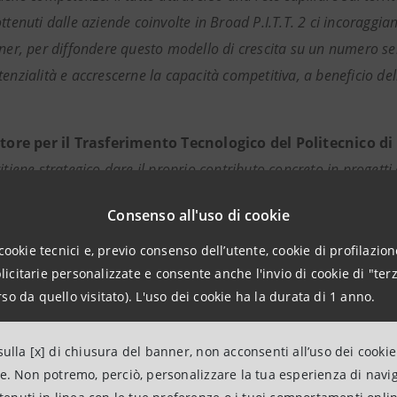
ttenuti dalle aziende coinvolte in Broad P.I.T.T. 2 ci incoraggi
tner, per diffondere questo modello di crescita su un numero se
tenzialità e accrescerne la capacità competitiva, a beneficio de
tore per il Trasferimento Tecnologico del Politecnico di
itiene strategico dare il proprio contributo concreto in progett
 disposizione in modo nuovo le competenze e le conoscenze nece
Consenso all'uso di cookie
n questa direzione, di concerto con gli altri soggetti chiave dell
e il determinante contributo dei giovani ricercatori e dottorandi
cookie tecnici e, previo consenso dell’utente, cookie di profilazione
citarie personalizzate e consente anche l'invio di cookie di "terz
o sempre più di essere determinanti nel generare innovazione 
so da quello visitato). L'uso dei cookie ha la durata di 1 anno.
are riferimento nei prossimi anni"
.
ha preso parte con grande entusiasmo al progetto, mettendo i
ulla [x] di chiusura del banner, non acconsenti all’uso dei cookie
elle aziende"
ha dichiarato
Beppe Pedone, Partner di Del
ne. Non potremo, perciò, personalizzare la tua esperienza di navi
alificate Deloitte che hanno seguito questo percorso e che si s