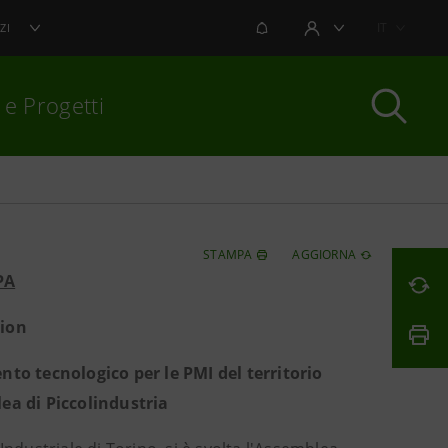
NOTIFICHE
IT
ZI
AREA UTENTE
 e Progetti
per chiudere
STAMPA
AGGIORNA
PA
tion
ento tecnologico per le PMI del territorio
ea di Piccolindustria