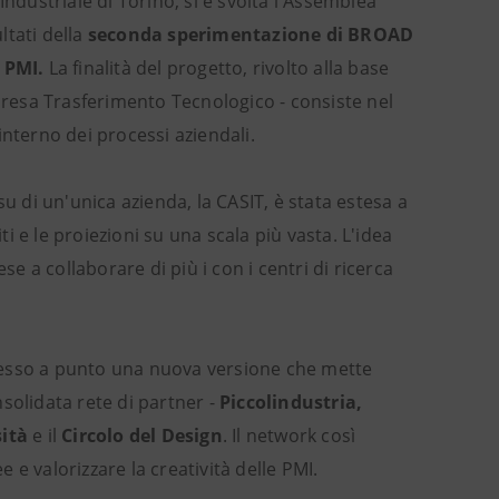
Industriale di Torino, si è svolta l'Assemblea
ltati della
seconda sperimentazione di BROAD
e PMI.
La finalità del progetto, rivolto alla base
mpresa Trasferimento Tecnologico - consiste nel
interno dei processi aziendali.
u di un'unica azienda, la CASIT, è stata estesa a
ti e le proiezioni su una scala più vasta. L'idea
se a collaborare di più i con i centri di ricerca
messo a punto una nuova versione che mette
solidata rete di partner -
Piccolindustria,
ità
e il
Circolo del Design
. Il network così
e valorizzare la creatività delle PMI.