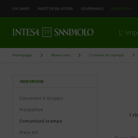
CHI SIAMO
INVESTOR RELATIONS
GOVERNANCE
NEWSROOM
L’ Im
Homepage
Newsroom
Comunicati stampa
NEWSROOM
Conoscere il Gruppo
Prospettive
I r
Comunicati stampa
Press Kit