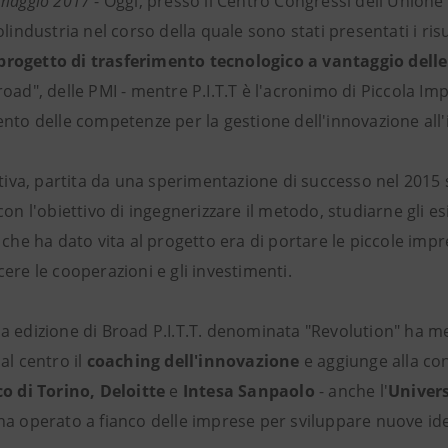
 maggio 2017
- Oggi, presso il Centro Congressi dell'Unione 
olindustria nel corso della quale sono stati presentati i risu
il progetto di trasferimento tecnologico a vantaggio dell
oad", delle PMI - mentre P.I.T.T è l'acronimo di Piccola I
nto delle competenze per la gestione dell'innovazione all'
ativa, partita da una sperimentazione di successo nel 2015 s
con l'obiettivo di ingegnerizzare il metodo, studiarne gli esi
 che ha dato vita al progetto era di portare le piccole impre
ere le cooperazioni e gli investimenti.
a edizione di Broad P.I.T.T. denominata "Revolution" ha 
al centro il
coaching dell'innovazione
e aggiunge alla con
co di Torino, Deloitte
e
Intesa Sanpaolo
- anche l'
Univers
a operato a fianco delle imprese per sviluppare nuove idee 