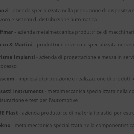
anzi
- azienda specializzata nella produzione di dispositivi
avoro e sistemi di distribuzione automatica
ffmar
- azienda metalmeccanica produttrice di macchinari 
icco & Martini
- produttrice di vetro e specializzata nei vet
risma Impianti
- azienda di progettazione e messa in servi
rocesso
escom
- impresa di produzione e realizzazione di prodotti 
isatti Instruments
- metalmeccanica specializzata nella 
isurazione e test per l'automotive
BE Plast
- azienda produttrice di materiali plastici per est
ekno
- metalmeccanica specializzata nella componentistic