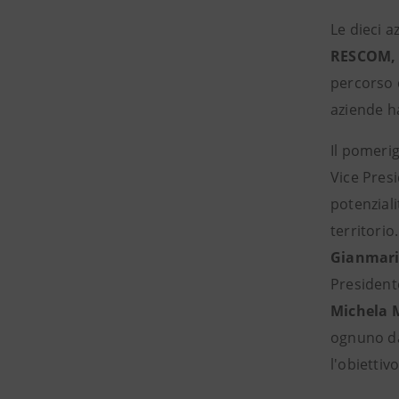
Le dieci a
RESCOM, 
percorso 
aziende h
Il pomerig
Vice Pres
potenziali
territorio
Gianmari
President
Michela 
ognuno dal
l'obietti