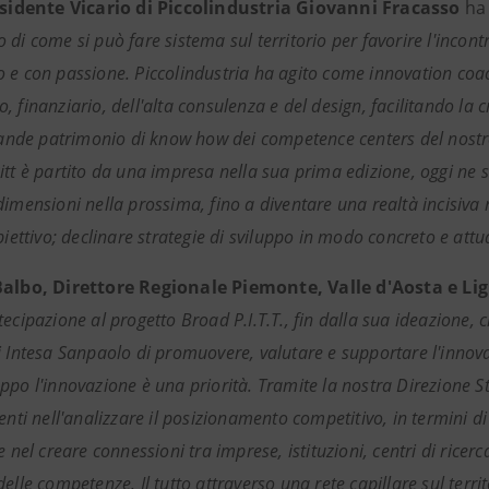
sidente Vicario di Piccolindustria Giovanni Fracasso
ha
 di come si può fare sistema sul territorio per favorire l'inco
 e con passione. Piccolindustria ha agito come innovation coa
 finanziario, dell'alta consulenza e del design, facilitando la 
rande patrimonio di know how dei competence centers del nostro te
itt è partito da una impresa nella sua prima edizione, oggi ne
imensioni nella prossima, fino a diventare una realtà incisiva n
biettivo; declinare strategie di sviluppo in modo concreto e attuab
Balbo, Direttore Regionale Piemonte, Valle d'Aosta e Li
ecipazione al progetto Broad P.I.T.T., fin dalla sua ideazione, 
 Intesa Sanpaolo di promuovere, valutare e supportare l'innovazi
ppo l'innovazione è una priorità. Tramite la nostra Direzione S
ienti nell'analizzare il posizionamento competitivo, in termini
e nel creare connessioni tra imprese, istituzioni, centri di ricer
elle competenze. Il tutto attraverso una rete capillare sul territo