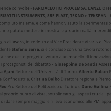
ziende coinvolte -
FARMACEUTICI PROCEMSA, LANZI, OFFM
RISATTI INSTRUMENTS, SBE PLAST, TEKNO
e
TEKSPAN
- 
compiuto insieme, e come hanno vissuto la sperimentazione.
anno potuto mettere in mostra le proprie realtà imprendito
gio di lavoro, introdotto dal Vice Presidente Vicario di Pic
idente
Stefano Serra
, si è concluso con una tavola rotonda
tà che questo progetto, votato a un modello di innovazione
. I protagonisti del dibattito -
Giuseppina De Santis
Assesso
a Ajani
Rettore dell'Università di Torino,
Alberto Baban
P
e Confindustria,
Cristina Balbo
Direttore regionale Piemon
Meo
Pro Rettore del Politecnico di Torino e
Dario Gallina
 proprio punto di vista, sottolineato gli aspetti cruciali
vo di dare sempre maggiore rilievo economico alle PMI appa