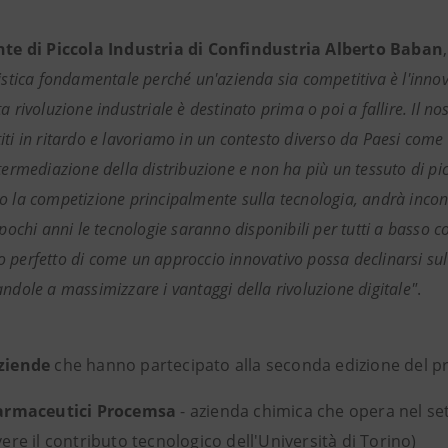
nte di Piccola Industria di Confindustria Alberto Baban
ristica fondamentale perché un'azienda sia competitiva è l'innov
a rivoluzione industriale è destinato prima o poi a fallire. Il n
iti in ritardo e lavoriamo in un contesto diverso da Paesi come 
ntermediazione della distribuzione e non ha più un tessuto di p
o la competizione principalmente sulla tecnologia, andrà incon
 pochi anni le tecnologie saranno disponibili per tutti a basso c
 perfetto di come un approccio innovativo possa declinarsi sul t
andole a massimizzare i vantaggi della rivoluzione digitale"
.
aziende
che hanno partecipato alla seconda edizione del p
armaceutici Procemsa
- azienda chimica che opera nel sett
ere il contributo tecnologico dell'Università di Torino)