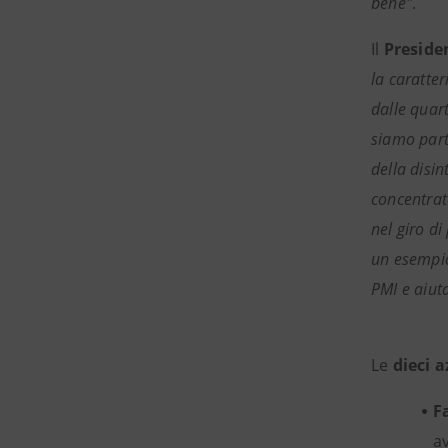
bene"
.
Il
Preside
la caratte
dalle quart
siamo part
della disi
concentrat
nel giro di
un esempio
PMI e aiut
Le
dieci 
F
av