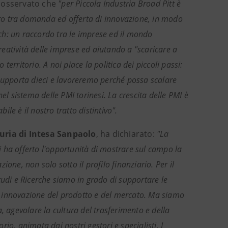
 osservato che
"per Piccola Industria Broad Pitt è
ntro tra domanda ed offerta di innovazione, in modo
ch: un raccordo tra le imprese ed il mondo
creatività delle imprese ed aiutando a "scaricare a
rritorio. A noi piace la politica dei piccoli passi:
 supporta dieci e lavoreremo perché possa scalare
el sistema delle PMI torinesi. La crescita delle PMI è
ile è il nostro tratto distintivo".
guria di Intesa Sanpaolo
, ha dichiarato:
"La
ci ha offerto l'opportunità di mostrare sul campo la
one, non solo sotto il profilo finanziario. Per il
tudi e Ricerche siamo in grado di supportare le
 di innovazione del prodotto e del mercato. Ma siamo
ca, agevolare la cultura del trasferimento e della
rio, animata dai nostri gestori e specialisti. I