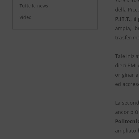
Torino 30
Tutte le news
della Picc
Video
P.IT.T., 
ampia, "br
trasferime
Tale inizi
dieci PMI 
originaria
ed accresc
La second
ancor più 
Politecni
ampliato h