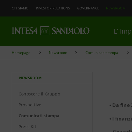
CHI SIAMO
INVESTOR RELATIONS
GOVERNANCE
NEWSROOM
L’ Im
Homepage
Newsroom
Comunicati stampa
NEWSROOM
Conoscere il Gruppo
Prospettive
• Da fine
Comunicati stampa
• I finan
Press Kit