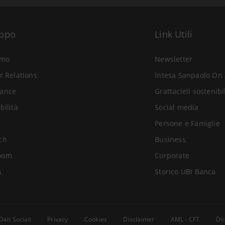
uppo
Link Utili
amo
Newsletter
r Relations
Intesa Sanpaolo On 
ance
Grattacieli sostenibi
bilità
Social media
Persone e Famiglie
ch
Business
oom
Corporate
s
Storico UBI Banca
Dati Sociali
Privacy
Cookies
Disclaimer
AML - CFT
Dic