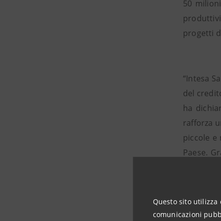
50 milion
produttivi
progetti d
“Intesa Sa
del credi
ha dichia
rafforza 
piccole e
Paese. Gr
che inten
“La colla
Questo sito utilizza 
piccole d
comunicazioni pubbli
mancano s