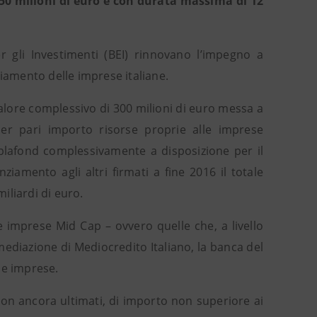
a 50 milioni di euro e con durata massima di 12
 gli Investimenti (BEI) rinnovano l’impegno a
ziamento delle imprese italiane.
valore complessivo di 300 milioni di euro messa a
er pari importo risorse proprie alle imprese
 plafond complessivamente a disposizione per il
amento agli altri firmati a fine 2016 il totale
iliardi di euro.
e imprese Mid Cap – ovvero quelle che, a livello
rmediazione di Mediocredito Italiano, la banca del
le imprese.
 non ancora ultimati, di importo non superiore ai