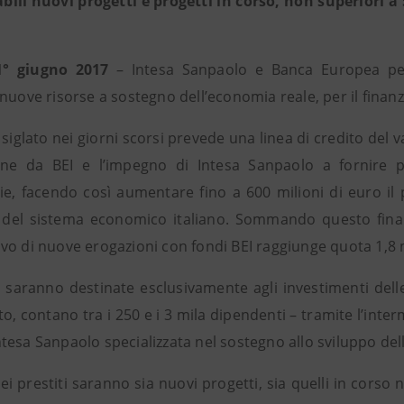
abili nuovi progetti e progetti in corso, non superiori 
1° giugno 2017
– Intesa Sanpaolo e Banca Europea per
nuove risorse a sostegno dell’economia reale, per il finan
siglato nei giorni scorsi prevede una linea di credito del 
one da BEI e l’impegno di Intesa Sanpaolo a fornire p
rie, facendo così aumentare fino a 600 milioni di euro il
del sistema economico italiano. Sommando questo finanzi
vo di nuove erogazioni con fondi BEI raggiunge quota 1,8 m
e saranno destinate esclusivamente agli investimenti dell
o, contano tra i 250 e i 3 mila dipendenti – tramite l’inte
tesa Sanpaolo specializzata nel sostegno allo sviluppo del
i prestiti saranno sia nuovi progetti, sia quelli in corso