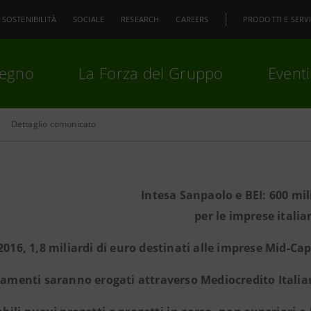
SOSTENIBILITÀ
SOCIALE
RESEARCH
CAREERS
PRODOTTI E SERVI
pegno
La Forza del Gruppo
Eventi
Dettaglio comunicato
premi
Invio
per cercare o
ESC
Intesa Sanpaolo e BEI: 600 mil
per le imprese italia
 2016, 1,8 miliardi di euro destinati alle imprese Mid-Cap
ziamenti saranno erogati attraverso Mediocredito Itali