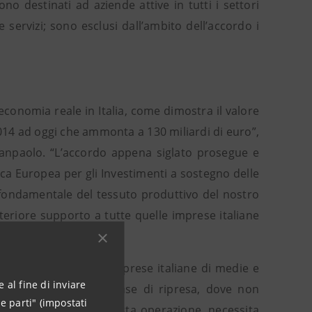
no destinati ad aziende attive in tutti i settori
 servizi; sono esclusi dall’ambito dell’accordo i
economia reale in Italia, come dimostra il valore
014 ad oggi che ammonta a 130 miliardi di euro”,
Sanpaolo. “L’accordo appena siglato prosegue e
nca Europea per gli Investimenti a sostegno delle
ondamentale del tessuto produttivo del nostro
lteriore supporto a tutte quelle imprese italiane
ncluso Messina.
se ha garantito alle imprese italiane di medie e
 al fine di inviare
a sosta nella attuale fase di ripresa, dove non
e parti" (impostati
e, come dimostra questa operazione, necessita