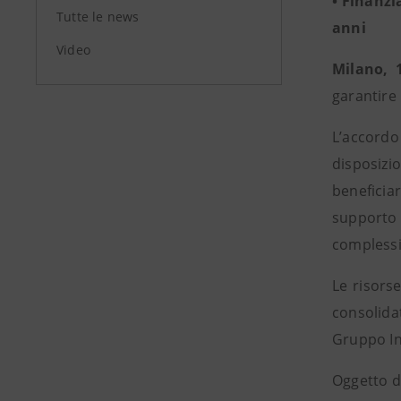
• Finanzi
Tutte le news
anni
Video
Milano, 
garantire 
L’accordo 
disposizi
beneficia
supporto 
complessi
Le risors
consolidat
Gruppo In
Oggetto de