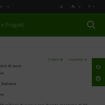
NOTIFICHE
IT
ZI
AREA UTENTE
 e Progetti
per chiudere
STAMPA
AGGIORNA
ioni di euro
ne
 italiane
ano