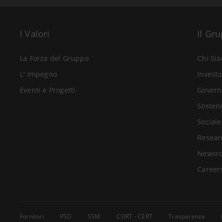
I Valori
Il Gr
La Forza del Gruppo
Chi Si
L' Impegno
Investo
Eventi e Progetti
Govern
Sosteni
Sociale
Resear
Newsr
Career
Fornitori
PSD
SSM
CSIRT - CERT
Trasparenza