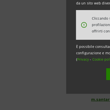
da un sito web diver
dello sfo
Dario Sca
Cliccando s
profilazio
!
offrirti co
Per infor
È possibile consulta
INTESA S
configurazione e mo
Rapporti 
(
Privacy
-
Cookie pol
Tel. +390
stampa@
Gruppo B
Marco San
+39 331 6
m.santare