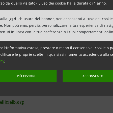
so da quello visitato). L'uso dei cookie ha la durata di 1 anno.
rzo congiunto di tutti, perché si consolidi e cresca nel t
nnapieco.
ulla [x] di chiusura del banner, non acconsenti all’uso dei cookie
ne. Non potremo, perciò, personalizzare la tua esperienza di navi
ntenuti in linea con le tue preferenze o i tuoi comportamenti onli
mazioni
re l'informativa estesa, prestare o meno il consenso ai cookie o p
ANPAOLO
dificare le proprie scelte in qualsiasi momento accedendo alla s
con i Media – Corporate & Investment Banking e Media Inte
icy
).
287962052
intesasanpaolo.com
PIÙ OPZIONI
ACCONSENTO
EI
tarelli
595594
lli@eib.org