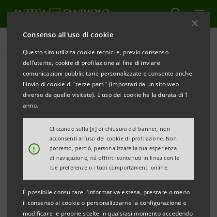
Consenso all'uso di cookie
Comunicati stampa
Questo sito utilizza cookie tecnici e, previo consenso
dell’utente, cookie di profilazione al fine di inviare
STAMPA
AGGIORNA
comunicazioni pubblicitarie personalizzate e consente anche
COMUNICATO STAMPA
l'invio di cookie di "terze parti" (impostati da un sito web
diverso da quello visitato). L'uso dei cookie ha la durata di 1
anno.
DOPO I DANNI PROVOCATI DAL TERREMOTO,
INTESA SANPAOLO RIAPRE LA RISTRUTTURATA
Cliccando sulla [x] di chiusura del banner, non
acconsenti all’uso dei cookie di profilazione. Non
FILIALE DI NORCIA
!
potremo, perciò, personalizzare la tua esperienza
di navigazione, né offrirti contenuti in linea con le
- Ristrutturazione e rinnovamento che puntano ad
tue preferenze o i tuoi comportamenti online.
una filiale sempre di più attenta all’accoglienza ed
È possibile consultare l'informativa estesa, prestare o meno
al dialogo
il consenso ai cookie o personalizzarne la configurazione e
modificare le proprie scelte in qualsiasi momento accedendo