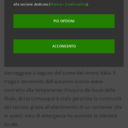
alla sezione dedicata (
Privacy
-
Cookie policy
).
Norcia, 6 giugno 2017
– Torna operativa la filiale di
Intesa Sanpaolo a Norcia, in Corso Sertorio 35, dopo i
PIÙ OPZIONI
lavori di ristrutturazione necessari a seguito dei
danni provocati dal terremoto del 30 ottobre scorso.
ACCONSENTO
La Banca ha presentato alla clientela i nuovi spazi
della filiale cittadina. Quella di Corso Sertorio è infatti
una delle prime filiali che tornano operative tra quelle
danneggiate a seguito del sisma del centro Italia. Il
tragico terremoto dell’autunno scorso aveva
costretto alla temporanea chiusura dei locali della
filiale, di cui comunque è stata garantita la continuità
del servizio grazie all’allestimento di un container che
in questi mesi di emergenza ha assistito la clientela
locale.