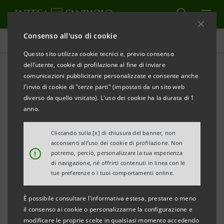
Consenso all'uso di cookie
Comunicati stampa
Questo sito utilizza cookie tecnici e, previo consenso
dell’utente, cookie di profilazione al fine di inviare
STAMPA
AGGIORNA
comunicazioni pubblicitarie personalizzate e consente anche
INTESA SANPAOLO SPONSOR DELLA SECONDA
l'invio di cookie di "terze parti" (impostati da un sito web
EDIZIONE
diverso da quello visitato). L'uso dei cookie ha la durata di 1
anno.
DELLA LIERAC BEAUTY RUN
Cliccando sulla [x] di chiusura del banner, non
Prosegue all’Arena Civica di Milano l’impegno “in
acconsenti all’uso dei cookie di profilazione. Non
!
potremo, perciò, personalizzare la tua esperienza
rosa” del primo gruppo bancario italiano
di navigazione, né offrirti contenuti in linea con le
tue preferenze o i tuoi comportamenti online.
Appuntamento per le runners allo stand Intesa
Sanpaolo
È possibile consultare l'informativa estesa, prestare o meno
il consenso ai cookie o personalizzarne la configurazione e
Milano, 16 giugno 2017
- Intesa Sanpaolo è sponsor della
modificare le proprie scelte in qualsiasi momento accedendo