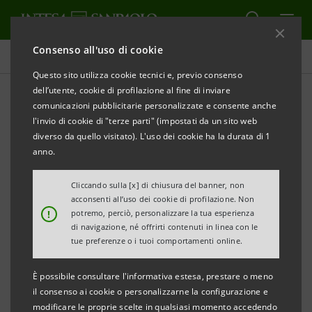
Consenso all'uso di cookie
Comunicati stampa
Questo sito utilizza cookie tecnici e, previo consenso
dell’utente, cookie di profilazione al fine di inviare
STAMPA
AGGIORNA
comunicazioni pubblicitarie personalizzate e consente anche
COMUNICATO STAMPA
l'invio di cookie di "terze parti" (impostati da un sito web
diverso da quello visitato). L'uso dei cookie ha la durata di 1
anno.
Cliccando sulla [x] di chiusura del banner, non
acconsenti all’uso dei cookie di profilazione. Non
FINANZIAMENTI ALLO STUDIO: INTESA SANPAOLO
!
potremo, perciò, personalizzare la tua esperienza
di navigazione, né offrirti contenuti in linea con le
E LA SCUOLA
tue preferenze o i tuoi comportamenti online.
DI VOLO AIR VERGIATE INSIEME PER FORMARE I
È possibile consultare l'informativa estesa, prestare o meno
PILOTI DI DOMANI
il consenso ai cookie o personalizzarne la configurazione e
modificare le proprie scelte in qualsiasi momento accedendo