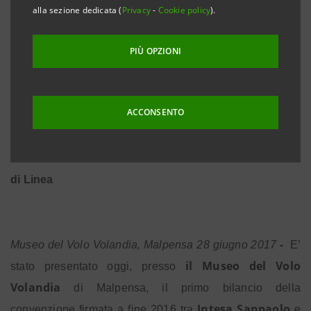
alla sezione dedicata (
Privacy
-
Cookie policy
).
PerTe
170.000 euro di finanziamenti accordati con
PIÙ OPZIONI
Prestito con Lode
ad allievi meritevoli
oltre 1.700 il monte ore volo complessivo
ACCONSENTO
4 studenti su 8 seguiranno un addestramento
completo per Pilota
di Linea
-
Museo del Volo Volandia, Malpensa 28 giugno 2017
E’
il Museo del Volo
stato presentato oggi, presso
Volandia
di Malpensa,
il primo bilancio della
Intesa Sanpaolo
convenzione firmata a fine 2016 tra
e