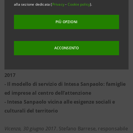
- Da subito avvio all’integrazione
alla sezione dedicata (
Privacy
-
Cookie policy
).
- Razionalizzazione della rete di filiali
- Riparte il credito all’economia del territorio: 5
PIÙ OPZIONI
ulteriori miliardi per le imprese
- Intesa Sanpaolo impiega in Veneto più di quanto
raccoglie
ACCONSENTO
- Oltre 1,2 miliardi di credito già erogati in
Triveneto da Intesa Sanpaolo nel primo trimestre
2017
- Il modello di servizio di Intesa Sanpaolo: famiglie
ed imprese al centro dell’attenzione
- Intesa Sanpaolo vicina alle esigenze sociali e
culturali del territorio
Vicenza, 30 giugno 2017
. Stefano Barrese, responsabile