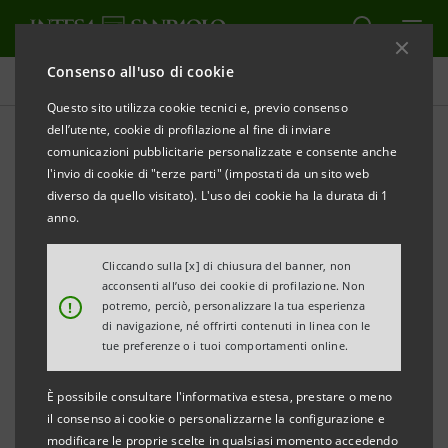
Consenso all'uso di cookie
Comunicati stampa
Questo sito utilizza cookie tecnici e, previo consenso
dell’utente, cookie di profilazione al fine di inviare
STAMPA
AGGIORNA
comunicazioni pubblicitarie personalizzate e consente anche
COMUNICATO STAMPA
l'invio di cookie di "terze parti" (impostati da un sito web
diverso da quello visitato). L'uso dei cookie ha la durata di 1
INTESA SANPAOLO: IL NUOVO GRUPPO NEL
anno.
VENETO
INTEGRAZIONE E STRATEGIA DI SVILUPPO
Cliccando sulla [x] di chiusura del banner, non
acconsenti all’uso dei cookie di profilazione. Non
!
potremo, perciò, personalizzare la tua esperienza
di navigazione, né offrirti contenuti in linea con le
tue preferenze o i tuoi comportamenti online.
- Banca Popolare di Vicenza e Veneto Banca sono
È possibile consultare l'informativa estesa, prestare o meno
oggi Intesa Sanpaolo
il consenso ai cookie o personalizzarne la configurazione e
- Nuova Direzione Regionale di Intesa Sanpaolo
modificare le proprie scelte in qualsiasi momento accedendo