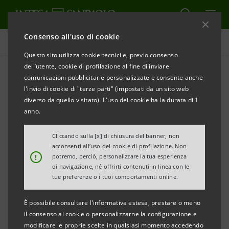
Consenso all'uso di cookie
Comunicati stampa
Questo sito utilizza cookie tecnici e, previo consenso
dell’utente, cookie di profilazione al fine di inviare
STAMPA
AGGIORNA
comunicazioni pubblicitarie personalizzate e consente anche
l'invio di cookie di "terze parti" (impostati da un sito web
diverso da quello visitato). L'uso dei cookie ha la durata di 1
COMUNICATO STAMPA
anno.
INTESA SANPAOLO:
Cliccando sulla [x] di chiusura del banner, non
MONITOR DEI POLI TECNOLOGICI DEL LAZIO
acconsenti all’uso dei cookie di profilazione. Non
!
potremo, perciò, personalizzare la tua esperienza
di navigazione, né offrirti contenuti in linea con le
tue preferenze o i tuoi comportamenti online.
È possibile consultare l'informativa estesa, prestare o meno
•
Realizzato dalla Direzione Studi e Ricerche di
il consenso ai cookie o personalizzarne la configurazione e
Intesa Sanpaolo
modificare le proprie scelte in qualsiasi momento accedendo