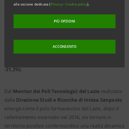
• Dati al 31/03/2017
alla sezione dedicata (
Privacy
-
Cookie policy
).
PIÙ OPZIONI
Roma, 3 luglio 2017
– Dall’analisi dell’export dei poli
tecnologici laziali relativi al
primo trimestre 2017
emergono
segnali positivi per il polo farmaceutico
ACCONSENTO
del Lazio (+1,1%) e per l’ICT romano (+10,7%),
mentre ha chiuso in calo il polo aeronautico (
-21,2%)
.
Dal
Monitor dei Poli Tecnologici del Lazio
realizzato
dalla
Direzione Studi e Ricerche di Intesa Sanpaolo
emerge come il polo farmaceutico del Lazio, dopo il
rallentamento osservato nel 2016, sia tornato in
territorio positivo confermandosi una realtà dinamica