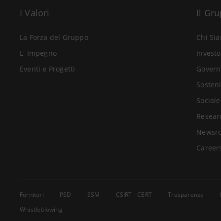
I Valori
Il Gr
La Forza del Gruppo
Chi Si
L' Impegno
Investo
Eventi e Progetti
Govern
Sosteni
Sociale
Resear
Newsr
Career
Fornitori
PSD
SSM
CSIRT - CERT
Trasparenza
Whistleblowing