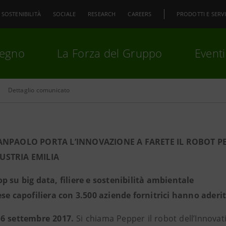
SOSTENIBILITÀ
SOCIALE
RESEARCH
CAREERS
PRODOTTI E SERVI
pegno
La Forza del Gruppo
Eventi
Dettaglio comunicato
premi
Invio
per cercare o
ESC
ANPAOLO PORTA L’INNOVAZIONE A FARETE IL ROBOT P
USTRIA EMILIA
p su big data, filiere e sostenibilità ambientale
ese capofiliera con 3.500 aziende fornitrici hanno aderi
 6 settembre 2017.
Si chiama Pepper il robot dell’Innovat