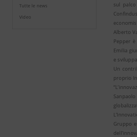
sul palco
Tutte le news
Confindus
Video
economist
Alberto Va
Pepper è 
Emilia gi
e sviluppa
Un contri
proprio In
“L’innova
Sanpaolo
globalizzat
L’Innovat
Gruppo e 
dell’inno