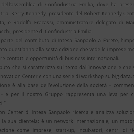
 dell’assemblea di Confindustria Emilia, dove ha presen
tria, Kerry Kennedy, presidente del Robert Kennedy Cent
a, e Rodolfo Fracassi, amministratore delegato di Mai
cchi, presidente di Confindustria Emilia.
parte del contributo di Intesa Sanpaolo a Farete, l’im
unto quest’anno alla sesta edizione che vede le imprese me
re contatti e opportunità di business internazionali.
buto che si caratterizza sul tema dall’innovazione e che 
novation Center e con una serie di workshop su big data, fi
zione è alla base dell’evoluzione della società – comment
 - e per il nostro Gruppo rappresenta una leva per 
i.”
ion Center di Intesa Sanpaolo ricerca e analizza soluzio
la sua clientela: è un network internazionale, un motore 
vazione come imprese, start-up, incubatori, centri di