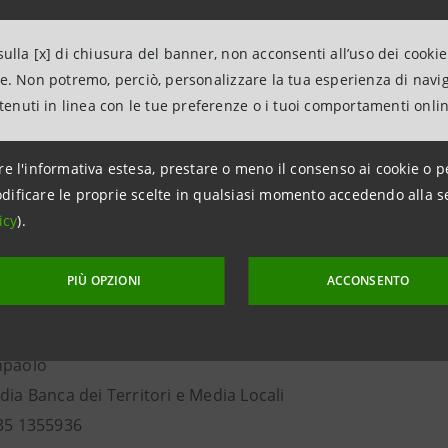
delle 7 filiali imprese del territorio delle province di B
 sia degli imprenditori non clienti.
ulla [x] di chiusura del banner, non acconsenti all’uso dei cookie
- - - - - - - - - - - - - - - - - - - -
ne. Non potremo, perciò, personalizzare la tua esperienza di navi
ntenuti in linea con le tue preferenze o i tuoi comportamenti onli
uno dei primi robot da compagnia capace di relazionarsi e
 sistemi e sensori che gli permettono di prendere in co
ente alle necessità dei suoi utilizzatori. È in grado di leg
re l'informativa estesa, prestare o meno il consenso ai cookie o p
dificare le proprie scelte in qualsiasi momento accedendo alla s
to, ma anche di interpretare emozioni e stati d'animo d
icy
).
 ruote e dialoga con le persone, in diverse lingue,
bile per informare, accogliere e intrattenere.
PIÙ OPZIONI
ACCONSENTO
mazioni
npaolo
dia Banca dei Territori e Media Locali
335 1355936