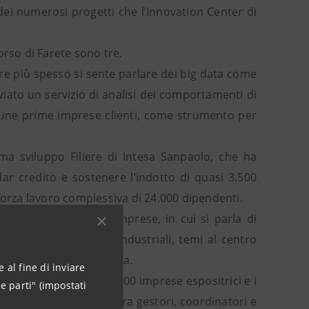
 dei numerosi progetti che l’Innovation Center di
orso di Farete sono tre.
re più spesso si sente parlare dei big data come
iato un servizio di analisi dei comportamenti di
lcune prime imprese clienti, come strumento per
ma sviluppo Filiere di Intesa Sanpaolo, che ha
dar credito e sostenere l’indotto di quasi 3.500
a forza lavoro complessiva di 24.000 dipendenti.
 per il futuro delle imprese, in cui si parla di
icazione dei complessi industriali, temi al centro
uto di recente a Bologna.
 al fine di inviare
 stand, dove le oltre 600 imprese espositrici e i
e parti" (impostati
a presenza di oltre 40 tra gestori, coordinatori e