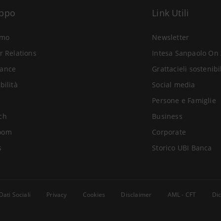
uppo
Link Utili
amo
Newsletter
r Relations
Intesa Sanpaolo On 
ance
Grattacieli sostenibi
bilità
Social media
Persone e Famiglie
ch
Business
oom
Corporate
s
Storico UBI Banca
Dati Sociali
Privacy
Cookies
Disclaimer
AML - CFT
Dic