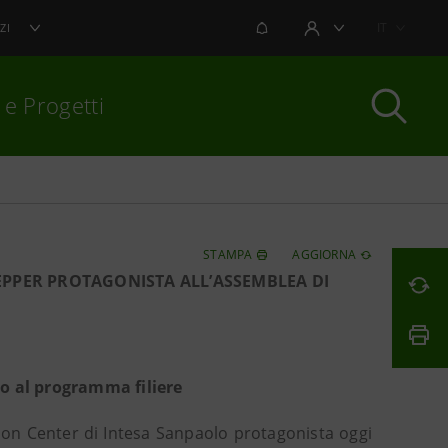
NOTIFICHE
IT
ZI
AREA UTENTE
 e Progetti
per chiudere
STAMPA
AGGIORNA
EPPER PROTAGONISTA ALL’ASSEMBLEA DI
to al programma filiere
ion Center di Intesa Sanpaolo protagonista oggi