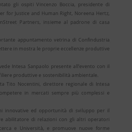
tato gli ospiti Vincenzo Boccia, presidente di
er for Justice and Human Right, Noreena Hertz,
nStreet Partners, insieme al padrone di casa
portante appuntamento vetrina di Confindustria
ttere in mostra le proprie eccellenze produttive
vede Intesa Sanpaolo presente all’evento con il
liere produttive e sostenibilità ambientale.
a Tito Nocentini, direttore regionale di Intesa
competere in mercati sempre più complessi e
ni innovative ed opportunità di sviluppo per il
abilitatore di relazioni con gli altri operatori
 ricerca e Università, e promuove nuove forme