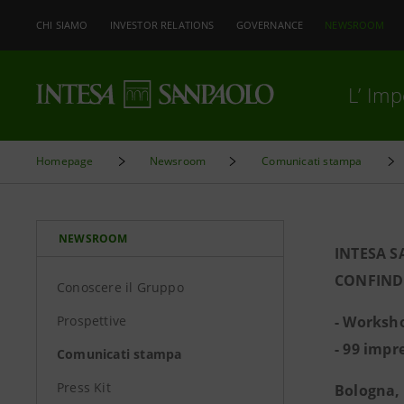
CHI SIAMO
INVESTOR RELATIONS
GOVERNANCE
NEWSROOM
L’ Im
Homepage
Newsroom
Comunicati stampa
NEWSROOM
INTESA S
CONFIND
Conoscere il Gruppo
Prospettive
- Worksho
- 99 impr
Comunicati stampa
Press Kit
Bologna,