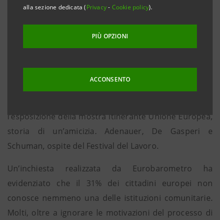
alla sezione dedicata (
Privacy
-
Cookie policy
).
riflessione sull’Unione Europea partendo dalla sua
nascita vista come una storia di amicizia tra i Padri
PIÙ OPZIONI
europei – Alcide De Gasperi, Konrad Adenauer e
Robert Schuman – per arrivare ad alcune
considerazioni sui dubbi e le difficoltà attuali
ACCONSENTO
attraverso un incontro–dibattito con le scuole e il
pubblico. L’incontro si terrà contestualmente con
l’esposizione della mostra itinerante Unione Europea,
storia di un’amicizia. Adenauer, De Gasperi e
Schuman, ospite del Festival del Lavoro.
Un’inchiesta realizzata da Eurobarometro ha
evidenziato che il 31% dei cittadini europei non
conosce nemmeno una delle istituzioni comunitarie.
Molti, oltre a ignorare le motivazioni del processo di