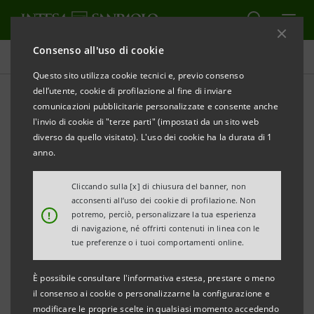
Consenso all'uso di cookie
Comunicati stampa
Questo sito utilizza cookie tecnici e, previo consenso
dell’utente, cookie di profilazione al fine di inviare
STAMPA
AGGIORNA
comunicazioni pubblicitarie personalizzate e consente anche
UNIONE EUROPEA: STORIA DI UN’AMICIZIA,
l'invio di cookie di "terze parti" (impostati da un sito web
QUALCHE CONTRASTO E MOLTE OPPORTUNITÀ UN
diverso da quello visitato). L'uso dei cookie ha la durata di 1
PROGETTO DELLA FONDAZIONE DE GASPERI E DI
anno.
INTESA SANPAOLO PER I GIOVANI
Cliccando sulla [x] di chiusura del banner, non
acconsenti all’uso dei cookie di profilazione. Non
Torino, Roma 27 settembre 2017
– Venerdì 29
!
potremo, perciò, personalizzare la tua esperienza
settembre alle ore 10.00 presso il Lingotto Fiere di
di navigazione, né offrirti contenuti in linea con le
tue preferenze o i tuoi comportamenti online.
Torino la Fondazione De Gasperi promuove in
collaborazione con Intesa Sanpaolo, il progetto
È possibile consultare l'informativa estesa, prestare o meno
Unione Europea: Storia di un’amicizia, qualche
il consenso ai cookie o personalizzarne la configurazione e
modificare le proprie scelte in qualsiasi momento accedendo
contrasto e molte opportunità, che si propone una